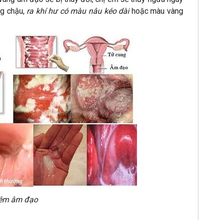
ng chậu,
ra
khí hư có màu nâu kéo dài
hoặc màu vàng
êm âm đạo