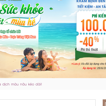
 dịch màu nâu kéo dài!