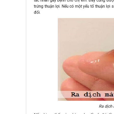
tác nhân gây bệnh cho chị em. Đây cũng được
trứng thuận lợi. Nếu có một yếu tố thuận lợi 
đổi.
Ra dịch