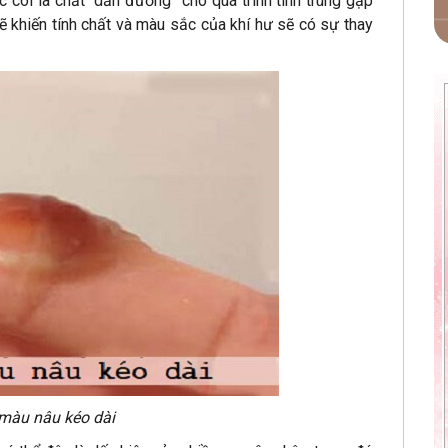
 coi là chất “dẫn đường” cho quá trình tinh trùng gặp
sẽ khiến tính chất và màu sắc của khí hư sẽ có sự thay
 màu nâu kéo dài