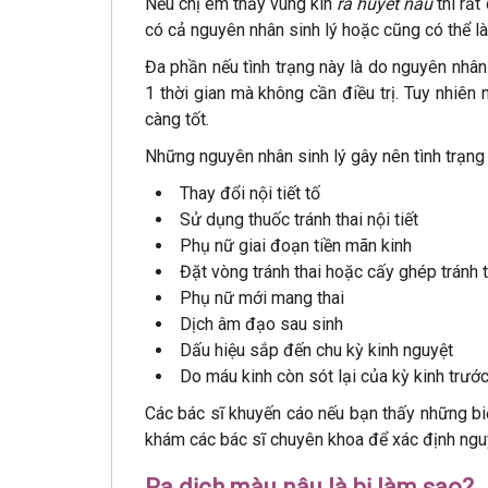
Nếu chị em thấy vùng kín
ra huyết nâu
thì rất
có cả nguyên nhân sinh lý hoặc cũng có thể l
Đa phần nếu tình trạng này là do nguyên nhân 
1 thời gian mà không cần điều trị. Tuy nhiê
càng tốt.
Những nguyên nhân sinh lý gây nên tình trạn
Thay đổi nội tiết tố
Sử dụng thuốc tránh thai nội tiết
Phụ nữ giai đoạn tiền mãn kinh
Đặt vòng tránh thai hoặc cấy ghép tránh t
Phụ nữ mới mang thai
Dịch âm đạo sau sinh
Dấu hiệu sắp đến chu kỳ kinh nguyệt
Do máu kinh còn sót lại của kỳ kinh trướ
Các bác sĩ khuyến cáo nếu bạn thấy những biể
khám các bác sĩ chuyên khoa để xác định ngu
Ra dịch màu nâu là bị làm sao?