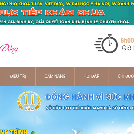
 Đồng
ĐIỀU TRỊ
CẨM NANG
HỎI ĐÁP
CHỈ ĐƯ