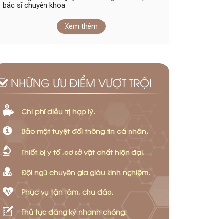
bác sĩ chuyên khoa
Xem thêm
NHỮNG ƯU ĐIỂM VƯỢT TRỘI
Chi phí điều trị hợp lý.
Bảo mật tuyệt đối thông tin cá nhân.
Thiết bị y tế ,cơ sở vật chất hiện đại.
Đội ngũ chuyên gia giàu kinh nghiệm.
Phục vụ tận tâm, chu đáo.
Thủ tục đăng ký nhanh chóng.