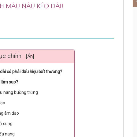
H MÀU NÂU KÉO DÀI!
ục chính
[Ẩn]
dài có phải dấu hiệu bất thường?
ị làm sao?
 u nang buồng trứng
đạo
ùng âm đạo
tử cung
 đa nang