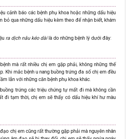
 hiệu cảnh báo các bệnh phụ khoa hoặc những dấu hiệu
n bỏ qua những dấu hiệu kèm theo để nhận biết, khám
ệu
ra dịch nâu kéo dài
là do những bệnh lý dưới đây:
bệnh mà rất nhiều chị em gặp phải, không những thế
 tạp. Khi mắc bệnh u nang buồng trứng đa số chị em đều
hầm lẫn với những căn bệnh phụ khoa khác.
buồng trứng các triệu chứng tự mất đi mà không cần
mất đi tạm thời, chị em sẽ thấy có dấu hiệu khí hư màu
 đạo chị em cũng rất thường gặp phải mà nguyên nhân
y vùng âm đạo sẽ bị thay đổi, chị em sẽ thấy ngứa ngáy