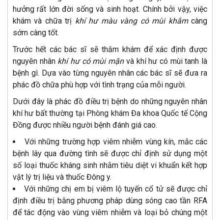
hưởng rất lớn đời sống và sinh hoạt. Chính bởi vậy, việc
khám và chữa trị
khí hư màu vàng có mùi khắm
càng
sớm càng tốt.
Trước hết các bác sĩ sẽ thăm khám để xác định được
nguyên nhân
khí hư có mùi mặn
và khí hư có mùi tanh là
bệnh gì. Dựa vào từng nguyên nhân các bác sĩ sẽ đưa ra
phác đồ chữa phù hợp với tình trạng của mỗi người.
Dưới đây là phác đồ điều trị bệnh do những nguyên nhân
khí hư bất thường tại Phòng khám Đa khoa Quốc tế Cộng
Đồng được nhiều người bệnh đánh giá cao.
Với những trường hợp viêm nhiễm vùng kín, mắc các
bệnh lây qua đường tình sẽ được chỉ định sử dụng một
số loại thuốc kháng sinh nhằm tiêu diệt vi khuẩn kết hợp
vật lý trị liệu và thuốc Đông y.
Với những chị em bị viêm lộ tuyến cổ tử sẽ được chỉ
định điều trị bằng phương pháp dùng sóng cao tần RFA
để tác động vào vùng viêm nhiễm và loại bỏ chúng một