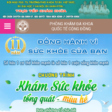
PHÒNG KHÁM ĐA KHOA
QUỐC TẾ CỘNG ĐỒNG