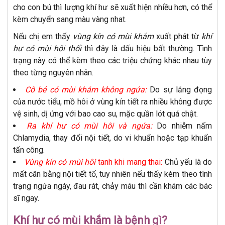
cho con bú thì lượng khí hư sẽ xuất hiện nhiều hơn, có thể
kèm chuyển sang màu vàng nhat.
Nếu chị em thấy
vùng kín có mùi khắm
xuất phát từ
khí
hư có mùi hôi thối
thì đây là dấu hiệu bất thường. Tình
trạng này có thể kèm theo các triệu chứng khác nhau tùy
theo từng nguyên nhân.
Cô bé có mùi khắm không ngứa:
Do sự lắng đọng
của nước tiểu, mồ hôi ở vùng kín tiết ra nhiều không được
vệ sinh, dị ứng với bao cao su, mặc quần lót quá chật.
Ra khí hư có mùi hôi và ngứa:
Do nhiễm nấm
Chlamydia, thay đổi nội tiết, do vi khuẩn hoặc tạp khuẩn
tấn công.
Vùng kín có mùi hôi
tanh khi mang thai:
Chủ yếu là do
mất cân bằng nội tiết tố, tuy nhiên nếu thấy kèm theo tình
trạng ngứa ngáy, đau rát, chảy máu thì cần khám các bác
sĩ ngay.
Khí hư có mùi khắm là bệnh gì?