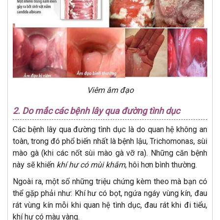
Viêm âm đạo
2.
Do mắc các bệnh lây qua đường tình dục
Các bệnh lây qua đường tình dục là do quan hệ không an
toàn, trong đó phổ biến nhất là bệnh lậu, Trichomonas, sùi
mào gà (khi các nốt sùi mào gà vỡ ra). Những căn bệnh
này sẽ khiến
khí hư có mùi khắm
, hôi hơn bình thường.
Ngoài ra, một số những triệu chứng kèm theo mà bạn có
thể gặp phải như: Khí hư có bọt, ngứa ngáy vùng kín, đau
rát vùng kín mỗi khi quan hệ tình dục, đau rát khi đi tiểu,
khí hư có màu vàng.