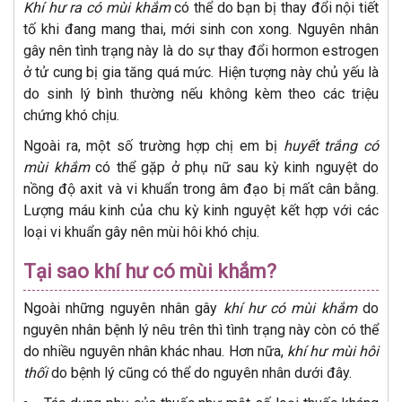
Khí hư ra có mùi khắm
có thể do bạn bị thay đổi nội tiết
tố khi đang mang thai, mới sinh con xong. Nguyên nhân
gây nên tình trạng này là do sự thay đổi hormon estrogen
ở tử cung bị gia tăng quá mức. Hiện tượng này chủ yếu là
do sinh lý bình thường nếu không kèm theo các triệu
chứng khó chịu.
Ngoài ra, một số trường hợp chị em bị
huyết trắng có
mùi khắm
có thể gặp ở phụ nữ sau kỳ kinh nguyệt do
nồng độ axit và vi khuẩn trong âm đạo bị mất cân bằng.
Lượng máu kinh của chu kỳ kinh nguyệt kết hợp với các
loại vi khuẩn gây nên mùi hôi khó chịu.
Tại sao khí hư có mùi khắm?
Ngoài những nguyên nhân gây
khí hư có mùi khắm
do
nguyên nhân bệnh lý nêu trên thì tình trạng này còn có thể
do nhiều nguyên nhân khác nhau. Hơn nữa,
khí hư mùi hôi
thối
do bệnh lý cũng có thể do nguyên nhân dưới đây.