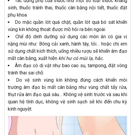
Tác dụng phụ của thuốc như một số loại thuốc kháng
sinh, thuốc tránh thai, thuốc cân bằng nội tiết, thuốc đặt
phụ khoa
Do mặc quần lót quá chật, quần lót quá bó sát khiến
vùng kín không thoát được mồ hôi ra bên ngoài
Chế độ dinh dưỡng sử dụng các món ăn có gia vị
nặng mùi như: Bông cải xanh, hành tây, tỏi… hoặc chị em
sử dụng chất kích thích, uống nhiều rượu sẽ khiến âm đạo
mất cân bằng, xuất hiện
khí hư có mùi lạ, hắc.
Âm đạo có dị vật như bao cao su, tampong, đặt vòng
tránh thai sai chỗ.
Do vệ sinh vùng kín không đúng cách khiến môi
trường âm đạo bị mất cân bằng như vùng chất tẩy rửa,
thụt rửa âm đạo quá sâu… Không vệ sinh trước và sau khi
quan hệ tình dục, không vệ sinh sạch sẽ khi đến chu kỳ
kinh nguyệt.