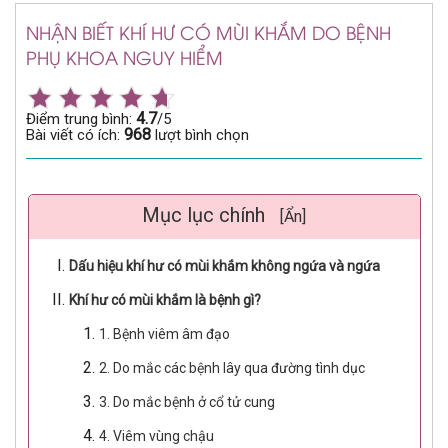
NHẬN BIẾT KHÍ HƯ CÓ MÙI KHẮM DO BỆNH
PHỤ KHOA NGUY HIỂM
4.7
Điểm trung bình:
/5
968
Bài viết có ích:
lượt bình chọn
Mục lục chính
[Ẩn]
Dấu hiệu khí hư có mùi khắm không ngứa và ngứa
Khí hư có mùi khắm là bệnh gì?
1. Bệnh viêm âm đạo
2. Do mắc các bệnh lây qua đường tình dục
3. Do mắc bệnh ở cổ tử cung
4. Viêm vùng chậu