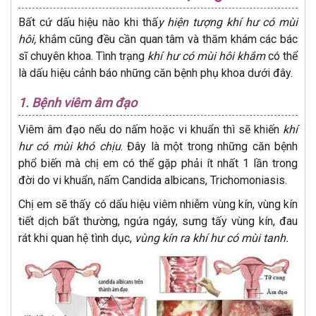
Bất cứ dấu hiệu nào khi thấ
y hiện tượng khí hư có mùi
hôi,
khắm cũng đều cần quan tâm và thăm khám các bác
sĩ chuyên khoa. Tình trạng
khí hư có mùi hôi khắm
có thể
là dấu hiệu cảnh báo những căn bệnh phụ khoa dưới đây.
1.
Bệnh viêm âm đạo
Viêm âm đạo nếu do nấm hoặc vi khuẩn thì sẽ khiến
khí
hư có mùi khó chịu
. Đây là một trong những căn bệnh
phổ biến mà chị em có thể gặp phải ít nhất 1 lần trong
đời do vi khuẩn, nấm Candida albicans, Trichomoniasis.
Chị em sẽ thấy có dấu hiệu viêm nhiễm vùng kín, vùng kín
tiết dịch bất thường, ngứa ngáy, sưng tấy vùng kín, đau
rát khi quan hệ tình dục,
vùng kín ra khí hư có mùi tanh.