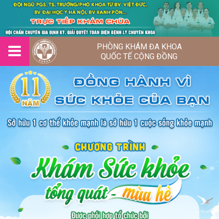
PHÒNG KHÁM ĐA KHOA
QUỐC TẾ CỘNG ĐỒNG