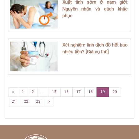
Xuất tinh sớm ở nam giới:
Nguyên nhân và cách khắc
phục
Xét nghiệm tinh dịch đồ hết bao
nhiêu tiền? [Giá cụ thể]
«
1
2
...
15
16
17
18
19
20
21
22
23
»