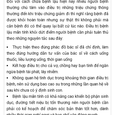
Đối với cách chữa bệnh lậu hiện nay nhiều người bệnh
thường chú tâm vào điều trị những triệu chứng thông
thường đến khi triệu chứng giảm đi thì nghĩ rằng bệnh đã
được khỏi hoàn toàn nhưng sự thật thì không phải mà
căn bệnh đó có thể quay lại bất cứ lúc nào. Điều trị bệnh
lậu mãn tính khỏi dứt điểm người bệnh cần phải tuân thủ
theo những nguyên tắc sau đây:
Thực hiện theo đúng phác đồ bác sĩ đã chỉ định, làm
theo đúng hướng dẫn tư vấn của bác sĩ về cách uống
thuốc, liều lượng uống, thời gian uống
Kết hợp điều trị cho cả vợ, chồng hay bạn tình để ngăn
ngừa bệnh tái phát, lây nhiễm.
Không quan hệ tình dục trong khoảng thời gian điều trị
bệnh, nên sử dụng bao cao su trong những lần quan hệ về
sau khi chưa có ý định sinh con.
Bệnh lậu mãn tính có khả năng cao khiến bộ phận sinh
dục, đường tiết niệu bị tổn thương nên người bệnh cần
phải có kế hoạch để chăm sóc bản thân tốt hơn, dành
nhiều thời gian nghỉ ngơi và hạn chế vận động mạnh,…