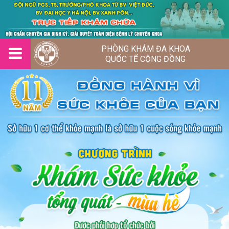
PHÒNG KHÁM ĐA KHOA
QUỐC TẾ CỘNG ĐỒNG