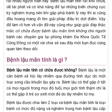
rất nhiều người hiện nay. Bệnh lậu mãn tính rất khó chữa,
dễ tái phát và có khả năng để lại những biến chứng cực
kỳ nghiêm trọng nên khi gặp phải bệnh lý này thì ai cũng
đều hoang mang đi tìm giải pháp điều trị dứt điểm. Vậy
để làm rõ hơn về vấn đề này cũng như giúp giải đáp thắc
mắc
có chữa được bệnh lậu mãn tính không
cho người
bệnh các chuyên gia tại phòng khám Đa Khoa Quốc Tế
Cộng Đồng có một vài chia sẻ sau đây mời bạn đọc cùng
quan tâm theo dõi.
Bệnh lậu mãn tính là gì ?
Bệnh lậu mãn tính có chữa được không?
Bệnh lậu là một
căn bệnh xã hội lây nhiễm qua đường tình dục do một
loại song cầu khuẩn lậu gây ra. Bệnh lậu có thể gặp ở tất
cả mọi người trong mọi độ tuổi, mọi giới tính thậm chí là
có thể gặp ở trẻ sơ sinh mới đẻ do lây nhiễm từ mẹ.
Bệnh lậu được chia làm 2 loại và bệnh lậu mãn tính là loại
bệnh có mức độ nặng và nghiêm trọng hơn bệnh lậu cấp