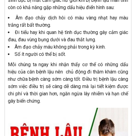
sinh dục bị mất cảm giác nữ giới khi bị bệnh lậu mãn tính
còn có khả năng gặp những dấu hiệu điển hình sau:
Âm đạo chảy dịch hôi có màu vàng nhạt hay màu
trắng rất bất thường.
Đi tiểu hay khi quan hệ tình dục thường gây cảm giác
đau, đau vùng bụng dưới và đau thắt lưng.
Âm đạo chảy máu không phải trong kỳ kinh.
Số ít người có thể bị sốt.
Mỗi chúng ta ngay khi nhận thấy cơ thể có những dấu
hiệu của căn bệnh lậu nên chủ động đi thăm khám cũng
như chữa bệnh càng sớm càng tốt. Điều trị bệnh lậu càng
sớm việc điều trị sẽ càng dễ dàng mà lại tiết kiệm được
chi phí và thời gian hơn, ngăn ngừa lây nhiễm và hạn chế
gây biến chứng.