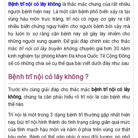
Bệnh trĩ nội có lây không
là thắc mắc chung của rất nhiều
người bệnh hiện nay. Là một căn bệnh phổ biến xảy ra tại
vùng hậu môn trực tràng, trĩ nội có nguy cơ gây ra rất
nhiều biến chứng nguy hiểm cho người bệnh bởi vậy mà
họ luôn lo sợ rằng căn bệnh này sẽ gây lây nhiễm cho
những người xung quanh. Để giải đáp chính xác cho thắc
mắc
trĩ nội có lây truyền không
, chuyên gia hơn 30 năm
kinh nghiệm tại phòng khám Đa khoa Quốc Tế Cộng Đồng
sẽ có những chia sẻ cụ thể qua bài viết dưới đây như sau
Bệnh trĩ nội có lây không ?
Trước khi cùng giải đáp cho thắc mắc
bệnh trĩ nội có lây
không
, chúng ta cần phải hiểu rõ trĩ nội là căn bệnh như
thế nào.
Trĩ nội là một trong 3 dạng bệnh trĩ thường gặp nhất hiện
nay, búi trĩ nội hình thành do tình trạng căng giãn quá mức
của tĩnh mạch hậu môn và nằm ở phía trên vùng cơ thắt
hậu môn. Bệnh có thể gặp phải ở mọi đối tượng, nó phổ