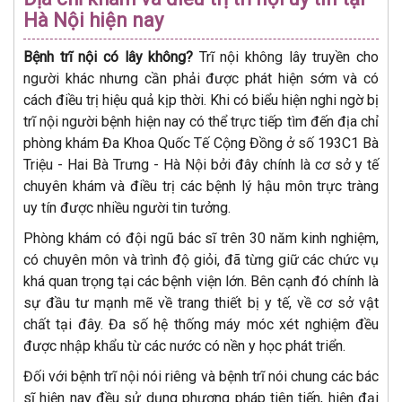
Hà Nội hiện nay
Bệnh trĩ nội có lây không?
Trĩ nội không lây truyền cho
người khác nhưng cần phải được phát hiện sớm và có
cách điều trị hiệu quả kịp thời. Khi có biểu hiện nghi ngờ bị
trĩ nội người bệnh hiện nay có thể trực tiếp tìm đến địa chỉ
phòng khám Đa Khoa Quốc Tế Cộng Đồng ở số 193C1 Bà
Triệu - Hai Bà Trưng - Hà Nội bởi đây chính là cơ sở y tế
chuyên khám và điều trị các bệnh lý hậu môn trực tràng
uy tín được nhiều người tin tưởng.
Phòng khám có đội ngũ bác sĩ trên 30 năm kinh nghiệm,
có chuyên môn và trình độ giỏi, đã từng giữ các chức vụ
khá quan trọng tại các bệnh viện lớn. Bên cạnh đó chính là
sự đầu tư mạnh mẽ về trang thiết bị y tế, về cơ sở vật
chất tại đây. Đa số hệ thống máy móc xét nghiệm đều
được nhập khẩu từ các nước có nền y học phát triển.
Đối với bệnh trĩ nội nói riêng và bệnh trĩ nói chung các bác
sĩ hiện nay đều sử dụng phương pháp tiên tiến, hiện đại