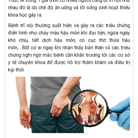
Thực tế trong 1 gia đình có nhiều người cùng bị trĩ nội như
nhau đó là do chế độ ăn uống và lối sống sinh hoạt thiếu
khoa học gây ra.
Bệnh trĩ nội thường xuất hiện và gây ra các triệu chứng
điển hình như chảy máu hậu môn khi đại tiện, ngứa ngáy
khó chịu, tiết dịch hậu môn, có cục thịt thừa hậu
môn,....Bất cứ ai ngay khi nhận thấy bản thân có các triệu
chứng nghi ngờ mắc bệnh cần khẩn trương tới các cơ sở
y tế chuyên khoa để được hỗ trợ thăm khám và điều trị
kịp thời.