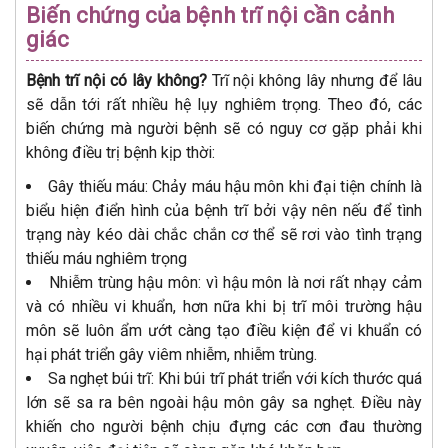
Biến chứng của bệnh trĩ nội cần cảnh
giác
Bệnh trĩ nội có lây không?
Trĩ nội không lây nhưng để lâu
sẽ dẫn tới rất nhiều hệ lụy nghiêm trọng. Theo đó, các
biến chứng mà người bệnh sẽ có nguy cơ gặp phải khi
không điều trị bệnh kịp thời:
Gây thiếu máu: Chảy máu hậu môn khi đại tiện chính là
biểu hiện điển hình của bệnh trĩ bởi vậy nên nếu để tình
trạng này kéo dài chắc chắn cơ thể sẽ rơi vào tình trạng
thiếu máu nghiêm trọng
Nhiễm trùng hậu môn: vì hậu môn là nơi rất nhạy cảm
và có nhiều vi khuẩn, hơn nữa khi bị trĩ môi trường hậu
môn sẽ luôn ẩm ướt càng tạo điều kiện để vi khuẩn có
hại phát triển gây viêm nhiễm, nhiễm trùng.
Sa nghẹt búi trĩ: Khi búi trĩ phát triển với kích thước quá
lớn sẽ sa ra bên ngoài hậu môn gây sa nghẹt. Điều này
khiến cho người bệnh chịu đựng các cơn đau thường