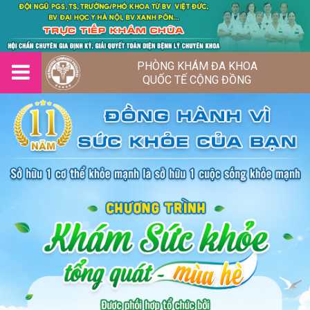
PHÒNG KHÁM ĐA KHOA
QUỐC TẾ CỘNG ĐỒNG