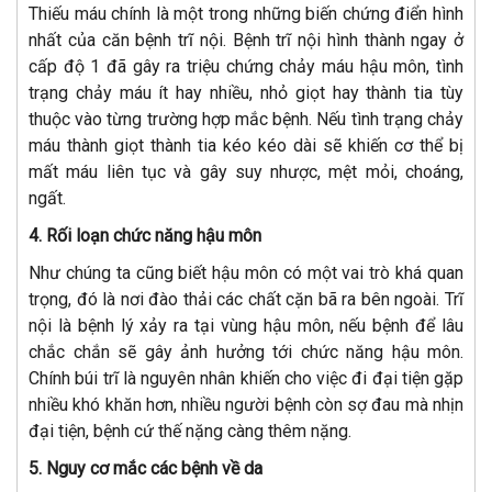
Thiếu máu chính là một trong những biến chứng điển hình
nhất của căn bệnh trĩ nội. Bệnh trĩ nội hình thành ngay ở
cấp độ 1 đã gây ra triệu chứng chảy máu hậu môn, tình
trạng chảy máu ít hay nhiều, nhỏ giọt hay thành tia tùy
thuộc vào từng trường hợp mắc bệnh. Nếu tình trạng chảy
máu thành giọt thành tia kéo kéo dài sẽ khiến cơ thể bị
mất máu liên tục và gây suy nhược, mệt mỏi, choáng,
ngất.
4. Rối loạn chức năng hậu môn
Như chúng ta cũng biết hậu môn có một vai trò khá quan
trọng, đó là nơi đào thải các chất cặn bã ra bên ngoài. Trĩ
nội là bệnh lý xảy ra tại vùng hậu môn, nếu bệnh để lâu
chắc chắn sẽ gây ảnh hưởng tới chức năng hậu môn.
Chính búi trĩ là nguyên nhân khiến cho việc đi đại tiện gặp
nhiều khó khăn hơn, nhiều người bệnh còn sợ đau mà nhịn
đại tiện, bệnh cứ thế nặng càng thêm nặng.
5. Nguy cơ mắc các bệnh về da