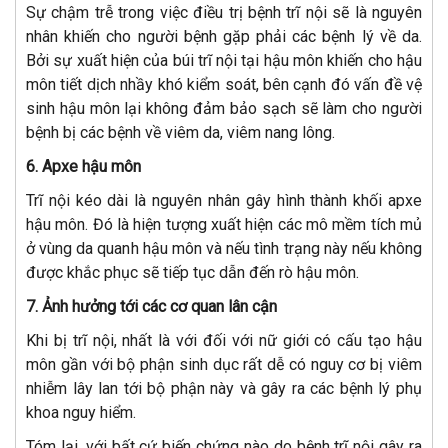
Sự chậm trễ trong việc điều trị bệnh trĩ nội sẽ là nguyên
nhân khiến cho người bệnh gặp phải các bệnh lý về da.
Bởi sự xuất hiện của búi trĩ nội tại hậu môn khiến cho hậu
môn tiết dịch nhầy khó kiểm soát, bên cạnh đó vấn đề vệ
sinh hậu môn lại không đảm bảo sạch sẽ làm cho người
bệnh bị các bệnh về viêm da, viêm nang lông.
6. Apxe hậu môn
Trĩ nội kéo dài là nguyên nhân gây hình thành khối apxe
hậu môn. Đó là hiện tượng xuất hiện các mô mềm tích mủ
ở vùng da quanh hậu môn và nếu tình trạng này nếu không
được khắc phục sẽ tiếp tục dẫn đến rò hậu môn.
7. Ảnh hưởng tới các cơ quan lân cận
Khi bị trĩ nội, nhất là với đối với nữ giới có cấu tạo hậu
môn gần với bộ phận sinh dục rất dễ có nguy cơ bị viêm
nhiễm lây lan tới bộ phận này và gây ra các bệnh lý phụ
khoa nguy hiểm.
Tóm lại, với bất cứ biến chứng nào do bệnh trĩ nội gây ra