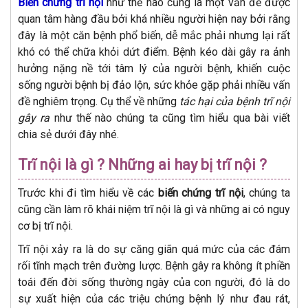
Biến chứng trĩ nội
như thế nào cũng là một vấn đề được
quan tâm hàng đầu bởi khá nhiều người hiện nay bởi rằng
đây là một căn bệnh phổ biến, dễ mắc phải nhưng lại rất
khó có thể chữa khỏi dứt điểm. Bệnh kéo dài gây ra ảnh
hưởng nặng nề tới tâm lý của người bệnh, khiến cuộc
sống người bệnh bị đảo lộn, sức khỏe gặp phải nhiều vấn
đề nghiêm trọng. Cụ thể về những
tác hại của bệnh trĩ nội
gây ra
như thế nào chúng ta cũng tìm hiểu qua bài viết
chia sẻ dưới đây nhé.
Trĩ nội là gì ? Những ai hay bị trĩ nội ?
Trước khi đi tìm hiểu về các
biến chứng trĩ nội
, chúng ta
cũng cần làm rõ khái niệm trĩ nội là gì và những ai có nguy
cơ bị trĩ nội.
Trĩ nội xảy ra là do sự căng giãn quá mức của các đám
rối tĩnh mạch trên đường lược. Bệnh gây ra không ít phiền
toái đến đời sống thường ngày của con người, đó là do
sự xuất hiện của các triệu chứng bệnh lý như đau rát,