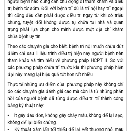
người bệnh nào cũng cần chủ động đi thăm khám và điều
trị bệnh từ sớm. Đối với bệnh trĩ dù là trĩ nội hay trĩ ngoại
thì cũng đều cần phải được điều trị ngay từ khi có triệu
chứng, tuyệt đối không được tự chữa tại nhà và quan
trọng phải lựa chọn cho mình được một địa chỉ khám
chữa bệnh uy tín.
Theo các chuyên gia cho biết, bệnh trĩ nội muốn chữa dứt
điểm chỉ sau 1 liệu trình điều trị hiện nay người bệnh nên
tham khảo và tìm hiểu về phương pháp HCPT II. So với
các phương pháp chữa trĩ trước kia thì phương pháp hiện
đại này mang lại hiệu quả tốt hơn rất nhiều.
Thực tế những ưu điểm của phương pháp này không chỉ
do các chuyên gia đánh giá cao mà còn là từ những phản
hồi của người bệnh đã từng được điều trị trĩ thành công
bằng kỹ thuật này:
Ít gây đau đớn, không gây chảy máu, không để lại sẹo,
không để lại biến chứng.
Kỹ thuật xâm lấn tối thiểu để lại vết thương nhỏ, mau