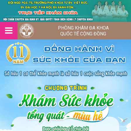
PHÒNG KHÁM ĐA KHOA
QUỐC TẾ CỘNG ĐỒNG