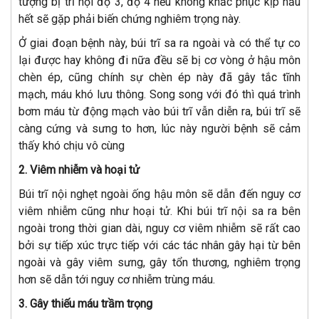
tượng bị trĩ nội độ 3, độ 4 nếu không khắc phục kịp hầu
hết sẽ gặp phải biến chứng nghiêm trọng này.
Ở giai đoạn bệnh này, búi trĩ sa ra ngoài và có thể tự co
lại được hay không đi nữa đều sẽ bị cơ vòng ở hậu môn
chèn ép, cũng chính sự chèn ép này đã gây tắc tĩnh
mạch, máu khó lưu thông. Song song với đó thì quá trình
bơm máu từ động mạch vào búi trĩ vẫn diễn ra, búi trĩ sẽ
càng cứng và sưng to hơn, lúc này người bệnh sẽ cảm
thấy khó chịu vô cùng
2. Viêm nhiễm và hoại tử
Búi trĩ nội nghẹt ngoài ống hậu môn sẽ dẫn đến nguy cơ
viêm nhiễm cũng như hoại tử. Khi búi trĩ nội sa ra bên
ngoài trong thời gian dài, nguy cơ viêm nhiễm sẽ rất cao
bởi sự tiếp xúc trực tiếp với các tác nhân gây hại từ bên
ngoài và gây viêm sưng, gây tổn thương, nghiêm trọng
hơn sẽ dẫn tới nguy cơ nhiễm trùng máu.
3. Gây thiếu máu trầm trọng