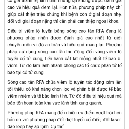
có giá thành rẻ, lành tính nhưng lại không được đánh giá
cao về hiệu quả đem lại. Hơn nữa, phương pháp này chỉ
giúp cải thiện triệu chứng khi bệnh còn ở giai đoạn nhẹ,
đối với giai đoạn nặng thì cần phải can thiệp ngoại khoa.
Điều trị viêm lộ tuyến bằng sóng cao tần RFA đang là
phương pháp nhận được đánh giá cao nhất từ giới
chuyên môn vì độ an toàn và hiệu quả mang lại. Phương
pháp sử dụng sóng cao tần tác động đến vùng viêm lộ
tuyến cổ tử cung, tiến hành cắt lát mỏng nhất tế bào bị
viêm. Từ đó làm lành nhanh chóng các tổ chức phân tử tế
bào tại cổ tử cung.
Sóng cao tần RFA chữa viêm lộ tuyến tác động xâm lấn
tối thiểu, có khả năng chọn lọc và phân biệt được tế bào
viêm nhiễm và tế bào lành tính. Từ đó điều trị hiệu quả mà
bảo tồn hoàn toàn khu vực lành tính xung quanh.
Phương pháp RFA mang đến nhiều ưu điểm vượt trội hơn
hẳn so với phương pháp đốt diệt tuyến cổ điển, đốt laser,
dao leep hay áp lạnh. Cụ thể: