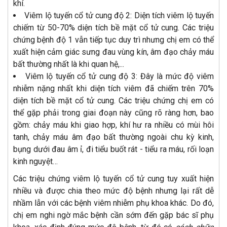
khí.
Viêm lộ tuyến cổ tử cung độ 2: Diện tích viêm lộ tuyến
chiếm từ 50-70% diện tích bề mặt cổ tử cung. Các triệu
chứng bệnh độ 1 vẫn tiếp tục duy trì nhưng chị em có thể
xuất hiện cảm giác sưng đau vùng kín, âm đạo chảy máu
bất thường nhất là khi quan hệ,...
Viêm lộ tuyến cổ tử cung độ 3: Đây là mức độ viêm
nhiễm nặng nhất khi diện tích viêm đã chiếm trên 70%
diện tích bề mặt cổ tử cung. Các triệu chứng chị em có
thể gặp phải trong giai đoạn này cũng rõ ràng hơn, bao
gồm: chảy máu khi giao hợp, khí hư ra nhiều có mùi hôi
tanh, chảy máu âm đạo bất thường ngoài chu kỳ kinh,
bụng dưới đau âm ỉ, đi tiểu buốt rát - tiểu ra máu, rối loạn
kinh nguyệt…
Các triệu chứng viêm lộ tuyến cổ tử cung tuy xuất hiện
nhiều và được chia theo mức độ bệnh nhưng lại rất dễ
nhầm lẫn với các bệnh viêm nhiễm phụ khoa khác. Do đó,
chị em nghi ngờ mắc bệnh cần sớm đến gặp bác sĩ phụ