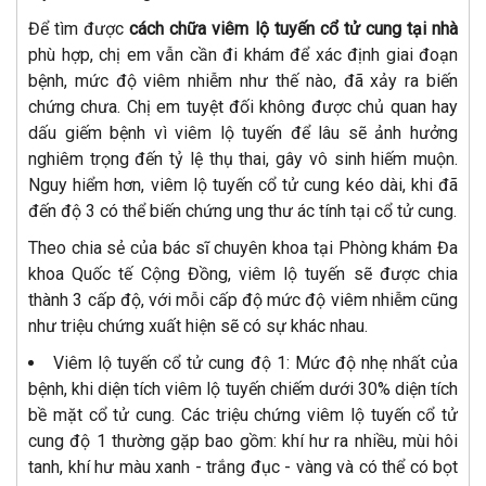
Để tìm được
cách chữa viêm lộ tuyến cổ tử cung tại nhà
phù hợp, chị em vẫn cần đi khám để xác định giai đoạn
bệnh, mức độ viêm nhiễm như thế nào, đã xảy ra biến
chứng chưa. Chị em tuyệt đối không được chủ quan hay
dấu giếm bệnh vì viêm lộ tuyến để lâu sẽ ảnh hưởng
nghiêm trọng đến tỷ lệ thụ thai, gây vô sinh hiếm muộn.
Nguy hiểm hơn, viêm lộ tuyến cổ tử cung kéo dài, khi đã
đến độ 3 có thể biến chứng ung thư ác tính tại cổ tử cung.
Theo chia sẻ của bác sĩ chuyên khoa tại Phòng khám Đa
khoa Quốc tế Cộng Đồng, viêm lộ tuyến sẽ được chia
thành 3 cấp độ, với mỗi cấp độ mức độ viêm nhiễm cũng
như triệu chứng xuất hiện sẽ có sự khác nhau.
Viêm lộ tuyến cổ tử cung độ 1: Mức độ nhẹ nhất của
bệnh, khi diện tích viêm lộ tuyến chiếm dưới 30% diện tích
bề mặt cổ tử cung. Các triệu chứng viêm lộ tuyến cổ tử
cung độ 1 thường gặp bao gồm: khí hư ra nhiều, mùi hôi
tanh, khí hư màu xanh - trắng đục - vàng và có thể có bọt