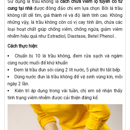
Sử dụng lá trầu không là
cách chữa viêm lộ tuyến cổ tử
cung tại nhà
được đông đảo chị em lựa chọn. Bởi lá trầu
không rất dễ tìm, giá thành rẻ và độ lành tính cao. Không
những vậy, lá trầu không còn có vị cay tính ấm, chứa các
loại hoạt chất giúp chống viêm, chống ngứa, giảm viêm
nhiễm hiệu quả như Estradiol, Diastase, Betel Phenol…
Cách thực hiện:
Chuẩn bị 10 lá trầu không, đem rửa sạch và ngâm
cùng nước muối để khử khuẩn
Đem lá trầu đun sôi cùng 2 lít nước, 5 phút thì tắt bếp.
Dùng nước đun lá trầu không để vệ sinh vùng kín, mỗi
ngày 2 lần.
Kiên trì áp dụng trong vài tuần, chị em sẽ nhận thấy
tình trạng viêm nhiễm được cải thiện đáng kể.