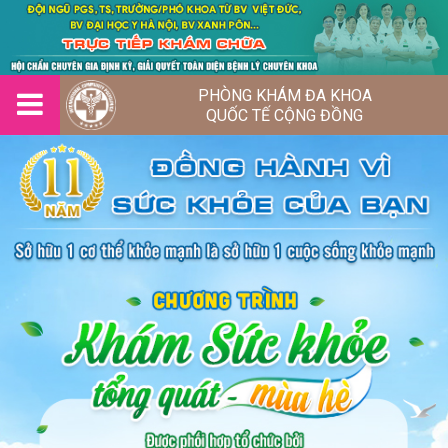
PHÒNG KHÁM ĐA KHOA
QUỐC TẾ CỘNG ĐỒNG