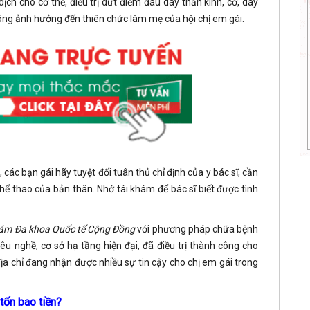
ch cho cơ thể, điều trị dứt điểm đau dây thần kinh, cơ, dây
ông ảnh hưởng đến thiên chức làm mẹ của hội chị em gái.
, các bạn gái hãy tuyệt đối tuân thủ chỉ định của y bác sĩ, cần
thể thao của bản thân. Nhớ tái khám để bác sĩ biết được tình
ám Đa khoa Quốc tế Cộng Đồng
với phương pháp chữa bệnh
 yêu nghề, cơ sở hạ tầng hiện đại, đã điều trị thành công cho
địa chỉ đang nhận được nhiều sự tin cậy cho chị em gái trong
 tốn bao tiền?