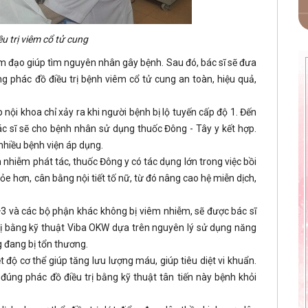
u trị viêm cổ tử cung
m đạo giúp tìm nguyên nhân gây bệnh. Sau đó, bác sĩ sẽ đưa
ng phác đồ điều trị bệnh viêm cổ tử cung an toàn, hiệu quả,
nội khoa chỉ xảy ra khi người bệnh bị lộ tuyến cấp độ 1. Đến
 sĩ sẽ cho bệnh nhân sử dụng thuốc Đông - Tây y kết hợp.
nhiều bệnh viện áp dụng.
nhiễm phát tác, thuốc Đông y có tác dụng lớn trong việc bồi
e hơn, cân bằng nội tiết tố nữ, từ đó nâng cao hệ miễn dịch,
3 và các bộ phận khác không bị viêm nhiễm, sẽ được bác sĩ
ị bằng kỹ thuật Viba OKW dựa trên nguyên lý sử dụng năng
g đang bị tổn thương.
t độ cơ thể giúp tăng lưu lượng máu, giúp tiêu diệt vi khuẩn.
đúng phác đồ điều trị bằng kỹ thuật tân tiến này bệnh khỏi