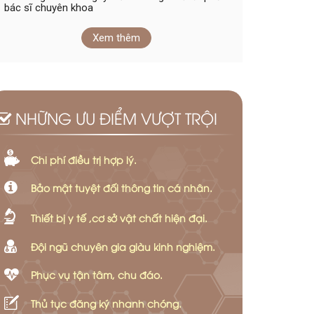
bác sĩ chuyên khoa
Xem thêm
NHỮNG ƯU ĐIỂM VƯỢT TRỘI
Chi phí điều trị hợp lý.
Bảo mật tuyệt đối thông tin cá nhân.
Thiết bị y tế ,cơ sở vật chất hiện đại.
Đội ngũ chuyên gia giàu kinh nghiệm.
Phục vụ tận tâm, chu đáo.
Thủ tục đăng ký nhanh chóng.