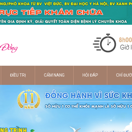
 Đồng
ĐIỀU TRỊ
CẨM NANG
HỎI ĐÁP
CHỈ ĐƯ