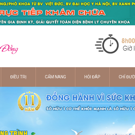
 Đồng
ĐIỀU TRỊ
CẨM NANG
HỎI ĐÁP
CHỈ ĐƯ