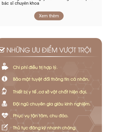
bác sĩ chuyên khoa
Xem thêm
NHỮNG ƯU ĐIỂM VƯỢT TRỘI
Chi phí điều trị hợp lý.
Bảo mật tuyệt đối thông tin cá nhân.
Thiết bị y tế ,cơ sở vật chất hiện đại.
Đội ngũ chuyên gia giàu kinh nghiệm.
Phục vụ tận tâm, chu đáo.
Thủ tục đăng ký nhanh chóng.