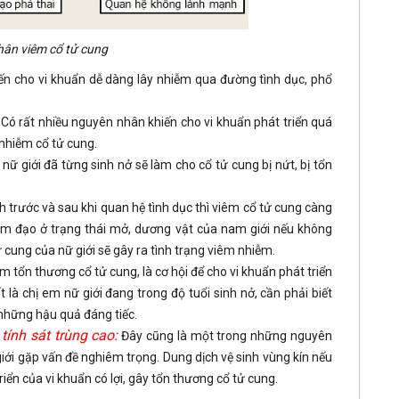
ân viêm cổ tử cung
iến cho vi khuẩn dễ dàng lây nhiễm qua đường tình dục, phổ
Có rất nhiều nguyên nhân khiến cho vi khuẩn phát triển quá
 nhiễm cổ tử cung.
nữ giới đã từng sinh nở sẽ làm cho cổ tử cung bị nứt, bị tổn
h trước và sau khi quan hệ tình dục thì viêm cổ tử cung càng
, âm đạo ở trạng thái mở, dương vật của nam giới nếu không
tử cung của nữ giới sẽ gây ra tình trạng viêm nhiễm.
m tổn thương cổ tử cung, là cơ hội để cho vi khuẩn phát triển
là chị em nữ giới đang trong độ tuổi sinh nở, cần phải biết
những hậu quả đáng tiếc.
tính sát trùng cao:
Đây cũng là một trong những nguyên
iới gặp vấn đề nghiêm trọng. Dung dịch vệ sinh vùng kín nếu
riển của vi khuẩn có lợi, gây tổn thương cổ tử cung.