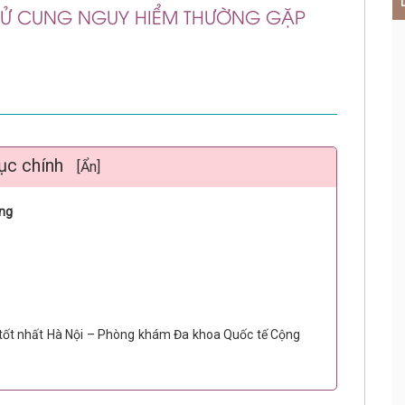
TỬ CUNG NGUY HIỂM THƯỜNG GẶP
ục chính
[Ẩn]
ung
u tốt nhất Hà Nội – Phòng khám Đa khoa Quốc tế Cộng