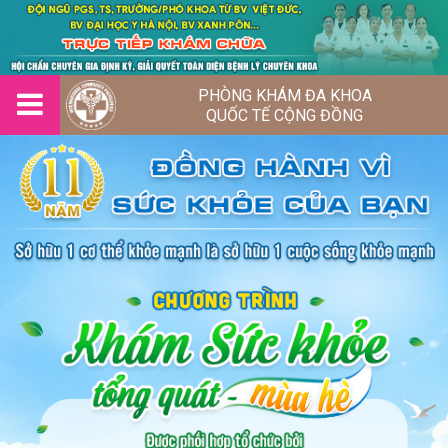
PHÒNG KHÁM ĐA KHOA
QUỐC TẾ CỘNG ĐỒNG