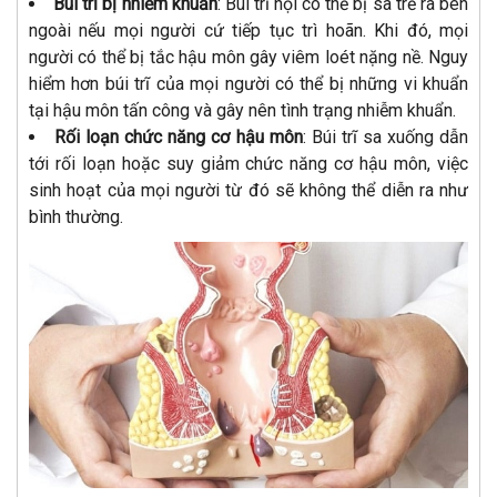
Búi trĩ bị nhiễm khuẩn
: Búi trĩ nội có thể bị sa trễ ra bên
ngoài nếu mọi người cứ tiếp tục trì hoãn. Khi đó, mọi
người có thể bị tắc hậu môn gây viêm loét nặng nề. Nguy
hiểm hơn búi trĩ của mọi người có thể bị những vi khuẩn
tại hậu môn tấn công và gây nên tình trạng nhiễm khuẩn.
Rối loạn chức năng cơ hậu môn
: Búi trĩ sa xuống dẫn
tới rối loạn hoặc suy giảm chức năng cơ hậu môn, việc
sinh hoạt của mọi người từ đó sẽ không thể diễn ra như
bình thường.