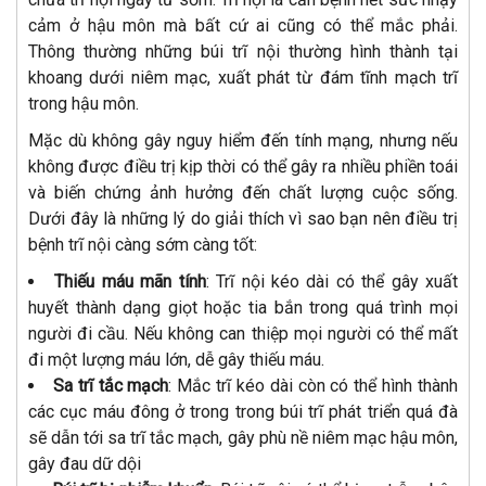
cảm ở hậu môn mà bất cứ ai cũng có thể mắc phải.
Thông thường những búi trĩ nội thường hình thành tại
khoang dưới niêm mạc, xuất phát từ đám tĩnh mạch trĩ
trong hậu môn.
Mặc dù không gây nguy hiểm đến tính mạng, nhưng nếu
không được điều trị kịp thời có thể gây ra nhiều phiền toái
và biến chứng ảnh hưởng đến chất lượng cuộc sống.
Dưới đây là những lý do giải thích vì sao bạn nên điều trị
bệnh trĩ nội càng sớm càng tốt:
Thiếu máu mãn tính
: Trĩ nội kéo dài có thể gây xuất
huyết thành dạng giọt hoặc tia bắn trong quá trình mọi
người đi cầu. Nếu không can thiệp mọi người có thể mất
đi một lượng máu lớn, dễ gây thiếu máu.
Sa trĩ tắc mạch
: Mắc trĩ kéo dài còn có thể hình thành
các cục máu đông ở trong trong búi trĩ phát triển quá đà
sẽ dẫn tới sa trĩ tắc mạch, gây phù nề niêm mạc hậu môn,
gây đau dữ dội