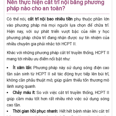
Nên thực hiện cắt trĩ nội bằng phương
pháp nào cho an toàn?
Có thể nói,
cắt trĩ nội bao nhiêu tiền
phụ thuộc phần lớn
vào phương pháp mà mọi người lựa chọn để chữa trĩ.
Hiện nay, với sự phát triển vượt bậc của nền y học
phương pháp chữa trĩ đang nhận được sự tín nhiệm của
nhiều chuyên gia phải nhắc tới HCPT II.
Khác với những phương pháp cắt trĩ truyền thống, HCPT II
mang tới nhiều ưu điểm nổi bật như:
Ít xâm lấn:
Phương pháp này sử dụng sóng điện cao
tần sản sinh từ HCPT II sẽ tác động trực tiếp lên búi trĩ,
không cần phẫu thuật mở, giúp giảm thiểu tổn thương mô
lành xung quanh.
Chảy máu ít:
So với việc cắt trĩ truyền thống, HCPT II
giúp cầm máu tốt hơn rất nhiều nhờ việc sử dụng sóng
cao tần.
Thời gian hồi phục nhanh:
Hết hết bệnh nhân khi cắt trĩ