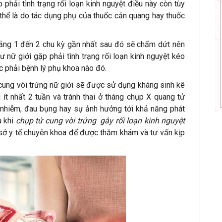
 phải tình trạng rối loạn kinh nguyệt điều này còn tùy
thể là do tác dụng phụ của thuốc cản quang hay thuốc
khoảng 1 đến 2 chu kỳ gần nhất sau đó sẽ chấm dứt nên
ư nữ giới gặp phải tình trạng rối loạn kinh nguyệt kéo
ắc phải bệnh lý phụ khoa nào đó.
cung vòi trứng nữ giới sẽ được sử dụng kháng sinh kê
 ít nhất 2 tuần và tránh thai ở tháng chụp X quang tử
 nhiễm, đau bụng hay sự ảnh hưởng tới khả năng phát
u khi
chụp tử cung vòi trứng gây rối loạn kinh nguyệt
ơ sở y tế chuyên khoa để được thăm khám và tư vấn kịp