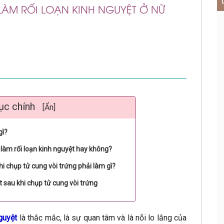
LÀM RỐI LOẠN KINH NGUYỆT Ở NỮ
ục chính
[Ẩn]
gì?
 làm rối loạn kinh nguyệt hay không?
hi chụp tử cung vòi trứng phải làm gì?
ệt sau khi chụp tử cung vòi trứng
guyệt
là thắc mắc, là sự quan tâm và là nỗi lo lắng của