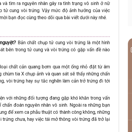
a và tìm ra nguyên nhân gây ra tình trạng vô sinh ở nữ
p tử cung vòi trứng. Vậy mức độ ảnh hưởng của việc
 mời bạn đọc cùng theo dõi qua bài viết dưới này nhé.
h nguyệt?
Bản chất chụp tử cung vòi trứng là một hình
át bên trong tử cung và vòi trứng có gặp vấn đề nào
 loại chất cản quang bơm qua một ống nhỏ đặt từ âm
g chùm tia X chụp ảnh và quan sát sẽ thấy những chấn
g, vòi trứng hay sự tắc nghẽn làm cản trở trứng đi tới
iện với những đối tượng đang gặp khó khăn trong vấn
để chẩn đoán nguyên nhân vô sinh. Ngoài ra những bạn
 cung để xem ca phẫu thuật có thành công không, những
trứng chưa, hay việc tái mở thông vòi trứng đã trở lại