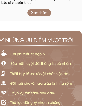
bác sĩ chuyên khoa
Xem thêm
NHỮNG ƯU ĐIỂM VƯỢT TRỘI
Chi phí điều trị hợp lý.
Bảo mật tuyệt đối thông tin cá nhân.
Thiết bị y tế ,cơ sở vật chất hiện đại.
Đội ngũ chuyên gia giàu kinh nghiệm.
Phục vụ tận tâm, chu đáo.
Thủ tục đăng ký nhanh chóng.