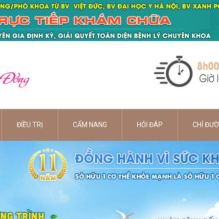
 Đồng
ĐIỀU TRỊ
CẨM NANG
HỎI ĐÁP
CHỈ ĐƯ