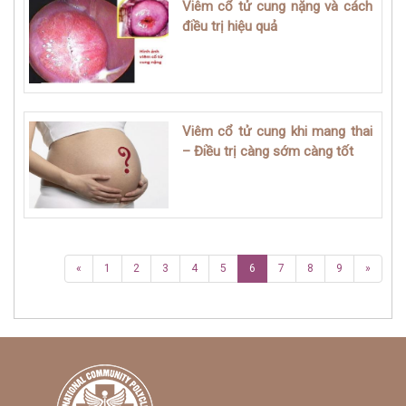
Viêm cổ tử cung nặng và cách
điều trị hiệu quả
Viêm cổ tử cung khi mang thai
– Điều trị càng sớm càng tốt
«
1
2
3
4
5
6
7
8
9
»