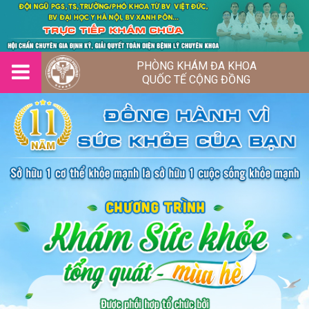
PHÒNG KHÁM ĐA KHOA
QUỐC TẾ CỘNG ĐỒNG