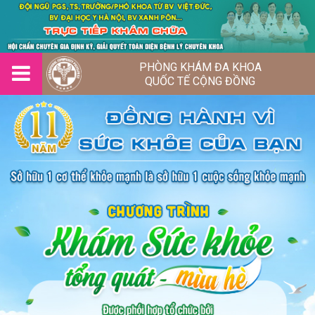
PHÒNG KHÁM ĐA KHOA
QUỐC TẾ CỘNG ĐỒNG