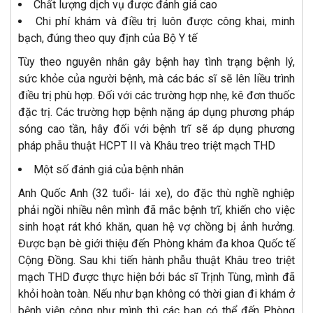
Chất lượng dịch vụ được đánh giá cao
Chi phí khám và điều trị luôn được công khai, minh
bạch, đúng theo quy định của Bộ Y tế
Tùy theo nguyên nhân gây bệnh hay tình trạng bệnh lý,
sức khỏe của người bệnh, mà các bác sĩ sẽ lên liều trình
điều trị phù hợp. Đối với các trường hợp nhẹ, kê đơn thuốc
đặc trị. Các trường hợp bệnh nặng áp dụng phương pháp
sóng cao tần, hây đối với bệnh trĩ sẽ áp dụng phương
pháp phẫu thuật HCPT II và Khâu treo triệt mạch THD
Một số đánh giá của bệnh nhân
Anh Quốc Anh (32 tuổi- lái xe), do đặc thù nghề nghiệp
phải ngồi nhiều nên mình đã mắc bệnh trĩ, khiến cho việc
sinh hoạt rát khó khăn, quan hệ vợ chồng bị ảnh hưởng.
Được bạn bè giới thiệu đến Phòng khám đa khoa Quốc tế
Cộng Đồng. Sau khi tiến hành phẫu thuật Khâu treo triệt
mạch THD được thực hiện bởi bác sĩ Trịnh Tùng, mình đã
khỏi hoàn toàn. Nếu như bạn không có thời gian đi khám ở
bệnh viện công như mình thì các bạn có thể đến Phòng