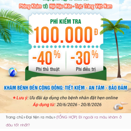
Trang chủ
Đại tiện ra máu
[TỔNG HỢP] Đi ngoài ra máu khám ở
đâu tốt nhất?