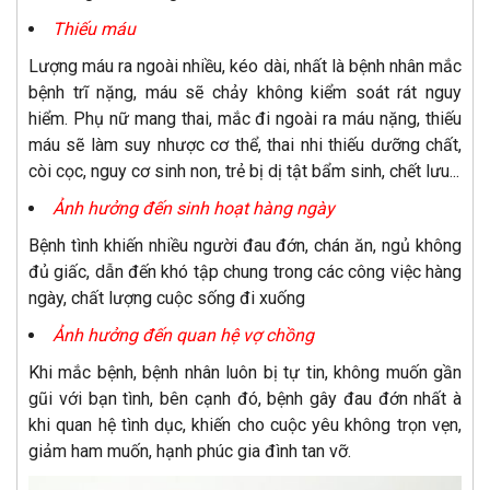
Thiếu máu
Lượng máu ra ngoài nhiều, kéo dài, nhất là bệnh nhân mắc
bệnh trĩ nặng, máu sẽ chảy không kiểm soát rát nguy
hiểm. Phụ nữ mang thai, mắc đi ngoài ra máu nặng, thiếu
máu sẽ làm suy nhược cơ thể, thai nhi thiếu dưỡng chất,
còi cọc, nguy cơ sinh non, trẻ bị dị tật bẩm sinh, chết lưu...
Ảnh hưởng đến sinh hoạt hàng ngày
Bệnh tình khiến nhiều người đau đớn, chán ăn, ngủ không
đủ giấc, dẫn đến khó tập chung trong các công việc hàng
ngày, chất lượng cuộc sống đi xuống
Ảnh hưởng đến quan hệ vợ chồng
Khi mắc bệnh, bệnh nhân luôn bị tự tin, không muốn gần
gũi với bạn tình, bên cạnh đó, bệnh gây đau đớn nhất à
khi quan hệ tình dục, khiến cho cuộc yêu không trọn vẹn,
giảm ham muốn, hạnh phúc gia đình tan vỡ.