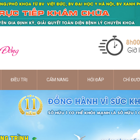
 Đồng
ĐIỀU TRỊ
CẨM NANG
HỎI ĐÁP
CHỈ ĐƯ