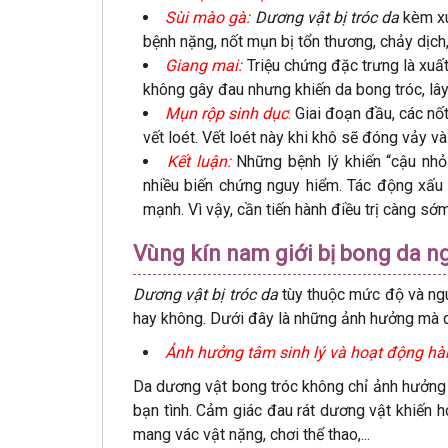
Sùi mào gà:
Dương vật bị tróc da
kèm xu
bệnh nặng, nốt mụn bị tổn thương, chảy dịch,
Giang mai:
Triệu chứng đặc trưng là xuất
không gây đau nhưng khiến da bong tróc, lây
Mụn rộp sinh dục
:
Giai đoạn đầu, các nốt 
vết loét. Vết loét này khi khô sẽ đóng vảy v
Kết luận:
Những bệnh lý khiến “cậu nhỏ”
nhiều biến chứng nguy hiểm. Tác động xấu 
mạnh. Vì vậy, cần tiến hành điều trị càng sớm
Vùng kín nam giới bị bong da 
Dương vật bị tróc da
tùy thuộc mức độ và ngu
hay không. Dưới đây là những ảnh hưởng mà q
Ảnh hưởng tâm sinh lý và hoạt động h
Da dương vật bong tróc không chỉ ảnh hưởng 
bạn tình. Cảm giác đau rát dương vật khiến h
mang vác vật nặng, chơi thể thao,...