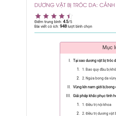
DƯƠNG VẬT BỊ TRÓC DA: CẢNH 
4.5
Điểm trung bình:
/5
948
Bài viết có ích:
lượt bình chọn
Mục l
Tại sao dương vật bị tróc 
1. Bao quy đầu bị kh
2. Ngứa bong da vùng
Vùng kín nam giới bị bong
Giải pháp khắc phục tinh h
1. Điều trị nội khoa
2. Điều trị dương vật