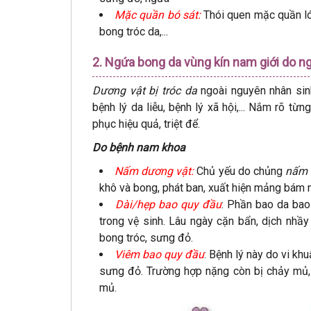
Mặc quần bó sát:
Thói quen mặc quần lót
bong tróc da,...
2. Ngứa bong da vùng kín nam giới do n
Dương vật bị tróc da
ngoài nguyên nhân sin
bệnh lý da liễu, bệnh lý xã hội,... Nắm rõ t
phục hiệu quả, triệt để.
Do bệnh nam khoa
Nấm dương vật:
Chủ yếu do chủng
nấm 
khô và bong, phát ban, xuất hiện mảng bám m
Dài/hẹp bao quy đầu
: Phần bao da bao
trong vệ sinh. Lâu ngày cặn bẩn, dịch nhầy
bong tróc, sưng đỏ.
Viêm bao quy đầu
: Bệnh lý này do vi kh
sưng đỏ. Trường hợp nặng còn bị chảy mủ
mủ.