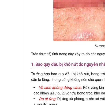
Dương 
Trên thực tế, tình trạng này xảy ra do các ngu
1. Bao quy đầu bị khô nứt do nguyên nhâ
Trường hợp bao quy đầu bị khô nứt, bong tró
cần lo lắng, nhưng cũng không nên chủ quan. D
Vệ sinh không đúng cách:
Rửa vùng kín 
cao khiến
đầu cu bị lột da
, bong tróc, khô da
Do dị ứng:
Dị ứng xà phòng, nước xả vải, 
sưng đỏ, ngứa