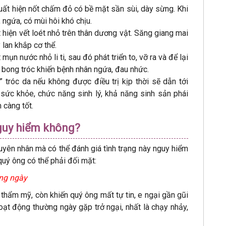
ất hiện nốt chấm đỏ có bề mặt sần sùi, dày sừng. Khi
 ngứa, có mùi hôi khó chịu.
 hiện vết loét nhỏ trên thân dương vật. Săng giang mai
 lan khắp cơ thể.
mụn nước nhỏ li ti, sau đó phát triển to, vỡ ra và để lại
à bong tróc khiến bệnh nhân ngứa, đau nhức.
 tróc da nếu không được điều trị kịp thời sẽ dẫn tới
sức khỏe, chức năng sinh lý, khả năng sinh sản phái
 càng tốt.
nguy hiểm không?
yên nhân mà có thể đánh giá tình trạng này nguy hiểm
uý ông có thể phải đối mặt:
àng ngày
thẩm mỹ, còn khiến quý ông mất tự tin, e ngại gần gũi
oạt động thường ngày gặp trở ngại, nhất là chạy nhảy,