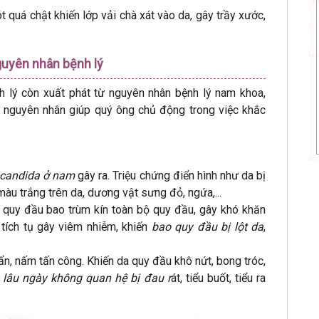
 quá chật khiến lớp vải chà xát vào da, gây trầy xước,
guyên nhân bệnh lý
h lý còn xuất phát từ nguyên nhân bệnh lý nam khoa,
ừng nguyên nhân giúp quý ông chủ động trong việc khắc
candida ở nam
gây ra. Triệu chứng điển hình như da bị
àu trắng trên da, dương vật sưng đỏ, ngứa,...
 quy đầu bao trùm kín toàn bộ quy đầu, gây khó khăn
 tích tụ gây viêm nhiễm, khiến
bao quy đầu bị lột da
,
uẩn, nấm tấn công. Khiến da quy đầu khô nứt, bong tróc,
,
lâu ngày không quan hệ bị đau r
át, tiểu buốt, tiểu ra