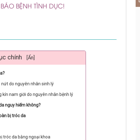
BÁO BỆNH TÌNH DỤC!
ục chính
[Ẩn]
da?
ô nứt do nguyên nhân sinh lý
 kín nam giới do nguyên nhân bệnh lý
 da nguy hiểm không?
oàn bị tróc da
 bị tróc da bằng ngoại khoa