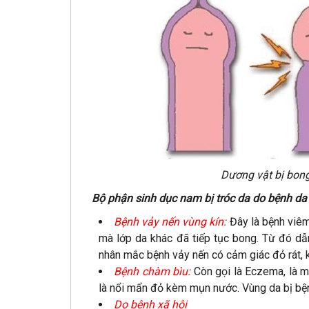
Dương vật bị bong
Bộ phận sinh dục nam bị tróc da do bệnh da 
Bệnh vảy nến vùng kín:
Đây là bệnh viêm
mà lớp da khác đã tiếp tục bong. Từ đó dẫ
nhân mắc bệnh vảy nến có cảm giác đỏ rát, 
Bệnh chàm bìu:
Còn gọi là Eczema, là m
là nổi mẩn đỏ kèm mụn nước. Vùng da bị bệnh
Do bệnh xã hội