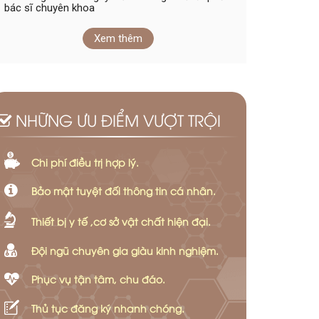
bác sĩ chuyên khoa
Xem thêm
NHỮNG ƯU ĐIỂM VƯỢT TRỘI
Chi phí điều trị hợp lý.
Bảo mật tuyệt đối thông tin cá nhân.
Thiết bị y tế ,cơ sở vật chất hiện đại.
Đội ngũ chuyên gia giàu kinh nghiệm.
Phục vụ tận tâm, chu đáo.
Thủ tục đăng ký nhanh chóng.