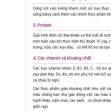
Cùng với việc kiêng khem một số loại thực 
uống bằng cách thêm các nhóm thực phẩm bổ
3. Protein
Quá trình đình chỉ thai khiến cơ thể mất đi m
một tuần sau khi thực hiện thủ thuật. Vì vậy,
trứng, sữa, các loại đậu… có thể hỗ trợ tái tạ
4. Các vitamin và khoáng chất
Các loại vitamin nhóm E, B1, B2, C… hỗ trợ qu
nạo phá thai. Do đó, chị em phụ nữ nên bổ s
cà chua, bí ngòi…
Các thực phẩm giàu khoáng chất như sắt và p
máu chẳng hạn như gan động vật, rau màu x
hạnh nhân, nấm, kiwi, rau xanh… có chứa nhiều
giấc ngủ.