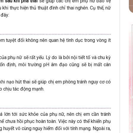
m sau khi phá thai
sẽ giúp các chị em phụ nữ bảo vệ
hi thực hiện thủ thuật đình chỉ thai nghén. Cụ thể, nữ
 đây:
 em tuyệt đối không nên quan hệ tình dục trong vòng ít
của phụ nữ sẽ rất yếu. Lý do là bởi nội tiết tố và chu kỳ
 ổn định, môi trường pH âm đạo cũng sẽ bị mất cân
khi nạo hút thai sẽ giúp chị em phòng tránh nguy cơ có
o chịu tác động mạnh.
há lớn tới sức khỏe của phụ nữ, nên chị em cần tránh
hể chưa hồi phục hoàn toàn. Việc này có thể khiến phụ
ng huyết vô cùng nguy hiểm đối với tính mạng. Ngoài ra,