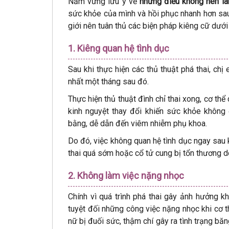
Nắm vững lưu ý về
những điều không nên là
sức khỏe của mình và hồi phục nhanh hơn sau k
giới nên tuân thủ các biện pháp kiêng cữ dưới
1. Kiêng quan hệ tình dục
Sau khi thực hiện các thủ thuật phá thai, chị
nhất một tháng sau đó.
Thực hiện thủ thuật đình chỉ thai xong, cơ thể 
kinh nguyệt thay đổi khiến sức khỏe không
bằng, dễ dẫn đến viêm nhiễm phụ khoa.
Do đó, việc không quan hệ tình dục ngay sau 
thai quá sớm hoặc cổ tử cung bị tổn thương d
2. Không làm việc nặng nhọc
Chính vì quá trình phá thai gây ảnh hưởng k
tuyệt đối những công việc nặng nhọc khi cơ t
nữ bị đuối sức, thậm chí gây ra tình trạng bă