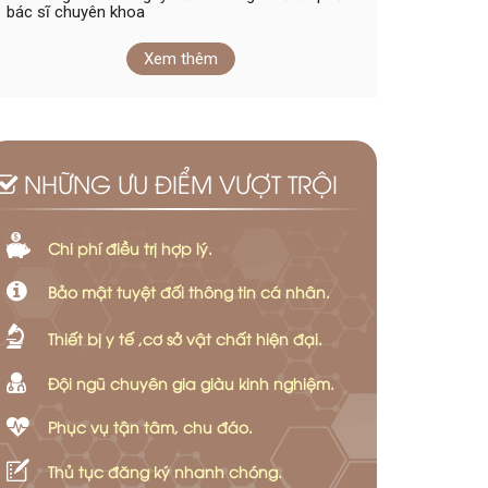
bác sĩ chuyên khoa
Xem thêm
NHỮNG ƯU ĐIỂM VƯỢT TRỘI
Chi phí điều trị hợp lý.
Bảo mật tuyệt đối thông tin cá nhân.
Thiết bị y tế ,cơ sở vật chất hiện đại.
Đội ngũ chuyên gia giàu kinh nghiệm.
Phục vụ tận tâm, chu đáo.
Thủ tục đăng ký nhanh chóng.