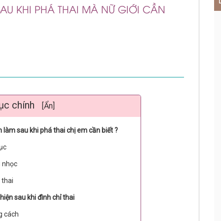
U KHI PHÁ THAI MÀ NỮ GIỚI CẦN
ục chính
[Ẩn]
làm sau khi phá thai chị em cần biết ?
dục
g nhọc
 thai
ện sau khi đình chỉ thai
g cách