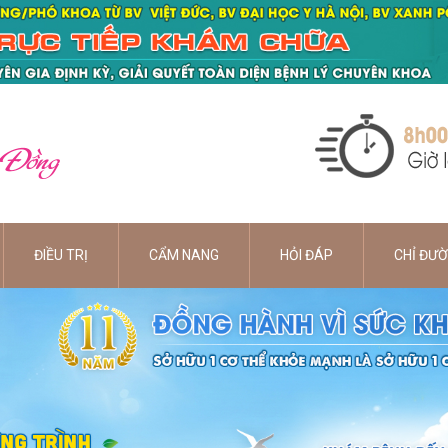
 Đồng
ĐIỀU TRỊ
CẨM NANG
HỎI ĐÁP
CHỈ ĐƯ