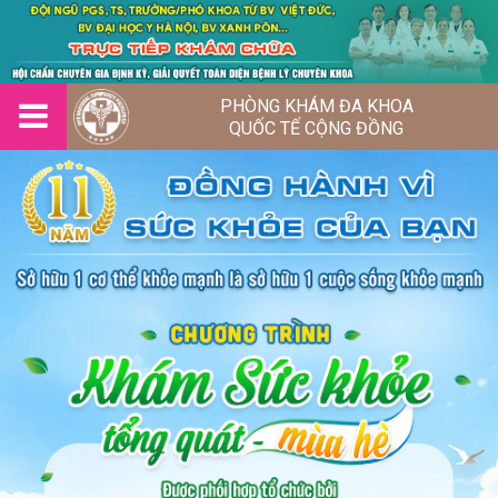
PHÒNG KHÁM ĐA KHOA
QUỐC TẾ CỘNG ĐỒNG