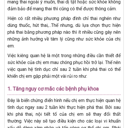
mang thai ngoài ý muốn, thai dị tật hoặc sức khỏe không
đảm bảo để mang thai thì cũng có thể được thông cảm.
Hiện có rất nhiều phương pháp đình chỉ thai nghén như
dùng thuốc, hút thai,...Thế nhưng, dù lựa chọn thực hiện
phá thai bằng phương pháp nào thì ít nhiều cũng gây nên
những ảnh hưởng về tâm lý cũng như sức khỏe của chị
em.
Việc kiêng quan hệ là một trong những điều cần thiết để
sức khỏe của chị em mau chóng phục hồi trở lại. Thế nên
việc quan hệ tình dục chỉ sau 2 tuần khi phá thai có thể
khiến chị em gặp phải một vài rủi ro như:
1. Tăng nguy cơ mắc các bệnh phụ khoa
Đây là biến chứng điển hình nếu chị em thực hiện quan hệ
tình dục ngay sau 2 tuần khi thực hiện phá thai. Bởi sau
khi phá thai, nội tiết tố của chị em sẽ thay đổi thất
thường. Việc này sẽ tạo điều kiện cho các loại vi khuẩn
xấu dễ dàng xâm nhập và tấn công cơ thể chị em. Phái