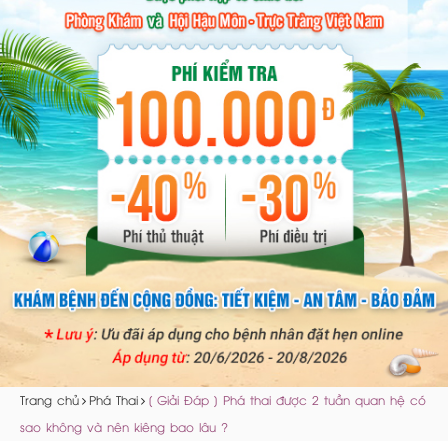
Trang chủ
Phá Thai
[ Giải Đáp ] Phá thai được 2 tuần quan hệ có
sao không và nên kiêng bao lâu ?