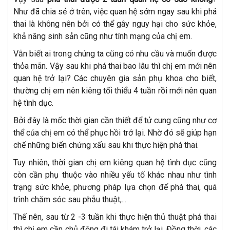
Như đã chia sẻ ở trên, việc quan hệ sớm ngay sau khi phá
thai là không nên bởi có thể gây nguy hại cho sức khỏe,
khả năng sinh sản cũng như tính mạng của chị em.
Vẫn biết ai trong chúng ta cũng có nhu cầu và muốn được
thỏa mãn. Vậy sau khi phá thai bao lâu thì chị em mới nên
quan hệ trở lại? Các chuyên gia sản phụ khoa cho biết,
thường chị em nên kiêng tối thiểu 4 tuần rồi mới nên quan
hệ tình dục.
Bởi đây là mốc thời gian cần thiết để tử cung cũng như cơ
thể của chị em có thể phục hồi trở lại. Nhờ đó sẽ giúp hạn
chế những biến chứng xấu sau khi thực hiện phá thai.
Tuy nhiên, thời gian chị em kiêng quan hệ tình dục cũng
còn cần phụ thuộc vào nhiều yếu tố khác nhau như tình
trạng sức khỏe, phương pháp lựa chọn để phá thai, quá
trình chăm sóc sau phẫu thuật,...
Thế nên, sau từ 2 -3 tuần khi thực hiện thủ thuật phá thai
thì chị em cần chủ động đi tái khám trở lại. Đồng thời, các