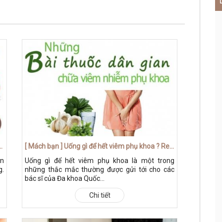
 triệu chứng và cách điều trị hiệu quả 2023
[ Mách bạn ] Uống gì để hết viêm phụ khoa ? Review các thuốc tây đến bài thuốc dân gian hiệu quả
an
Uống gì để hết viêm phụ khoa là một trong
g.
những thắc mắc thường được gửi tới cho các
bác sĩ của Đa khoa Quốc...
Chi tiết