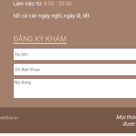
Làm việc từ:
8:00 - 20:00
tất cả các ngày nghỉ, ngày lễ, tết
ĐĂNG KÝ KHÁM
Mọi thô
ebflow.io
-
được 