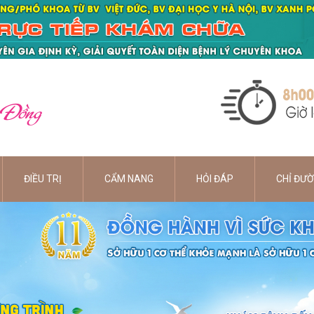
 Đồng
ĐIỀU TRỊ
CẨM NANG
HỎI ĐÁP
CHỈ ĐƯ