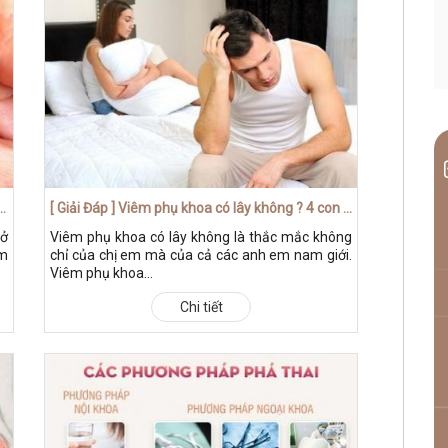
iệu viêm phụ khoa nặng phổ biến dễ nhận biết
[ Giải Đáp ] Viêm phụ khoa có lây không ? 4 con đường chủ yếu mà ít người biết
 ở
Viêm phụ khoa có lây không là thắc mắc không
âm
chỉ của chị em mà của cả các anh em nam giới.
Viêm phụ khoa...
Chi tiết