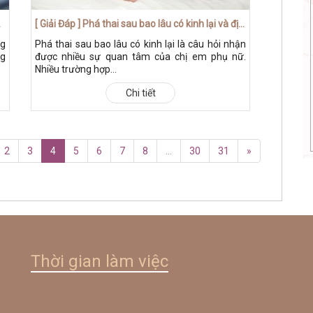
an toàn ?
[ Giải Đáp ] Phá thai sau bao lâu có kinh lại và địa chỉ đình chỉ uy tín
ng
Phá thai sau bao lâu có kinh lại là câu hỏi nhận
ng
được nhiều sự quan tâm của chị em phụ nữ.
Nhiều trường hợp...
Chi tiết
2
3
4
5
6
7
8
...
30
31
»
Thời gian làm việc