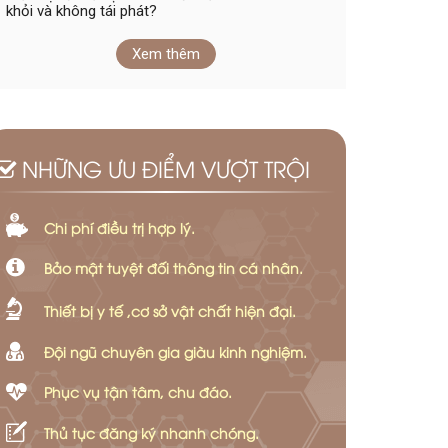
khỏi và không tái phát?
Xem thêm
NHỮNG ƯU ĐIỂM VƯỢT TRỘI
Chi phí điều trị hợp lý.
Bảo mật tuyệt đối thông tin cá nhân.
Thiết bị y tế ,cơ sở vật chất hiện đại.
Đội ngũ chuyên gia giàu kinh nghiệm.
Phục vụ tận tâm, chu đáo.
Thủ tục đăng ký nhanh chóng.