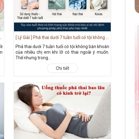
g và địa chỉ uy tín tại Hà Nội giúp bạn
[ Lý Giải ] Phá thai dưới 7 tuần tuổi có tội không và phương pháp an toàn hiện nay
đề
Phá thai dưới 7 tuần tuổi có tội không băn khoăn
an
của nhiều chị em khi lỡ có thai ngoài ý muốn.
Thế nhưng trong...
Chi tiết