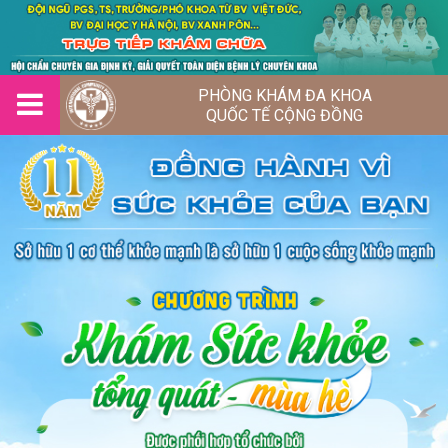
PHÒNG KHÁM ĐA KHOA
QUỐC TẾ CỘNG ĐỒNG