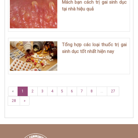
Mách bạn cách trị gai sinh dục
tại nhà hiệu quả
Tổng hợp các loại thuốc trị gai
sinh dục tốt nhất hiện nay
«
1
2
3
4
5
6
7
8
...
27
28
»