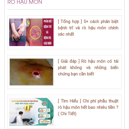
RÒ HẬU MÔN
[ Tổng hợp ] 5+ cách phân biệt
bệnh trĩ và rò hậu môn chính
xác nhất
[ Giải đáp ] Rò hậu môn có tái
phát không và những biến
chứng bạn cần biết
[ Tìm Hiểu ] Chi phí phẫu thuật
rò hậu môn hết bao nhiêu tiền ?
( Chi Tiết)