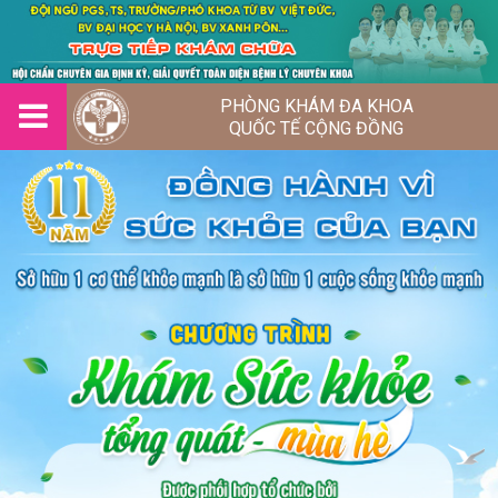
PHÒNG KHÁM ĐA KHOA
QUỐC TẾ CỘNG ĐỒNG