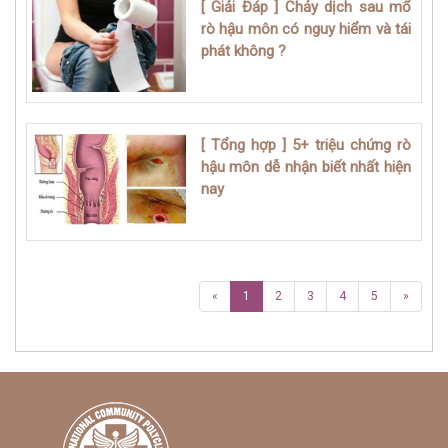
[ Giải Đáp ] Chảy dịch sau mổ
rò hậu môn có nguy hiểm và tái
phát không ?
[ Tổng hợp ] 5+ triệu chứng rò
hậu môn dễ nhận biết nhất hiện
nay
«
1
2
3
4
5
»