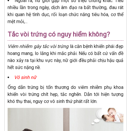
Ngoài ra, nữ giới gặp một số triệu chứng khác: Tiểu
nhiều lần trong ngày, dịch âm đạo ra bất thường, đau rát
khi quan hệ tình dục, rối loạn chức năng tiêu hóa, cơ thể
mệt mỏi,...
Tắc vòi trứng có nguy hiểm không?
Viêm nhiễm gây tắc vòi trứng
là căn bệnh khiến phái đẹp
hoang mang, lo lắng khi mắc phải. Nếu có bất cứ vấn đề
nào xảy ra tại khu vực này, nữ giới đều phải chịu hậu quả
hết sức nặng nề.
Vô sinh nữ
Ống dẫn trứng bị tổn thương do viêm nhiễm phụ khoa
khiến vòi trứng chít hẹp, tắc nghẽn. Dẫn tới hiện tượng
khó thụ thai, nguy cơ vô sinh thứ phát rất lớn.