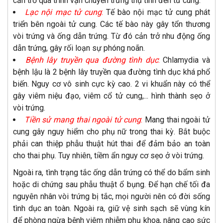
cản trở quá trình vận chuyển trứng thụ tinh đến tử cung.
Lạc nội mạc tử cung
:
Tế bào nội mạc tử cung phát
triển bên ngoài tử cung. Các tế bào này gây tổn thương
vòi trứng và ống dẫn trứng. Từ đó cản trở nhu động ống
dẫn trứng, gây rối loạn sự phóng noãn.
Bệnh lây truyền qua đường tình dục
:
Chlamydia và
bệnh lậu là 2 bệnh lây truyền qua đường tình dục khá phổ
biến. Nguy cơ vô sinh cực kỳ cao. 2 vi khuẩn này có thể
gây viêm niệu đạo, viêm cổ tử cung,... hình thành sẹo ở
vòi trứng.
Tiền sử mang thai ngoài tử cung
:
Mang thai ngoài tử
cung gây nguy hiểm cho phụ nữ trong thai kỳ. Bắt buộc
phải can thiệp phẫu thuật hút thai để đảm bảo an toàn
cho thai phụ. Tuy nhiên, tiềm ẩn nguy cơ sẹo ở vòi trứng.
Ngoài ra, tình trạng tắc ống dẫn trứng có thể do bẩm sinh
hoặc di chứng sau phẫu thuật ổ bụng. Để hạn chế tối đa
nguyên nhân vòi trứng bị tắc, mọi người nên có đời sống
tình dục an toàn. Ngoài ra, giữ vệ sinh sạch sẽ vùng kín
để phòng ngừa bệnh viêm nhiễm phụ khoa, nâng cao sức