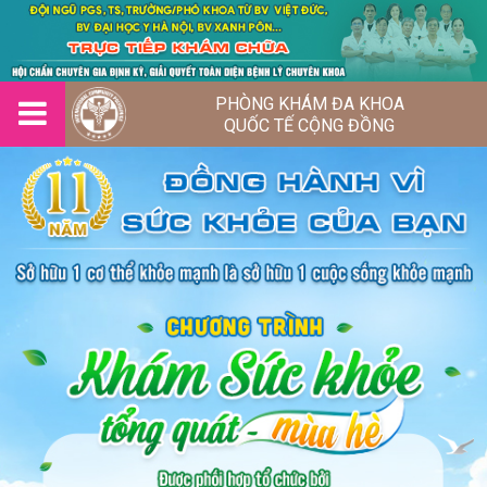
PHÒNG KHÁM ĐA KHOA
QUỐC TẾ CỘNG ĐỒNG