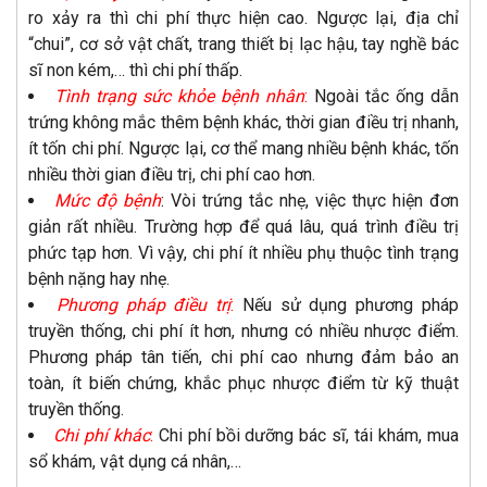
ro xảy ra thì chi phí thực hiện cao. Ngược lại, địa chỉ
“chui”, cơ sở vật chất, trang thiết bị lạc hậu, tay nghề bác
sĩ non kém,… thì chi phí thấp.
Tình trạng sức khỏe bệnh nhân
:
Ngoài tắc ống dẫn
trứng không mắc thêm bệnh khác, thời gian điều trị nhanh,
ít tốn chi phí. Ngược lại, cơ thể mang nhiều bệnh khác, tốn
nhiều thời gian điều trị, chi phí cao hơn.
Mức độ bệnh
: Vòi trứng tắc nhẹ, việc thực hiện đơn
giản rất nhiều. Trường hợp để quá lâu, quá trình điều trị
phức tạp hơn. Vì vậy, chi phí ít nhiều phụ thuộc tình trạng
bệnh nặng hay nhẹ.
Phương pháp điều trị
:
Nếu sử dụng phương pháp
truyền thống, chi phí ít hơn, nhưng có nhiều nhược điểm.
Phương pháp tân tiến, chi phí cao nhưng đảm bảo an
toàn, ít biến chứng, khắc phục nhược điểm từ kỹ thuật
truyền thống.
Chi phí khác
:
Chi phí bồi dưỡng bác sĩ, tái khám, mua
sổ khám, vật dụng cá nhân,…