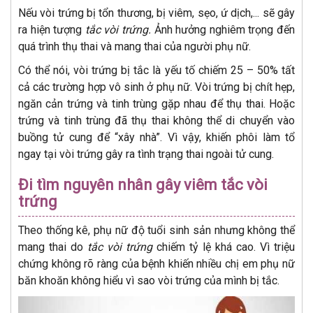
Nếu vòi trứng bị tổn thương, bị viêm, sẹo, ứ dịch,... sẽ gây
ra hiện tượng
tắc vòi trứng.
Ảnh hưởng nghiêm trọng đến
quá trình thụ thai và mang thai của người phụ nữ.
Có thể nói, vòi trứng bị tắc là yếu tố chiếm 25 – 50% tất
cả các trường hợp vô sinh ở phụ nữ. Vòi trứng bị chít hẹp,
ngăn cản trứng và tinh trùng gặp nhau để thụ thai. Hoặc
trứng và tinh trùng đã thụ thai không thể di chuyển vào
buồng tử cung để “xây nhà”. Vì vậy, khiến phôi làm tổ
ngay tại vòi trứng gây ra tình trạng thai ngoài tử cung.
Đi tìm nguyên nhân gây viêm tắc vòi
trứng
Theo thống kê, phụ nữ độ tuổi sinh sản nhưng không thể
mang thai do
tắc vòi trứng
chiếm tỷ lệ khá cao. Vì triệu
chứng không rõ ràng của bệnh khiến nhiều chị em phụ nữ
băn khoăn không hiểu vì sao vòi trứng của mình bị tắc.