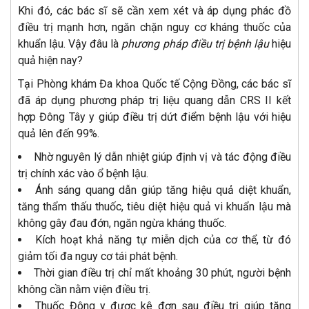
Khi đó, các bác sĩ sẽ cần xem xét và áp dụng phác đồ
điều trị mạnh hơn, ngăn chặn nguy cơ kháng thuốc của
khuẩn lậu. Vậy đâu là
phương pháp điều trị bệnh lậu
hiệu
quả hiện nay?
Tại Phòng khám Đa khoa Quốc tế Cộng Đồng, các bác sĩ
đã áp dụng phương pháp trị liệu quang dẫn CRS II kết
hợp Đông Tây y giúp điều trị dứt điểm bệnh lậu với hiệu
quả lên đến 99%.
Nhờ nguyên lý dẫn nhiệt giúp định vị và tác động điều
trị chính xác vào ổ bệnh lậu.
Ánh sáng quang dẫn giúp tăng hiệu quả diệt khuẩn,
tăng thẩm thấu thuốc, tiêu diệt hiệu quả vi khuẩn lậu mà
không gây đau đớn, ngăn ngừa kháng thuốc.
Kích hoạt khả năng tự miễn dịch của cơ thể, từ đó
giảm tối đa nguy cơ tái phát bệnh.
Thời gian điều trị chỉ mất khoảng 30 phút, người bệnh
không cần nằm viện điều trị.
Thuốc Đông y được kê đơn sau điều trị giúp tăng