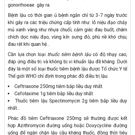
gonorrhoeae gây ra.
Bệnh lậu có thời gian ủ bệnh ngắn chỉ từ 3-7 ngày trước
khi gây ra các triệu chứng cấp tính như: lỗ niệu đạo chảy
mủ xanh vàng như nhựa chuối; cảm giác đau buốt, châm
chích dọc niệu đạo, vùng kín sưng đỏ, phù nề khó chịu;
đau rát khi quan hệ…
Cần lựa chọn loại
thuốc tiêm bệnh lậu
có độ nhạy cao,
đáp ứng điều trị và không bị vi khuẩn lậu đề kháng. Dưới
đây là một số loại thuốc tiêm bệnh lậu được Tổ chức Y tế
Thế giới WHO chỉ định trong phác đồ điều trị lậu:
Ceftriaxone 250mg tiêm bắp liều duy nhất.
Cefotaxime 1g tiêm bắp liều duy nhất.
Thuốc tiêm lậu Spectinomycin 2g tiêm bắp liều duy
nhất…
Phác đồ tiêm Ceftriaxone 250mg sẽ thường được kết
hợp Azithromycin đường uống hoặc Doxycycline đường
uống để ngăn chặn lậu cầu kháng thuốc, đồng thời tiêu