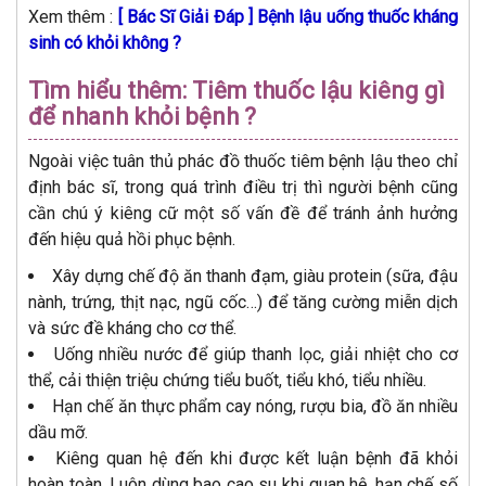
Xem thêm :
[ Bác Sĩ Giải Đáp ] Bệnh lậu uống thuốc kháng
sinh có khỏi không ?
Tìm hiểu thêm: Tiêm thuốc lậu kiêng gì
để nhanh khỏi bệnh ?
Ngoài việc tuân thủ phác đồ thuốc tiêm bệnh lậu theo chỉ
định bác sĩ, trong quá trình điều trị thì người bệnh cũng
cần chú ý kiêng cữ một số vấn đề để tránh ảnh hưởng
đến hiệu quả hồi phục bệnh.
Xây dựng chế độ ăn thanh đạm, giàu protein (sữa, đậu
nành, trứng, thịt nạc, ngũ cốc…) để tăng cường miễn dịch
và sức đề kháng cho cơ thể.
Uống nhiều nước để giúp thanh lọc, giải nhiệt cho cơ
thể, cải thiện triệu chứng tiểu buốt, tiểu khó, tiểu nhiều.
Hạn chế ăn thực phẩm cay nóng, rượu bia, đồ ăn nhiều
dầu mỡ.
Kiêng quan hệ đến khi được kết luận bệnh đã khỏi
hoàn toàn. Luôn dùng bao cao su khi quan hệ, hạn chế số