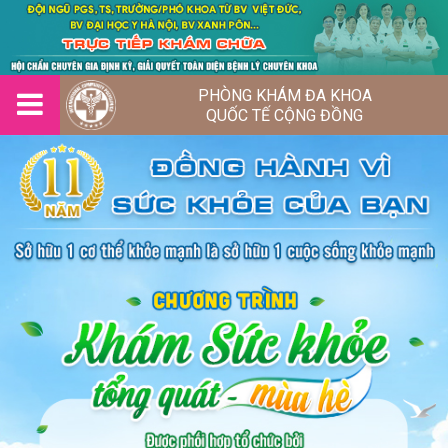
PHÒNG KHÁM ĐA KHOA
QUỐC TẾ CỘNG ĐỒNG