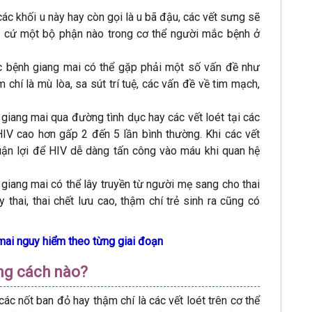
các khối u này hay còn gọi là u bã đậu, các vết sưng sẽ
bất cứ một bộ phận nào trong cơ thể người mắc bệnh ở
c bệnh giang mai có thể gặp phải một số vấn đề như
chí là mù lòa, sa sút trí tuệ, các vấn đề về tim mạch,
giang mai qua đường tình dục hay các vết loét tại các
IV cao hơn gấp 2 đến 5 lần bình thường. Khi các vết
huận lợi để HIV dễ dàng tấn công vào máu khi quan hệ
n giang mai có thể lây truyền từ người mẹ sang cho thai
 thai, thai chết lưu cao, thậm chí trẻ sinh ra cũng có
 mai nguy hiểm theo từng giai đoạn
ằng cách nào?
các nốt ban đỏ hay thậm chí là các vết loét trên cơ thể