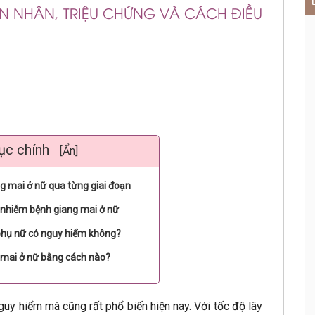
N NHÂN, TRIỆU CHỨNG VÀ CÁCH ĐIỀU
ục chính
[Ẩn]
g mai ở nữ qua từng giai đoạn
 nhiễm bệnh giang mai ở nữ
phụ nữ có nguy hiểm không?
g mai ở nữ bằng cách nào?
guy hiểm mà cũng rất phổ biến hiện nay. Với tốc độ lây