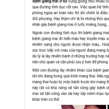
Bệnh giang mai ở nữ
cũng giống như nhiều c
qua đường tình dục rất cao. Việc quan hệ tì
phòng ngừa an toàn nào thì đó chính là điều
đối phương. Hay thậm chí là từ những thói q
nhân gây bệnh giang mai ở lưỡi, miệng, họng,
Ngoài con đường tình dục thì bệnh giang ma
bệnh giang mai đi hiến máu hay truyền máu s
nhiễm sang cho người được nhận máu,…Hoặc 
xúc trực tiếp với máu của người đang mang b
dù tỷ lệ lây nhiễm bệnh ở những trường hợp 
nên chủ quan và cần phải lưu ý hơn để phòng 
Một con đường lây nhiễm khác của bệnh giang
nhi khi đang trong quá trình mang thai. Nếu n
mang thai hoặc bị mắc bệnh trước khi mang th
này rất có khả năng sẽ tấn công gây bệnh c
mai sẽ tấn công vào da hay lớp niêm mạc tại
khác trên cơ thể.