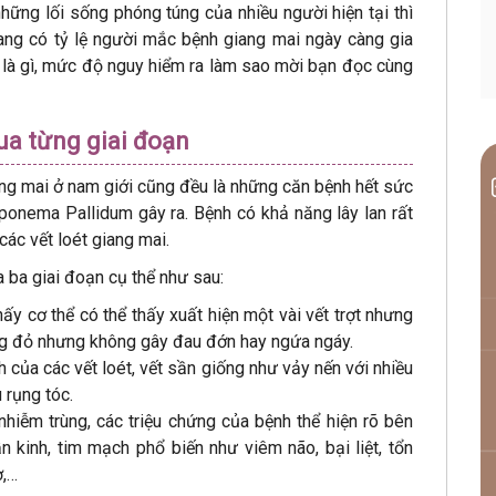
hững lối sống phóng túng của nhiều người hiện tại thì
ang có tỷ lệ người mắc bệnh giang mai ngày càng gia
i
là gì, mức độ nguy hiểm ra làm sao mời bạn đọc cùng
ua từng giai đoạn
ng mai ở nam giới cũng đều là những căn bệnh hết sức
ponema Pallidum gây ra. Bệnh có khả năng lây lan rất
các vết loét giang mai.
 ba giai đoạn cụ thể như sau:
hấy cơ thể có thể thấy xuất hiện một vài vết trợt nhưng
ng đỏ nhưng không gây đau đớn hay ngứa ngáy.
nh của các vết loét, vết sần giống như vảy nến với nhiều
 rụng tóc.
 nhiễm trùng, các triệu chứng của bệnh thể hiện rõ bên
n kinh, tim mạch phổ biến như viêm não, bại liệt, tổn
ơ,…