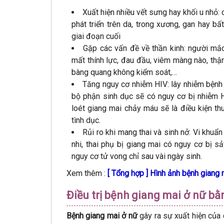
Xuất hiện nhiều vết sưng hay khối u nhỏ: 
phát triển trên da, trong xương, gan hay 
giai đoạn cuối
Gặp các vấn đề về thần kinh: người mắ
mất thính lực, đau đầu, viêm màng nào, thậm 
bàng quang không kiểm soát,…
Tăng nguy cơ nhiễm HIV: lây nhiễm bệnh 
bộ phận sinh dục sẽ có nguy cơ bị nhiễm H
loét giang mai chảy máu sẽ là điều kiện t
tình dục.
Rủi ro khi mang thai và sinh nở: Vi khuẩ
nhi, thai phụ bị giang mai có nguy cơ bị sảy
nguy cơ tử vong chỉ sau vài ngày sinh.
Xem thêm :
[ Tổng hợp ] Hình ảnh bệnh giang
Điều trị bệnh giang mai ở nữ b
Bệnh giang mai ở nữ
gây ra sự xuất hiện của 