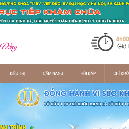
 Đồng
ĐIỀU TRỊ
CẨM NANG
HỎI ĐÁP
CHỈ ĐƯ