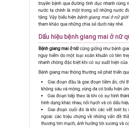
truyền bệnh qua đường tình dục nhanh cùng n
nước ta chính là một trong số những nước đ
tăng. Vậy biểu hiện
bệnh giang mai ở nữ giớ
tham khảo qua những chia sẻ dưới này nhé.
Dấu hiệu bệnh giang mai ở nữ q
Bệnh giang mai ở nữ
cũng giống như bệnh gia
nguy hiểm do một loại xoắn khuẩn có tên tre
nhanh chóng đặc biệt khi có sự xuất hiện của 
Bệnh giang mai thông thường sẽ phát triển qua
Giai đoạn đầu là giai đoạn tiềm ẩn, chỉ t
không sâu và mỏng, vùng da có biểu hiện ử
Giai đoạn tiếp theo là khi có sự hình thà
hình dạng khác nhau; nổi hạch và có dấu hiệu
Giai đoạn cuối đó là khi các vết loét bị
ngoài: các triệu chứng về những vấn đề thầ
thương tim mạch, ảnh hưởng tới xương và c