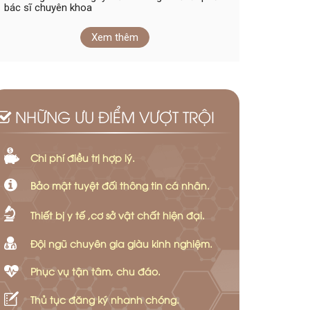
bác sĩ chuyên khoa
Xem thêm
NHỮNG ƯU ĐIỂM VƯỢT TRỘI
Chi phí điều trị hợp lý.
Bảo mật tuyệt đối thông tin cá nhân.
Thiết bị y tế ,cơ sở vật chất hiện đại.
Đội ngũ chuyên gia giàu kinh nghiệm.
Phục vụ tận tâm, chu đáo.
Thủ tục đăng ký nhanh chóng.