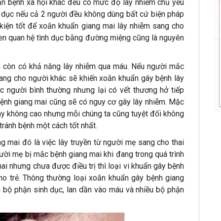
ăn bệnh xã hội khác đều có mức độ lây nhiễm chủ yếu
nh dục nếu cả 2 người đều không dùng bất cứ biện pháp
 kiện tốt để xoắn khuẩn giang mai lây nhiễm sang cho
uen quan hệ tình dục bằng đường miệng cũng là nguyên
…
i còn có khả năng lây nhiễm qua máu. Nếu người mắc
ang cho người khác sẽ khiến xoắn khuẩn gây bệnh lây
người bình thường nhưng lại có vết thương hở tiếp
ệnh giang mai cũng sẽ có nguy cơ gây lây nhiễm. Mặc
này không cao nhưng mỗi chúng ta cũng tuyệt đối không
tránh bệnh một cách tốt nhất.
 mai đó là việc lây truyền từ người mẹ sang cho thai
gười mẹ bị mắc bệnh giang mai khi đang trong quá trình
ai nhưng chưa được điều trị thì loại vi khuẩn gây bệnh
ho trẻ. Thông thường loại xoắn khuẩn gây bệnh giang
 bộ phận sinh dục, lan dần vào máu và nhiều bộ phận