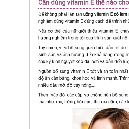
Cần dùng vitamin E thế nào cho
Để không phải lăn tăn
uống vitamin E có làm 
nghiệm dùng vitamin E đúng cách để tránh nh
Nếu cơ thể của nữ giới thiếu vitamin E, chu
hưởng nghiêm trọng tới quá trình sản xuất nội 
Tuy nhiên, việc bổ sung quá nhiều dẫn tới dư 
sinh sản và ảnh hưởng đến khả năng đông máu
chu kỳ kinh nguyệt kéo dài hơn và dẫn đến lư
Nguồn bổ sung vitamin E tốt và an toàn nhất
độ ăn cân bằng, khoa học và lành mạnh. Trán
nhiều dầu mỡ, đồ cay nóng,...
Thêm vào đó, các cặp vợ chồng nên bổ sung 
thai như: rau, trứng, hải sản, thịt gia cầm, các 