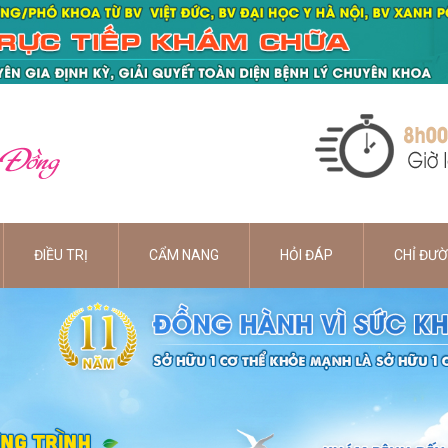
 Đồng
ĐIỀU TRỊ
CẨM NANG
HỎI ĐÁP
CHỈ ĐƯ