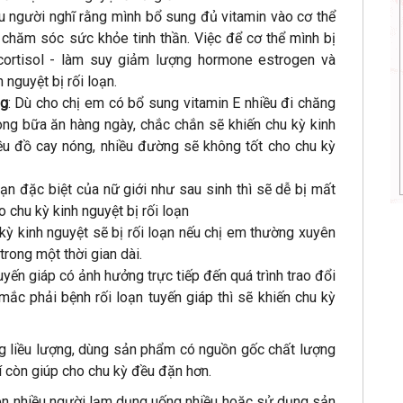
ều người nghĩ rằng mình bổ sung đủ vitamin vào cơ thể
chăm sóc sức khỏe tinh thần. Việc để cơ thể mình bị
ortisol - làm suy giảm lượng hormone estrogen và
 nguyệt bị rối loạn.
ng
: Dù cho chị em có bổ sung vitamin E nhiều đi chăng
ong bữa ăn hàng ngày, chắc chắn sẽ khiến chu kỳ kinh
iều đồ cay nóng, nhiều đường sẽ không tốt cho chu kỳ
oạn đặc biệt của nữ giới như sau sinh thì sẽ dễ bị mất
o chu kỳ kinh nguyệt bị rối loạn
ỳ kinh nguyệt sẽ bị rối loạn nếu chị em thường xuyên
rong một thời gian dài.
yến giáp có ảnh hưởng trực tiếp đến quá trình trao đổi
 mắc phải bệnh rối loạn tuyến giáp thì sẽ khiến chu kỳ
ng liều lượng, dùng sản phẩm có nguồn gốc chất lượng
hí còn giúp cho chu kỳ đều đặn hơn.
nên nhiều người lạm dụng uống nhiều hoặc sử dụng sản