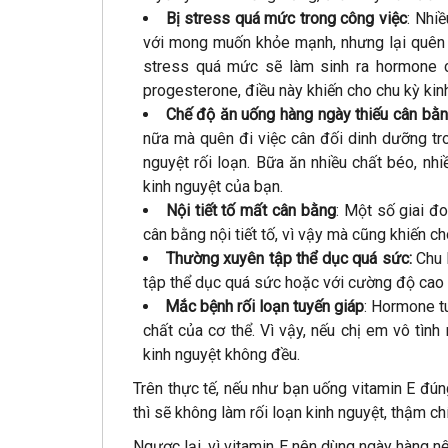
Bị stress quá mức trong công việc
: Nhi
với mong muốn khỏe mạnh, nhưng lại quên 
stress quá mức sẽ làm sinh ra hormone c
progesterone, điều này khiến cho chu kỳ kinh
Chế độ ăn uống hàng ngày thiếu cân bằ
nữa mà quên đi việc cân đối dinh dưỡng tr
nguyệt rối loạn. Bữa ăn nhiều chất béo, nh
kinh nguyệt của bạn.
Nội tiết tố mất cân bằng
: Một số giai đ
cân bằng nội tiết tố, vì vậy mà cũng khiến ch
Thường xuyên tập thể dục quá sức:
Chu k
tập thể dục quá sức hoặc với cường độ cao t
Mắc bệnh rối loạn tuyến giáp
: Hormone tu
chất của cơ thể. Vì vậy, nếu chị em vô tình
kinh nguyệt không đều.
Trên thực tế, nếu như bạn uống vitamin E đú
thì sẽ không làm rối loạn kinh nguyệt, thậm c
Ngược lại, vì vitamin E nên dùng ngày hàng 