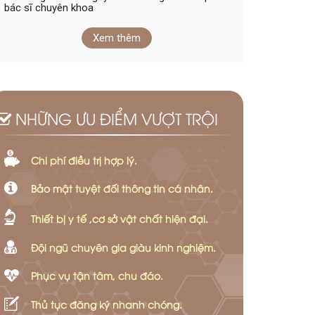
bác sĩ chuyên khoa
Xem thêm
NHỮNG ƯU ĐIỂM VƯỢT TRỘI
Chi phí điều trị hợp lý.
Bảo mật tuyệt đối thông tin cá nhân.
Thiết bị y tế ,cơ sở vật chất hiện đại.
Đội ngũ chuyên gia giàu kinh nghiệm.
Phục vụ tận tâm, chu đáo.
Thủ tục đăng ký nhanh chóng.