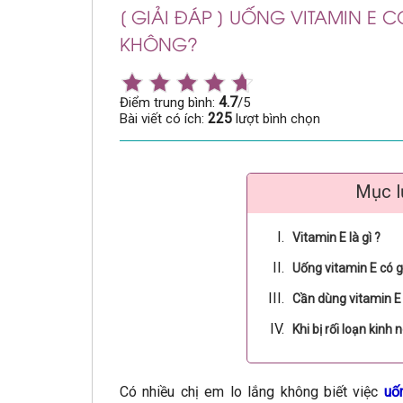
[ GIẢI ĐÁP ] UỐNG VITAMIN E 
KHÔNG?
4.7
Điểm trung bình:
/5
225
Bài viết có ích:
lượt bình chọn
Mục l
Vitamin E là gì ?
Uống vitamin E có g
Cần dùng vitamin E
Khi bị rối loạn kinh
Có nhiều chị em lo lắng không biết việc
uố