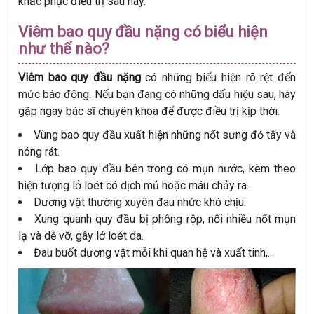
khắc phục điều trị sau này.
Viêm bao quy đầu nặng có biểu hiện
như thế nào?
Viêm bao quy đầu nặng
có những biểu hiện rõ rệt đến
mức báo động. Nếu bạn đang có những dấu hiệu sau, hãy
gặp ngay bác sĩ chuyên khoa để được điều trị kịp thời:
Vùng bao quy đầu xuất hiện những nốt sưng đỏ tấy và
nóng rát.
Lớp bao quy đầu bên trong có mụn nước, kèm theo
hiện tượng lở loét có dịch mủ hoặc máu chảy ra.
Dương vật thường xuyên đau nhức khó chịu.
Xung quanh quy đầu bị phồng rộp, nổi nhiều nốt mụn
lạ và dễ vỡ, gây lở loét da.
Đau buốt dương vật mỗi khi quan hệ và xuất tinh,...