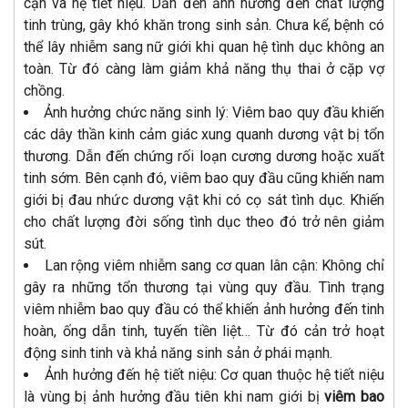
cận và hệ tiết niệu. Dẫn đến ảnh hưởng đến chất lượng
tinh trùng, gây khó khăn trong sinh sản. Chưa kể, bệnh có
thể lây nhiễm sang nữ giới khi quan hệ tình dục không an
toàn. Từ đó càng làm giảm khả năng thụ thai ở cặp vợ
chồng.
Ảnh hưởng chức năng sinh lý: Viêm bao quy đầu khiến
các dây thần kinh cảm giác xung quanh dương vật bị tổn
thương. Dẫn đến chứng rối loạn cương dương hoặc xuất
tinh sớm. Bên cạnh đó, viêm bao quy đầu cũng khiến nam
giới bị đau nhức dương vật khi có cọ sát tình dục. Khiến
cho chất lượng đời sống tình dục theo đó trở nên giảm
sút.
Lan rộng viêm nhiễm sang cơ quan lân cận: Không chỉ
gây ra những tổn thương tại vùng quy đầu. Tình trạng
viêm nhiễm bao quy đầu có thể khiến ảnh hưởng đến tinh
hoàn, ống dẫn tinh, tuyến tiền liệt… Từ đó cản trở hoạt
động sinh tinh và khả năng sinh sản ở phái mạnh.
Ảnh hưởng đến hệ tiết niệu: Cơ quan thuộc hệ tiết niệu
là vùng bị ảnh hưởng đầu tiên khi nam giới bị
viêm bao