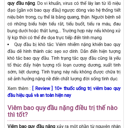
quy đầu nặng
. Do vi khuẩn, virus có thể lây lan từ lỗ niệu
đạo (gần với bao quy đầu) ngược dòng vào hệ thống tiết
niệu bên trong, cụ thể là bằng quang, thận. Người bệnh sẽ
có những biểu hiện tiểu rắt, tiểu buốt, tiểu ra máu, đau
bụng dưới hoặc thắt lưng,... Trường hợp này nếu không xử
lý kịp thời có thể đe dọa trực tiếp đến tính mạng.
Quy đầu bị khô tắc: Viêm nhiễm nặng khiến bao quy
đầu dễ hình thành các sẹo xơ dính. Dẫn đến hiện tượng
khô tắc bao quy đầu. Tình trạng tắc quy đầu cũng là yếu
tố thúc đẩy hiện tượng rối loạn cương dương, xuất tinh
sớm, liệt dương. Tình trạng này nếu không được chữa trị
sẽ ảnh hưởng nặng nề đến chất lượng đời sống tình dục.
Xem thêm :
[ Review ] 10+ thuốc uống trị viêm bao quy
đầu hiệu quả và an toàn hiện nay
Viêm bao quy đầu nặng điều trị thế nào
thì tốt?
Viêm bao quy đầu nặng
xảy ra một phần từ nguyên nhân