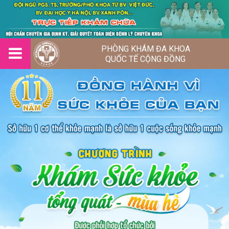
PHÒNG KHÁM ĐA KHOA
QUỐC TẾ CỘNG ĐỒNG