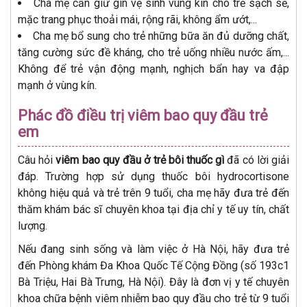
Cha mẹ cần giữ gìn vệ sinh vùng kín cho trẻ sạch sẽ,
mặc trang phục thoải mái, rộng rãi, không ẩm ướt,...
Cha mẹ bổ sung cho trẻ những bữa ăn đủ dưỡng chất,
tăng cường sức đề kháng, cho trẻ uống nhiều nước ấm,...
Không để trẻ vận động mạnh, nghịch bẩn hay va đập
mạnh ở vùng kín.
Phác đồ điều trị viêm bao quy đầu trẻ
em
Câu hỏi
viêm bao quy đầu ở trẻ bôi thuốc gì
đã có lời giải
đáp. Trường hợp sử dụng thuốc bôi hydrocortisone
không hiệu quả và trẻ trên 9 tuổi, cha mẹ hãy đưa trẻ đến
thăm khám bác sĩ chuyên khoa tại địa chỉ y tế uy tín, chất
lượng.
Nếu đang sinh sống và làm việc ở Hà Nội, hãy đưa trẻ
đến Phòng khám Đa Khoa Quốc Tế Cộng Đồng (số 193c1
Bà Triệu, Hai Bà Trưng, Hà Nội). Đây là đơn vị y tế chuyên
khoa chữa bệnh viêm nhiễm bao quy đầu cho trẻ từ 9 tuổi