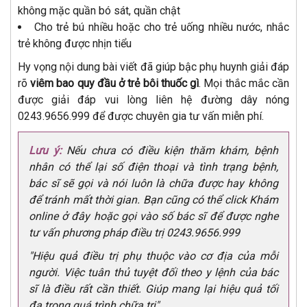
không mặc quần bó sát, quần chật
Cho trẻ bú nhiều hoặc cho trẻ uống nhiều nước, nhắc
trẻ không được nhịn tiểu
Hy vọng nội dung bài viết đã giúp bậc phụ huynh giải đáp
rõ
viêm bao quy đầu ở trẻ bôi thuốc gì
. Mọi thắc mắc cần
được giải đáp vui lòng liên hệ đường dây nóng
0243.9656.999 để được chuyên gia tư vấn miễn phí.
Lưu ý:
Nếu chưa có điều kiện thăm khám, bệnh
nhân có thể lại số điện thoại và tình trạng bệnh,
bác sĩ sẽ gọi và nói luôn là chữa được hay không
để tránh mất thời gian. Bạn cũng có thể click Khám
online ở đây hoặc gọi vào số bác sĩ để được nghe
tư vấn phương pháp điều trị 0243.9656.999
"Hiệu quả điều trị phụ thuộc vào cơ địa của mỗi
người. Việc tuân thủ tuyệt đối theo y lệnh của bác
sĩ là điều rất cần thiết. Giúp mang lại hiệu quả tối
đa trong quá trình chữa trị"