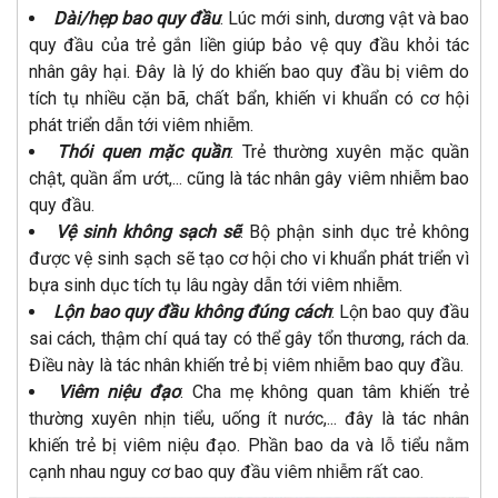
Dài/hẹp bao quy đầu
: Lúc mới sinh, dương vật và bao
quy đầu của trẻ gắn liền giúp bảo vệ quy đầu khỏi tác
nhân gây hại. Đây là lý do khiến bao quy đầu bị viêm do
tích tụ nhiều cặn bã, chất bẩn, khiến vi khuẩn có cơ hội
phát triển dẫn tới viêm nhiễm.
Thói quen mặc quần
: Trẻ thường xuyên mặc quần
chật, quần ẩm ướt,... cũng là tác nhân gây viêm nhiễm bao
quy đầu.
Vệ sinh không sạch sẽ
: Bộ phận sinh dục trẻ không
được vệ sinh sạch sẽ tạo cơ hội cho vi khuẩn phát triển vì
bựa sinh dục tích tụ lâu ngày dẫn tới viêm nhiễm.
Lộn bao quy đầu không đúng cách
: Lộn bao quy đầu
sai cách, thậm chí quá tay có thể gây tổn thương, rách da.
Điều này là tác nhân khiến trẻ bị viêm nhiễm bao quy đầu.
Viêm niệu đạo
: Cha mẹ không quan tâm khiến trẻ
thường xuyên nhịn tiểu, uống ít nước,... đây là tác nhân
khiến trẻ bị viêm niệu đạo. Phần bao da và lỗ tiểu nằm
cạnh nhau nguy cơ bao quy đầu viêm nhiễm rất cao.