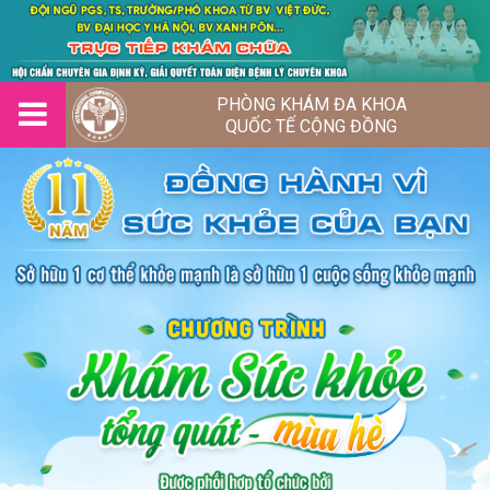
PHÒNG KHÁM ĐA KHOA
QUỐC TẾ CỘNG ĐỒNG