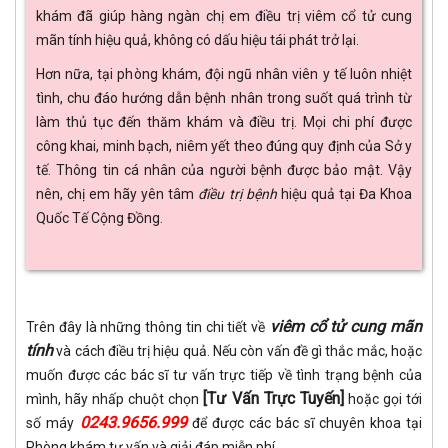
khám đã giúp hàng ngàn chị em điều trị viêm cổ tử cung
mãn tính hiệu quả, không có dấu hiệu tái phát trở lại.
Hơn nữa, tại phòng khám, đội ngũ nhân viên y tế luôn nhiệt
tình, chu đáo hướng dẫn bệnh nhân trong suốt quá trình từ
làm thủ tục đến thăm khám và điều trị. Mọi chi phí được
công khai, minh bạch, niêm yết theo đúng quy định của Sở y
tế. Thông tin cá nhân của người bệnh được bảo mật. Vậy
nên, chị em hãy yên tâm
điều trị
bệnh
hiệu quả tại Đa Khoa
Quốc Tế Cộng Đồng.
viêm cổ tử cung mãn
Trên đây là những thông tin chi tiết về
tính
và cách điều trị hiệu quả. Nếu còn vấn đề gì thắc mắc, hoặc
muốn được các bác sĩ tư vấn trực tiếp về tình trạng bệnh của
[Tư Vấn Trực Tuyến]
mình, hãy nhấp chuột chọn
hoặc gọi tới
0243.9656.999
số máy
để được các bác sĩ chuyên khoa tại
Phòng khám tư vấn và giải đáp miễn phí.