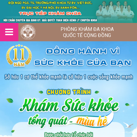
PHÒNG KHÁM ĐA KHOA
QUỐC TẾ CỘNG ĐỒNG