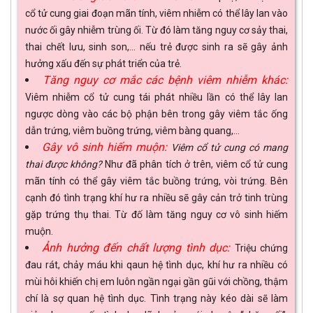
cổ tử cung giai đoạn mãn tính, viêm nhiễm có thể lây lan vào
nước ối gây nhiễm trùng ối. Từ đó làm tăng nguy cơ sảy thai,
thai chết lưu, sinh son,… nếu trẻ được sinh ra sẽ gây ảnh
hưởng xấu đến sự phát triển của trẻ.
Tăng nguy cơ mắc các bệnh viêm nhiễm khác:
Viêm nhiễm cổ tử cung tái phát nhiều lần có thể lây lan
ngược dòng vào các bộ phận bên trong gây viêm tắc ống
dẫn trứng, viêm buồng trứng, viêm bàng quang,…
Gây vô sinh hiếm muộn:
Viêm cổ tử cung có mang
thai được không?
Như đã phân tích ở trên, viêm cổ tử cung
mãn tính có thể gây viêm tắc buồng trứng, vòi trứng. Bên
cạnh đó tình trạng khí hư ra nhiều sẽ gây cản trở tinh trùng
gặp trứng thụ thai. Từ đố làm tăng nguy cơ vô sinh hiếm
muộn.
Ảnh hưởng đến chất lượng tình dục:
Triệu chứng
đau rát, chảy máu khi qaun hệ tình dục, khí hư ra nhiều có
mùi hôi khiến chị em luôn ngần ngại gần gũi với chồng, thậm
chí là sợ quan hệ tình dục. Tình trạng này kéo dài sẽ làm