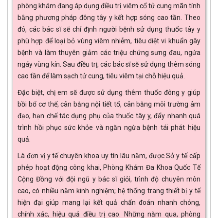
phòng khám đang áp dụng điều trị viêm cổ tử cung mãn tính
bằng phương pháp đông tây y kết hợp sóng cao tần. Theo
đó, các bác sĩ sẽ chỉ định người bệnh sử dụng thuốc tây y
phù hợp để loại bỏ vùng viêm nhiễm, tiêu diệt vi khuẩn gây
bệnh và làm thuyên giảm các triệu chứng sưng đau, ngứa
ngáy vùng kín. Sau điều trị, các bác sĩ sẽ sử dụng thêm sóng
cao tần để làm sạch tử cung, tiêu viêm tại chỗ hiệu quả.
Đặc biệt, chị em sẽ được sử dụng thêm thuốc đông y giúp
bồi bổ cơ thể, cân bằng nội tiết tố, cân bằng môi trường âm
đạo, hạn chế tác dụng phụ của thuốc tây y, đẩy nhanh quá
trình hồi phục sức khỏe và ngăn ngừa bệnh tái phát hiệu
quả.
Là đơn vị y tế chuyên khoa uy tín lâu năm, được Sở y tế cấp
phép hoạt động công khai, Phòng Khám Đa Khoa Quốc Tế
Cộng Đồng với đội ngũ y bác sĩ giỏi, trình độ chuyên môn
cao, có nhiều năm kinh nghiệm; hệ thống trang thiết bị y tế
hiện đại giúp mang lại kết quả chẩn đoán nhanh chóng,
chính xác, hiệu quả điều trị cao. Những năm qua, phòng