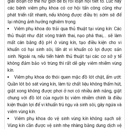
giai đoạn cơ thể nữ giới dễ bị rối loạn nội tiết tố. Lúc này
các bệnh viêm phụ khoa có cơ hội tấn công cũng như
phát triển rất nhanh, nếu không được điều trị sớm sẽ để
lại những ảnh hưởng nghiêm trọng.
Viêm phụ khoa do trải qua thủ thuật tại vùng kín: Các
thủ thuật như đặt vòng tránh thai, nạo phá thai,… sẽ làm
mất cân bằng độ pH ở vùng kín, tạo điều kiện cho vi
khuẩn có hại sinh sôi, lấn át vi khuẩn có lợi được sản
sinh. Ngoài ra, nếu tiến hành thủ thuật tại các cơ sở y tế
không đảm bảo vô trùng thì rất dễ gây viêm nhiễm vùng
kín.
Viêm phụ khoa do thói quen mặc đồ lót chật, ẩm ướt:
Quần lót bó sát vùng kín, làm từ chất liệu không thấm hút,
giặt xong không được phơi ở nơi có nhiều ánh nắng, giặt
chung với đồ lót của người bị viêm nhiễm chính là điều
kiện thuận lợi để vi khuẩn trú ngụ và sinh sôi, gây ngứa và
viêm vùng kín.
Viêm phụ khoa do vệ sinh vùng kín không sạch sẽ:
Vùng kín cần được vệ sinh nhẹ nhàng bằng dung dịch vệ