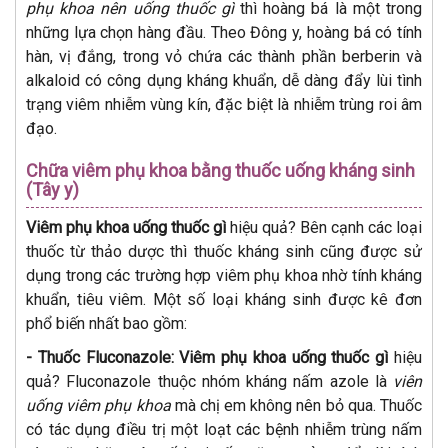
phụ khoa nên uống thuốc gì
thì hoàng bá là một trong
những lựa chọn hàng đầu. Theo Đông y, hoàng bá có tính
hàn, vị đắng, trong vỏ chứa các thành phần berberin và
alkaloid có công dụng kháng khuẩn, dễ dàng đẩy lùi tình
trạng viêm nhiễm vùng kín, đặc biệt là nhiễm trùng roi âm
đạo.
Chữa viêm phụ khoa bằng thuốc uống kháng sinh
(Tây y)
Viêm phụ khoa uống thuốc gì
hiệu quả? Bên cạnh các loại
thuốc từ thảo dược thì thuốc kháng sinh cũng được sử
dụng trong các trường hợp viêm phụ khoa nhờ tính kháng
khuẩn, tiêu viêm. Một số loại kháng sinh được kê đơn
phổ biến nhất bao gồm:
- Thuốc Fluconazole:
Viêm phụ khoa uống thuốc gì
hiệu
quả? Fluconazole thuộc nhóm kháng nấm azole là
viên
uống viêm phụ khoa
mà chị em không nên bỏ qua. Thuốc
có tác dụng điều trị một loạt các bệnh nhiễm trùng nấm