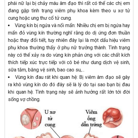
phái nữ lại bị chảy máu âm đạo thì rất có thể các chị em
đang gặp tình trạng viêm phụ khoa kèm theo u xơ tử
cung hoặc ung thư cổ tử cung.
Vùng kín bị ngứa và nổi mẩn: Nhiều chị em bị ngứa hay
mẩn đỏ vùng kín thường nghĩ rằng do dị ứng đơn thuần
hoặc thay đổi tiết, tuy nhiên đây lại là một dấu hiệu viêm
phụ khoa thường thấy ở phụ nữ trưởng thành. Tình trạng
này có thể xảy ra do vùng kín phản ứng với các chất kích
thích tiếp xúc trực tiếp với cô bé như dung dịch vệ sinh,
sữa tắm, băng vệ sinh, bao cao su,...
Vùng kín đau rát khi quan hệ: Bị viêm âm đạo sẽ gây
ra khô vùng kín do đó đây sẽ là lý do tại sao bạn bị đau
khi quan hệ. Tình trạng này sẽ ảnh hưởng rất lớn tới đời
sống vợ chồng.