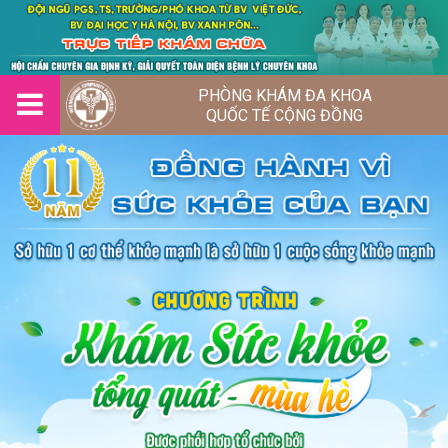
PHÒNG KHÁM ĐA KHOA
QUỐC TẾ CỘNG ĐỒNG