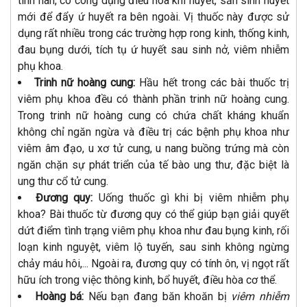
tính hàn, có công dụng điều hòa khí huyết, sản sinh huyết
mới để đẩy ứ huyết ra bên ngoài. Vị thuốc này được sử
dụng rất nhiều trong các trường hợp rong kinh, thống kinh,
đau bụng dưới, tích tụ ứ huyết sau sinh nở, viêm nhiễm
phụ khoa.
Trinh nữ hoàng cung:
Hầu hết trong các bài thuốc trị
viêm phụ khoa đều có thành phần trinh nữ hoàng cung.
Trong trinh nữ hoàng cung có chứa chất kháng khuẩn
không chỉ ngăn ngừa và điều trị các bệnh phụ khoa như
viêm âm đạo, u xơ tử cung, u nang buồng trứng mà còn
ngăn chặn sự phát triển của tế bào ung thư, đặc biệt là
ung thư cổ tử cung.
Đương quy:
Uống thuốc gì khi bị viêm nhiễm phụ
khoa? Bài thuốc từ đương quy có thể giúp bạn giải quyết
dứt điểm tình trạng viêm phụ khoa như đau bụng kinh, rối
loạn kinh nguyệt, viêm lộ tuyến, sau sinh không ngừng
chảy máu hôi,... Ngoài ra, đương quy có tính ôn, vị ngọt rất
hữu ích trong việc thông kinh, bổ huyết, điều hòa cơ thể.
Hoàng bá:
Nếu bạn đang băn khoăn bị
viêm nhiễm