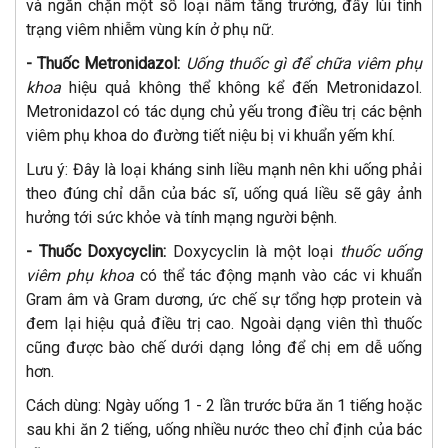
và ngăn chặn một số loại nấm tăng trưởng, đẩy lùi tình
trạng viêm nhiễm vùng kín ở phụ nữ.
- Thuốc Metronidazol:
Uống thuốc gì để chữa viêm phụ
khoa
hiệu quả không thể không kể đến Metronidazol.
Metronidazol có tác dụng chủ yếu trong điều trị các bệnh
viêm phụ khoa do đường tiết niệu bị vi khuẩn yếm khí.
Lưu ý: Đây là loại kháng sinh liều mạnh nên khi uống phải
theo đúng chỉ dẫn của bác sĩ, uống quá liều sẽ gây ảnh
hưởng tới sức khỏe và tính mạng người bệnh.
- Thuốc Doxycyclin:
Doxycyclin là một loại
thuốc uống
viêm phụ khoa
có thể tác động mạnh vào các vi khuẩn
Gram âm và Gram dương, ức chế sự tổng hợp protein và
đem lại hiệu quả điều trị cao. Ngoài dạng viên thì thuốc
cũng được bào chế dưới dạng lỏng để chị em dễ uống
hơn.
Cách dùng: Ngày uống 1 - 2 lần trước bữa ăn 1 tiếng hoặc
sau khi ăn 2 tiếng, uống nhiều nước theo chỉ định của bác