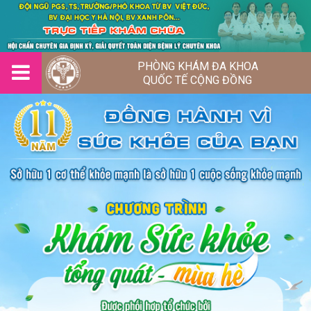
PHÒNG KHÁM ĐA KHOA
QUỐC TẾ CỘNG ĐỒNG