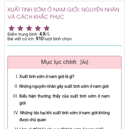
XUẤT TINH SỚM Ở NAM GIỚI: NGUYÊN NHÂN
VÀ CÁCH KHẮC PHỤC
4.9
Điểm trung bình:
/5
910
Bài viết có ích:
lượt bình chọn
Mục lục chính
[Ẩn]
Xuất tinh sớm ở nam giới là gì?
Những nguyên nhân gây xuất tinh sớm ở nam giới
Biểu hiện thường thấy của xuất tinh sớm ở nam
giới
Những tác hại khi xuất tinh sớm ở nam giới không
được chủ quan