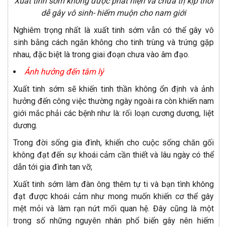
Xuất tinh sớm không được phát hiện và chữa trị kịp thời
dễ gây vô sinh- hiếm muộn cho nam giới
Nghiêm trọng nhất là xuất tinh sớm vẫn có thể gây vô
sinh bằng cách ngăn không cho tinh trùng và trứng gặp
nhau, đặc biệt là trong giai đoạn chưa vào âm đạo.
Ảnh hưởng đến tâm lý
Xuất tinh sớm sẽ khiến tinh thần không ổn định và ảnh
hưởng đến công việc thường ngày ngoài ra còn khiến nam
giới mắc phải các bệnh như là: rối loạn cương dương, liệt
dương.
Trong đời sống gia đình, khiến cho cuộc sống chăn gối
không đạt đến sự khoái cảm cần thiết và lâu ngày có thể
dẫn tới gia đình tan vỡ;
Xuất tinh sớm làm đàn ông thêm tự ti và bạn tình không
đạt được khoái cảm như mong muốn khiến cơ thể gây
mệt mỏi và làm rạn nứt mối quan hệ. Đây cũng là một
trong số những nguyên nhân phổ biến gây nên hiếm