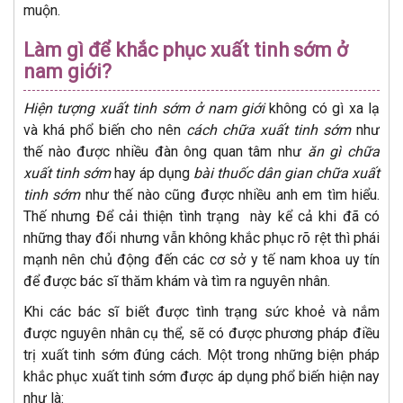
muộn.
Làm gì để khắc phục xuất tinh sớm ở
nam giới?
Hiện tượng xuất tinh sớm ở nam giới
không có gì xa lạ
và khá phổ biến cho nên
cách chữa xuất tinh sớm
như
thế nào được nhiều đàn ông quan tâm như
ăn gì chữa
xuất tinh sớm
hay áp dụng
bài thuốc dân gian chữa xuất
tinh sớm
như thế nào cũng được nhiều anh em tìm hiểu.
Thế nhưng Để cải thiện tình trạng này kể cả khi đã có
những thay đổi nhưng vẫn không khắc phục rõ rệt thì phái
mạnh nên chủ động đến các cơ sở y tế nam khoa uy tín
để được bác sĩ thăm khám và tìm ra nguyên nhân.
Khi các bác sĩ biết được tình trạng sức khoẻ và nắm
được nguyên nhân cụ thể, sẽ có được phương pháp điều
trị xuất tinh sớm đúng cách. Một trong những biện pháp
khắc phục xuất tinh sớm được áp dụng phổ biến hiện nay
như là: