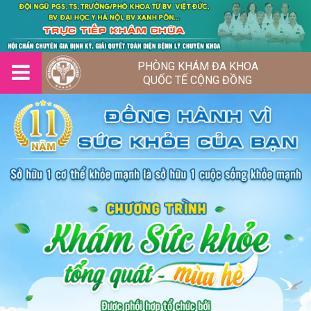
PHÒNG KHÁM ĐA KHOA
QUỐC TẾ CỘNG ĐỒNG