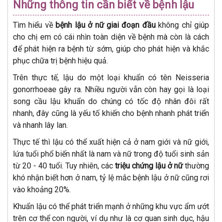
Những thông tin cần biết về bệnh lậu
Tìm hiểu về
bệnh lậu ở nữ giai đoạn đầu
không chỉ giúp
cho chị em có cái nhìn toàn diện về bệnh mà còn là cách
để phát hiện ra bệnh từ sớm, giúp cho phát hiện và khắc
phục chữa trị bệnh hiệu quả.
Trên thực tế, lậu do một loại khuẩn có tên Neisseria
gonorrhoeae gây ra. Nhiều người vẫn còn hay gọi là loại
song cầu lậu khuẩn do chúng có tốc độ nhân đôi rất
nhanh, đây cũng là yếu tố khiến cho bệnh nhanh phát triển
và nhanh lây lan.
Thực tế thì lậu có thể xuất hiện cả ở nam giới và nữ giới,
lứa tuổi phổ biến nhất là nam và nữ trong độ tuổi sinh sản
từ 20 - 40 tuổi. Tuy nhiên, các
triệu chứng lậu ở nữ
thường
khó nhận biết hơn ở nam, tỷ lệ mắc bệnh lậu ở nữ cũng rơi
vào khoảng 20%.
Khuẩn lậu có thể phát triển mạnh ở những khu vực ẩm ướt
trên cơ thể con người, ví dụ như là cơ quan sinh dục, hậu