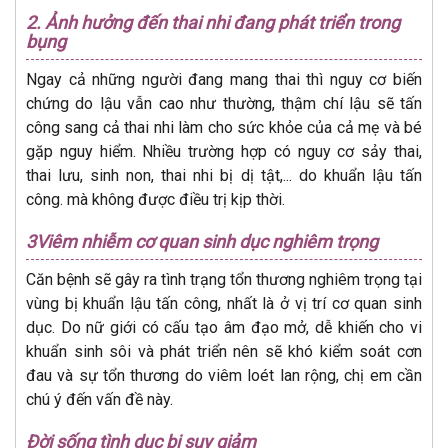
2. Ảnh hưởng đến thai nhi đang phát triển trong
bụng
Ngay cả những người đang mang thai thì nguy cơ biến
chứng do lậu vẫn cao như thường, thậm chí lậu sẽ tấn
công sang cả thai nhi làm cho sức khỏe của cả mẹ và bé
gặp nguy hiểm. Nhiều trường hợp có nguy cơ sảy thai,
thai lưu, sinh non, thai nhi bị dị tật,... do khuẩn lậu tấn
công. mà không được điều trị kịp thời.
3Viêm nhiễm cơ quan sinh dục nghiêm trọng
Căn bệnh sẽ gây ra tình trạng tổn thương nghiêm trọng tại
vùng bị khuẩn lậu tấn công, nhất là ở vị trí cơ quan sinh
dục. Do nữ giới có cấu tạo âm đạo mở, dễ khiến cho vi
khuẩn sinh sôi và phát triển nên sẽ khó kiểm soát cơn
đau và sự tổn thương do viêm loét lan rộng, chị em cần
chú ý đến vấn đề này.
Đời sống tình dục bị suy giảm