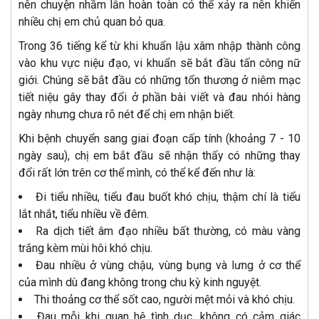
nên chuyện nhầm lẫn hoàn toàn có thể xảy ra nên khiến
nhiều chị em chủ quan bỏ qua.
Trong 36 tiếng kể từ khi khuẩn lậu xâm nhập thành công
vào khu vực niệu đạo, vi khuẩn sẽ bắt đầu tấn công nữ
giới. Chúng sẽ bắt đầu có những tổn thương ở niêm mạc
tiết niệu gây thay đổi ở phần bài viết và đau nhói hàng
ngày nhưng chưa rõ nét để chị em nhận biết.
Khi bệnh chuyển sang giai đoạn cấp tính (khoảng 7 - 10
ngày sau), chị em bắt đầu sẽ nhận thấy có những thay
đổi rất lớn trên cơ thể mình, có thể kể đến như là:
Đi tiểu nhiều, tiểu đau buốt khó chịu, thậm chí là tiểu
lắt nhắt, tiểu nhiều về đêm.
Ra dịch tiết âm đạo nhiều bất thường, có màu vàng
trắng kèm mùi hôi khó chịu.
Đau nhiều ở vùng chậu, vùng bụng và lưng ở cơ thể
của mình dù đang không trong chu kỳ kinh nguyệt.
Thi thoảng cơ thể sốt cao, người mệt mỏi và khó chịu.
Đau mỗi khi quan hệ tình dục, không có cảm giác