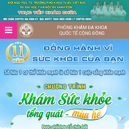
PHÒNG KHÁM ĐA KHOA
QUỐC TẾ CỘNG ĐỒNG