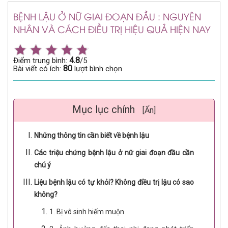
BỆNH LẬU Ở NỮ GIAI ĐOẠN ĐẦU : NGUYÊN
NHÂN VÀ CÁCH ĐIỀU TRỊ HIỆU QUẢ HIỆN NAY
4.8
Điểm trung bình:
/5
80
Bài viết có ích:
lượt bình chọn
Mục lục chính
[Ẩn]
Những thông tin cần biết về bệnh lậu
Các triệu chứng bệnh lậu ở nữ giai đoạn đầu cần
chú ý
Liệu bệnh lậu có tự khỏi? Không điều trị lậu có sao
không?
1. Bị vô sinh hiếm muộn