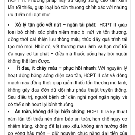
HCPT II. Phương pháp này sử dụng sóng cao tần xâm
lấn tối thiểu, giúp loại bỏ tổn thương chính xác với những
ưu điểm nổi bật như:
Xử lý tận gốc vết nứt – ngăn tái phát:
HCPT II giúp
loại bỏ chính xác phần niêm mạc bị nứt và tổn thương,
đồng thời cải thiện lưu thông máu, thúc đẩy quá trình tái
tạo mô mới. Nhờ đó, vết thương mau lành và hạn chế tối
đa nguy cơ tái phát – điều mà thuốc uống hay bôi ngoài
không thể làm được.
Ít đau, ít chảy máu – phục hồi nhanh:
Với nguyên lý
hoạt động bằng sóng điện cao tần, HCPT II cắt và đông
mạch máu đồng thời, giúp giảm thiểu tổn thương mô lành,
không gây đau đớn dữ dội như phẫu thuật truyền thống.
Sau điều trị, người bệnh chỉ cần nghỉ ngơi ngắn ngày và
có thể sinh hoạt lại bình thường.
An toàn, không để lại biến chứng:
HCPT II là kỹ thuật
xâm lấn tối thiểu nên đảm bảo an toàn, hạn chế nguy cơ
nhiễm trùng, không để lại sẹo xấu, không ảnh hưởng đến
cơ vòng hậu môn – giữ nguyên chức năng đại tiện của