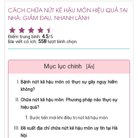
CÁCH CHỮA NỨT KẼ HẬU MÔN HIỆU QUẢ TẠI
NHÀ: GIẢM ĐAU, NHANH LÀNH
4.5
Điểm trung bình:
/5
558
Bài viết có ích:
lượt bình chọn
Mục lục chính
[Ẩn]
Bệnh nứt kẽ hậu môn có thực sự gây nguy hiểm
không?
Chữa nứt kẽ hậu môn: Phương pháp nào thực sự
hiệu quả?
Bước tiến mới khi điều trị nứt kẽ hậu môn
Đề xuất địa chỉ chữa nứt kẽ hậu môn uy tín tại Hà
Nội