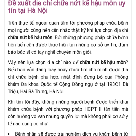
Đề xuất địa chỉ chữa nứt kẽ hậu môn uy
tín tại Hà Nội
Trên thực tế, ngoài quan tâm tới phương pháp chữa bệnh
mọi người cũng nên cân nhắc thật kỹ khi lựa chọn địa chỉ
chữa nứt kẽ hậu môn
. Bởi những phương pháp chữa bệnh
tiên tiến cần được thực hiện tại những cơ sở uy tín, đảm
bảo bác sĩ có tay nghề chuyên môn giỏi.
Vậy nên lựa chọn địa chỉ nào để
chữa nứt kẽ hậu môn
?
Nếu bạn vẫn đang loay hoay chưa tìm cho mình được địa
chỉ chữa bệnh phù hợp, nhất định đừng bỏ qua Phòng
khám Đa khoa Quốc tế Cộng Đồng ngụ ở tại 193C1 Bà
Triệu, Hai Bà Trưng, Hà Nội.
Khi tìm tới đây, không những người bệnh được triển khai
khám chữa bệnh với phương pháp HCPT II tân tiến mà
còn hưởng vô vàn những quyền lợi mà không phải cơ sở y
tế nào cũng có như:
Bệnh nhân sẽ được trải nghiệm dịch vụ khám bệnh từ