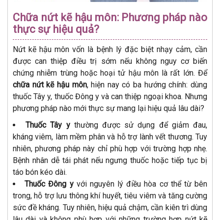
Chữa nứt kẽ hậu môn: Phương pháp nào
thực sự hiệu quả?
Nứt kẽ hậu môn vốn là bệnh lý đặc biệt nhạy cảm, cần
được can thiệp điều trị sớm nếu không nguy cơ biến
chứng nhiễm trùng hoặc hoại tử hậu môn là rất lớn. Để
chữa nứt kẽ hậu môn
, hiện nay có ba hướng chính: dùng
thuốc Tây y, thuốc Đông y và can thiệp ngoại khoa. Nhưng
phương pháp nào mới thực sự mang lại hiệu quả lâu dài?
Thuốc Tây y
thường được sử dụng để giảm đau,
kháng viêm, làm mềm phân và hỗ trợ lành vết thương. Tuy
nhiên, phương pháp này chỉ phù hợp với trường hợp nhẹ.
Bệnh nhân dễ tái phát nếu ngưng thuốc hoặc tiếp tục bị
táo bón kéo dài.
Thuốc Đông y
với nguyên lý điều hòa cơ thể từ bên
trong, hỗ trợ lưu thông khí huyết, tiêu viêm và tăng cường
sức đề kháng. Tuy nhiên, hiệu quả chậm, cần kiên trì dùng
lâu dài và không phù hợp với những trường hợp nứt kẽ