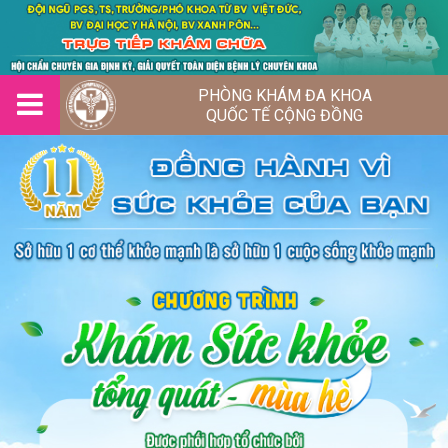
PHÒNG KHÁM ĐA KHOA
QUỐC TẾ CỘNG ĐỒNG