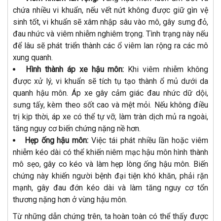
chứa nhiều vi khuẩn, nếu vết nứt không được giữ gìn vệ
sinh tốt, vi khuẩn sẽ xâm nhập sâu vào mô, gây sưng đỏ,
đau nhức và viêm nhiễm nghiêm trọng. Tình trạng này nếu
để lâu sẽ phát triển thành các ổ viêm lan rộng ra các mô
xung quanh.
Hình thành áp xe hậu môn:
Khi viêm nhiễm không
được xử lý, vi khuẩn sẽ tích tụ tạo thành ổ mủ dưới da
quanh hậu môn. Áp xe gây cảm giác đau nhức dữ dội,
sưng tấy, kèm theo sốt cao và mệt mỏi. Nếu không điều
trị kịp thời, áp xe có thể tự vỡ, làm tràn dịch mủ ra ngoài,
tăng nguy cơ biến chứng nặng nề hơn.
Hẹp ống hậu môn:
Việc tái phát nhiều lần hoặc viêm
nhiễm kéo dài có thể khiến niêm mạc hậu môn hình thành
mô sẹo, gây co kéo và làm hẹp lòng ống hậu môn. Biến
chứng này khiến người bệnh đại tiện khó khăn, phải rặn
mạnh, gây đau đớn kéo dài và làm tăng nguy cơ tổn
thương nặng hơn ở vùng hậu môn.
Từ những dẫn chứng trên, ta hoàn toàn có thể thấy được