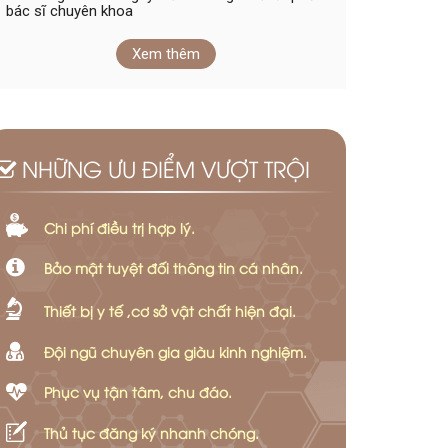
bác sĩ chuyên khoa
Xem thêm
NHỮNG ƯU ĐIỂM VƯỢT TRỘI
Chi phí điều trị hợp lý.
Bảo mật tuyệt đối thông tin cá nhân.
Thiết bị y tế ,cơ sở vật chất hiện đại.
Đội ngũ chuyên gia giàu kinh nghiệm.
Phục vụ tận tâm, chu đáo.
Thủ tục đăng ký nhanh chóng.