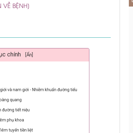
 VỀ BỆNH]
ục chính
[Ẩn]
nữ giới và nam giới - Nhiễm khuẩn đường tiểu
êm bàng quang
m đường tiết niệu
viêm phụ khoa
Viêm tuyến tiền liệt