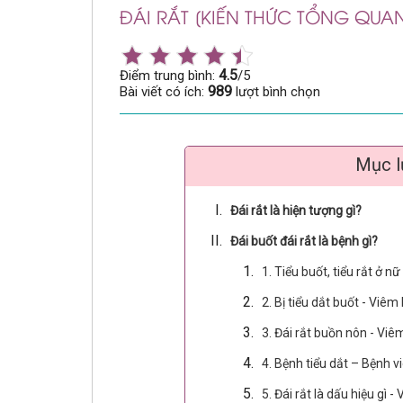
ĐÁI RẮT [KIẾN THỨC TỔNG QUAN
4.5
Điểm trung bình:
/5
989
Bài viết có ích:
lượt bình chọn
Mục l
Đái rắt là hiện tượng gì?
Đái buốt đái rắt là bệnh gì?
1. Tiểu buốt, tiểu rắt ở 
2. Bị tiểu dắt buốt - Vi
3. Đái rắt buồn nôn - Viê
4. Bệnh tiểu dắt – Bệnh 
5. Đái rắt là dấu hiệu gì - 