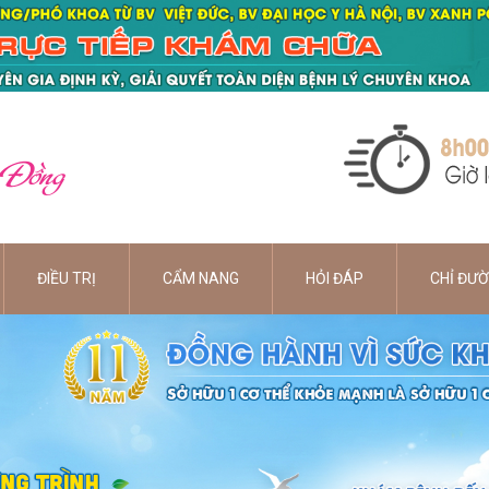
 Đồng
ĐIỀU TRỊ
CẨM NANG
HỎI ĐÁP
CHỈ ĐƯ