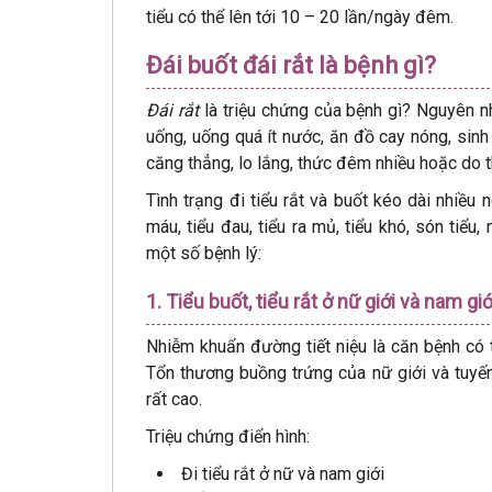
tiểu có thể lên tới 10 – 20 lần/ngày đêm.
Đái buốt đái rắt là bệnh gì?
Đái rắt
là triệu chứng của bệnh gì? Nguyên nh
uống, uống quá ít nước, ăn đồ cay nóng, sinh 
căng thẳng, lo lắng, thức đêm nhiều hoặc do thời
Tình trạng đi tiểu rắt và buốt kéo dài nhiều
máu, tiểu đau, tiểu ra mủ, tiểu khó, són tiểu,
một số bệnh lý:
1. Tiểu buốt, tiểu rắt ở nữ giới và nam g
Nhiễm khuẩn đường tiết niệu là căn bệnh có 
Tổn thương buồng trứng của nữ giới và tuyến
rất cao.
Triệu chứng điển hình:
Đi tiểu rắt ở nữ và nam giới