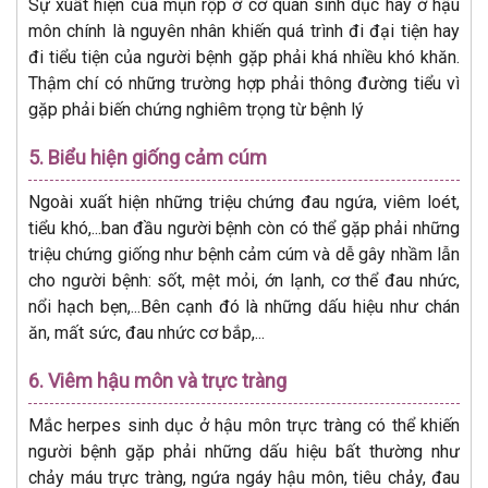
Sự xuất hiện của mụn rộp ở cơ quan sinh dục hay ở hậu
môn chính là nguyên nhân khiến quá trình đi đại tiện hay
đi tiểu tiện của người bệnh gặp phải khá nhiều khó khăn.
Thậm chí có những trường hợp phải thông đường tiểu vì
gặp phải biến chứng nghiêm trọng từ bệnh lý
5. Biểu hiện giống cảm cúm
Ngoài xuất hiện những triệu chứng đau ngứa, viêm loét,
tiểu khó,...ban đầu người bệnh còn có thể gặp phải những
triệu chứng giống như bệnh cảm cúm và dễ gây nhầm lẫn
cho người bệnh: sốt, mệt mỏi, ớn lạnh, cơ thể đau nhức,
nổi hạch bẹn,...Bên cạnh đó là những dấu hiệu như chán
ăn, mất sức, đau nhức cơ bắp,...
6. Viêm hậu môn và trực tràng
Mắc herpes sinh dục ở hậu môn trực tràng có thể khiến
người bệnh gặp phải những dấu hiệu bất thường như
chảy máu trực tràng, ngứa ngáy hậu môn, tiêu chảy, đau