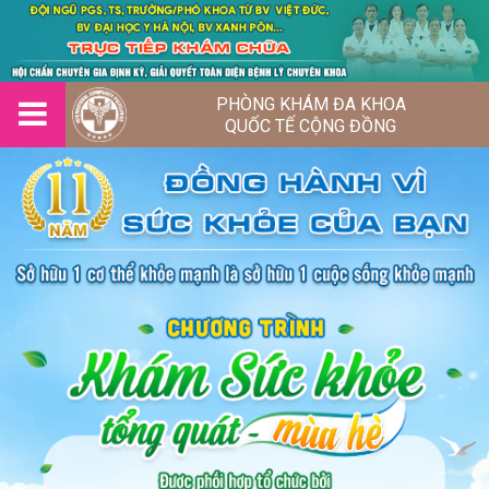
PHÒNG KHÁM ĐA KHOA
QUỐC TẾ CỘNG ĐỒNG