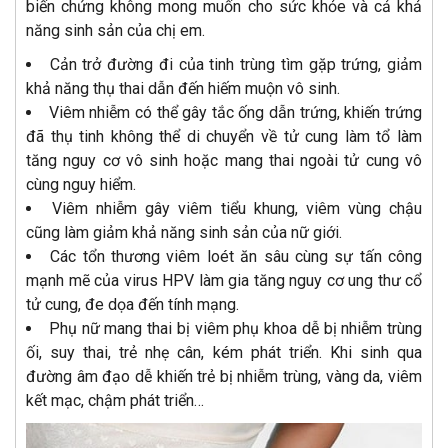
biến chứng không mong muốn cho sức khỏe và cả khả
năng sinh sản của chị em.
Cản trở đường đi của tinh trùng tìm gặp trứng, giảm
khả năng thụ thai dẫn đến hiếm muộn vô sinh.
Viêm nhiễm có thể gây tắc ống dẫn trứng, khiến trứng
đã thụ tinh không thể di chuyển về tử cung làm tổ làm
tăng nguy cơ vô sinh hoặc mang thai ngoài tử cung vô
cùng nguy hiểm.
Viêm nhiễm gây viêm tiểu khung, viêm vùng chậu
cũng làm giảm khả năng sinh sản của nữ giới.
Các tổn thương viêm loét ăn sâu cùng sự tấn công
mạnh mẽ của virus HPV làm gia tăng nguy cơ ung thư cổ
tử cung, đe dọa đến tính mạng.
Phụ nữ mang thai bị viêm phụ khoa dễ bị nhiễm trùng
ối, suy thai, trẻ nhẹ cân, kém phát triển. Khi sinh qua
đường âm đạo dễ khiến trẻ bị nhiễm trùng, vàng da, viêm
kết mạc, chậm phát triển…