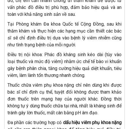
đó, chị em cần nhanh chóng đi thăm khám để được tư
vấn phác đồ điều trị phù hợp, đảm bảo hiệu quả và an
toàn với khả năng sinh sản về sau.
Tại Phòng khám Đa khoa Quốc tế Cộng Đồng, sau khi
thăm khám và thực hiện các hạng mục cần thiết các bác
sĩ sẽ chỉ định điều trị dựa vào bệnh lý viêm nhiễm cũng
như tình trạng bệnh của mỗi người.
Điều trị nội khoa: Phác đồ kháng sinh kéo dài (tùy vào
loại thuốc và mức độ viêm) nhằm ức chế tế bào vi khuẩn
gây bệnh phân chia, tăng cường hiệu quả diệt khuẩn, tiêu
viêm, làm lành tổn thương nhanh chóng.
Thuốc chữa viêm phụ khoa nặng chỉ nên dùng khi được
bác sĩ chỉ định cụ thể, tuyệt đối không được tham khảo
đơn thuốc trên mạng hay của người khác. Đồng thời
không tự ý dùng thuốc chữa tại nhà, nhất là kháng sinh để
tránh gây lờn thuốc, mất cân bằng pH âm đạo.
Đa phần các trường hợp có
dấu hiệu viêm phụ khoa nặng