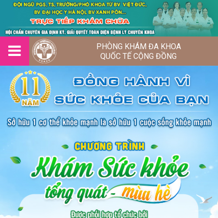
PHÒNG KHÁM ĐA KHOA
QUỐC TẾ CỘNG ĐỒNG