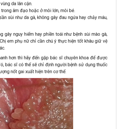
 vùng da lân cận.
c trong âm đạo hoặc ở môi lớn, môi bé.
 sần sùi như da gà, không gây đau ngứa hay chảy máu,
ng gây nguy hiểm hay phiền toái như bệnh sùi mào gà,
 Chị em phụ nữ chỉ cần chú ý thực hiện tốt khâu giữ vệ
ác.
hanh hơn thì hãy đến gặp bác sĩ chuyên khoa để được
đó, bác sĩ có thể sẽ chỉ định người bệnh sử dụng thuốc
lượng nốt gai xuất hiện trên cơ thể.