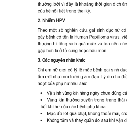
thường, bởi vì đây là khoảng thời gian dịch â
của hệ nội tiết trong thai kỳ.
2. Nhiễm HPV
Theo một số nghiên cứu, gai sinh dục nữ có 
gây bệnh có tên là Human Papilloma virus, viế
thượng bì tăng sinh quá mức và tạo nên các
gặp hơn là ở tử cung hoặc hậu môn.
3. Các nguyên nhân khác
Chị em nữ giới có tỷ lệ mắc bệnh gai sinh dụ
ẩm ướt như môi trường âm đạo. Lý do cho điều
hoạt của phụ nữ như sau:
Vệ sinh vùng kín hàng ngày chưa đúng c
Vùng kín thường xuyên trong trạng thái
tiết khí hư của các bệnh phụ khoa.
Mặc đồ lót quá chật, không thoải mái, chấ
Không tắm và thay quần áo sau khi vận độ