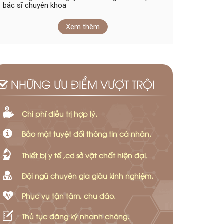
bác sĩ chuyên khoa
Xem thêm
NHỮNG ƯU ĐIỂM VƯỢT TRỘI
Chi phí điều trị hợp lý.
Bảo mật tuyệt đối thông tin cá nhân.
Thiết bị y tế ,cơ sở vật chất hiện đại.
Đội ngũ chuyên gia giàu kinh nghiệm.
Phục vụ tận tâm, chu đáo.
Thủ tục đăng ký nhanh chóng.