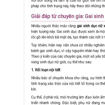
với đời sống và tâm lý của nữ giới. Để tìm h
pháp cho tình trạng này, hãy theo dõi những th
Giải đáp từ chuyên gia: Gai sinh
Nhiều người thắc mắc rằng
gai sinh dục nữ 
hiện tượng này. Gai sinh dục được xem là một
rồi gồ lên khỏi bề mặt da, tạo thành các nốt li
Tuy nhiên, hiện nay vẫn chưa có nhiều nghiên
bệnh gai sinh dục, vì vậy nguyên nhân hay th
Theo ý kiến của các chuyên gia, một số yếu tố
vùng sinh dục nữ giới, cụ thể như sau:
1. Rối loạn nội tiết
Nhiều bác sĩ chuyên khoa cho rằng, sự hình t
tình trạng xáo trộn của nội tiết tố trong cơ t
kín.
Cụ thể, ở phái nữ, môi trường âm đạo luôn ẩm
triển nhanh chóng. Đặc biệt, phụ nữ đang m