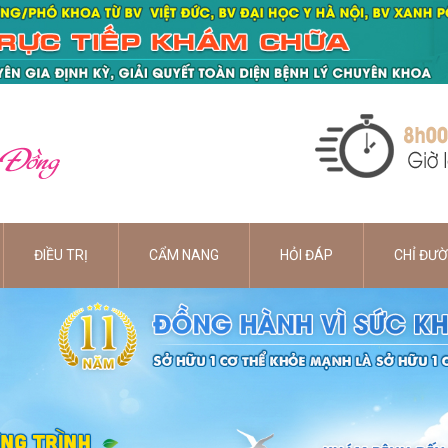
 Đồng
ĐIỀU TRỊ
CẨM NANG
HỎI ĐÁP
CHỈ ĐƯ