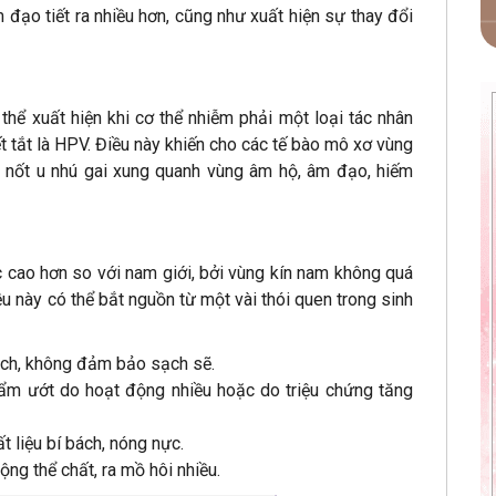
m đạo tiết ra nhiều hơn, cũng như xuất hiện sự thay đổi
thể xuất hiện khi cơ thể nhiễm phải một loại tác nhân
t tắt là HPV. Điều này khiến cho các tế bào mô xơ vùng
 nốt u nhú gai xung quanh vùng âm hộ, âm đạo, hiếm
c cao hơn so với nam giới, bởi vùng kín nam không quá
 này có thể bắt nguồn từ một vài thói quen trong sinh
ách, không đảm bảo sạch sẽ.
 ẩm ướt do hoạt động nhiều hoặc do triệu chứng tăng
t liệu bí bách, nóng nực.
ng thể chất, ra mồ hôi nhiều.