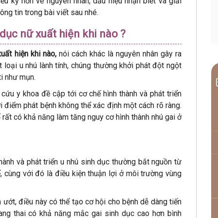
iểu kỹ hơn về nguyên nhân, dấu hiệu nhận biết và giải
ông tin trong bài viết sau nhé.
 dục nữ xuất hiện khi nào ?
xuất hiện khi nào,
nói cách khác là nguyên nhân gây ra
 loại u nhú lành tính, chúng thường khởi phát đột ngột
 ti như mụn.
 cứu y khoa đề cập tới cơ chế hình thành và phát triển
ời điểm phát bệnh không thể xác định một cách rõ ràng.
 rất có khả năng làm tăng nguy cơ hình thành nhú gai ở
hành và phát triển u nhú sinh dục thường bắt nguồn từ
hể, cùng với đó là điều kiện thuận lợi ở môi trường vùng
 ướt, điều này có thể tạo cơ hội cho bệnh dễ dàng tiến
ang thai có khả năng mắc gai sinh dục cao hơn bình