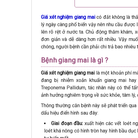
Giá xét nghiệm giang mai
có đắt không là thắ
lý ngày càng phổ biến vậy nên nhu cầu được 
lên rõ rệt ở nước ta. Chủ động thăm khám, x
đơn giản và dễ dàng hơn rất nhiều. Vậy mu
chóng, người bệnh cần phải chi trả bao nhiêu 
Bệnh giang mai là gì ?
Giá xét nghiệm giang mai
là một khoản phí mà
đang bị nhiễm xoắn khuẩn giang mai hay
Treponema Pallidum, tác nhân này có thể tấn
ảnh hưởng nghiêm trọng về sức khỏe, tâm lý, 
Thông thường căn bệnh này sẽ phát triển qua 
dấu hiệu điển hình sau đây:
Giai đoạn đầu:
xuất hiện các vết loét n
loét khá nông có hình tròn hay hình bầu dục