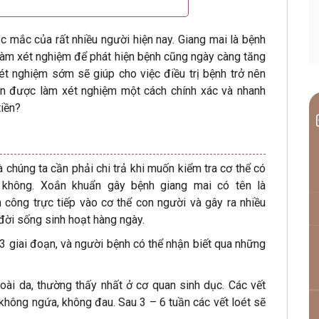
c mắc của rất nhiều người hiện nay. Giang mai là bệnh
làm xét nghiệm để phát hiện bệnh cũng ngày càng tăng
ét nghiệm sớm sẽ giúp cho việc điều trị bệnh trở nên
ốn được làm xét nghiệm một cách chính xác và nhanh
tiền?
 chúng ta cần phải chi trả khi muốn kiểm tra cơ thể có
 không. Xoắn khuẩn gây bệnh giang mai có tên là
 công trực tiếp vào cơ thể con người và gây ra nhiều
đời sống sinh hoạt hàng ngày.
3 giai đoạn, và người bệnh có thể nhận biết qua những
goài da, thường thấy nhất ở cơ quan sinh dục. Các vết
 không ngứa, không đau. Sau 3 – 6 tuần các vết loét sẽ