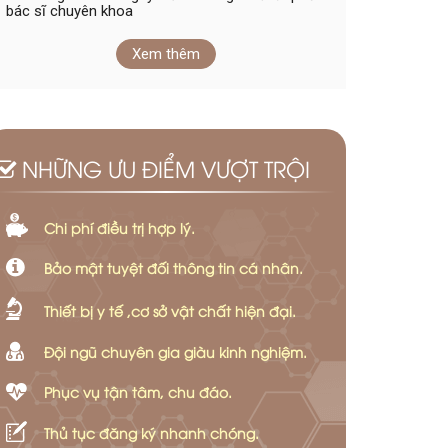
bác sĩ chuyên khoa
Xem thêm
NHỮNG ƯU ĐIỂM VƯỢT TRỘI
Chi phí điều trị hợp lý.
Bảo mật tuyệt đối thông tin cá nhân.
Thiết bị y tế ,cơ sở vật chất hiện đại.
Đội ngũ chuyên gia giàu kinh nghiệm.
Phục vụ tận tâm, chu đáo.
Thủ tục đăng ký nhanh chóng.