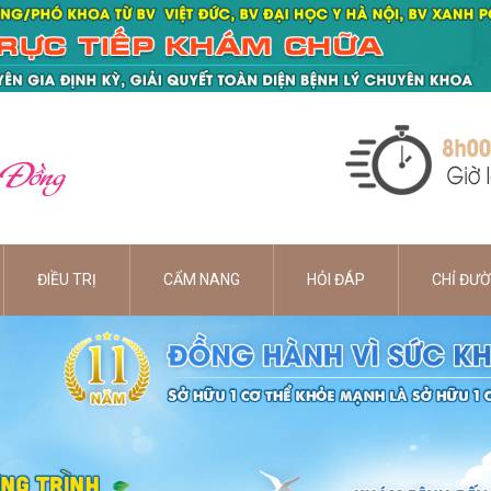
 Đồng
ĐIỀU TRỊ
CẨM NANG
HỎI ĐÁP
CHỈ ĐƯ