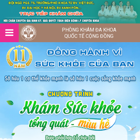
PHÒNG KHÁM ĐA KHOA
QUỐC TẾ CỘNG ĐỒNG