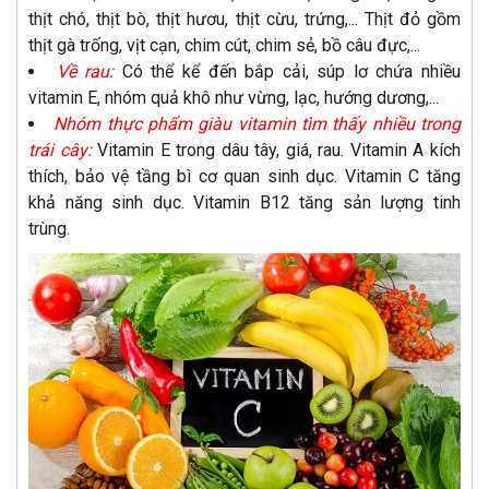
thịt chó, thịt bò, thịt hươu, thịt cừu, trứng,... Thịt đỏ gồm
thịt gà trống, vịt cạn, chim cút, chim sẻ, bồ câu đực,...
Về rau:
Có thể kể đến bắp cải, súp lơ chứa nhiều
vitamin E, nhóm quả khô như vừng, lạc, hướng dương,...
Nhóm thực phẩm giàu vitamin tìm thấy nhiều trong
trái cây:
Vitamin E trong dâu tây, giá, rau. Vitamin A kích
thích, bảo vệ tầng bì cơ quan sinh dục. Vitamin C tăng
khả năng sinh dục. Vitamin B12 tăng sản lượng tinh
trùng.