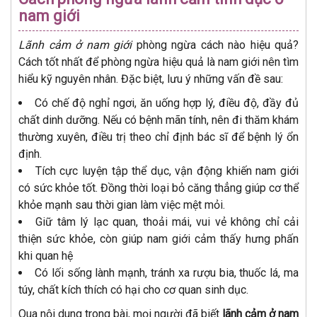
nam giới
Lãnh cảm ở nam giới
phòng ngừa cách nào hiệu quả?
Cách tốt nhất để phòng ngừa hiệu quả là nam giới nên tìm
hiểu kỹ nguyên nhân. Đặc biệt, lưu ý những vấn đề sau:
Có chế độ nghỉ ngơi, ăn uống hợp lý, điều độ, đầy đủ
chất dinh dưỡng. Nếu có bệnh mãn tính, nên đi thăm khám
thường xuyên, điều trị theo chỉ định bác sĩ để bệnh lý ổn
định.
Tích cực luyện tập thể dục, vận động khiến nam giới
có sức khỏe tốt. Đồng thời loại bỏ căng thẳng giúp cơ thể
khỏe mạnh sau thời gian làm việc mệt mỏi.
Giữ tâm lý lạc quan, thoải mái, vui vẻ không chỉ cải
thiện sức khỏe, còn giúp nam giới cảm thấy hưng phấn
khi quan hệ
Có lối sống lành mạnh, tránh xa rượu bia, thuốc lá, ma
túy, chất kích thích có hại cho cơ quan sinh dục.
Qua nội dung trong bài, mọi người đã biết
lãnh cảm ở nam