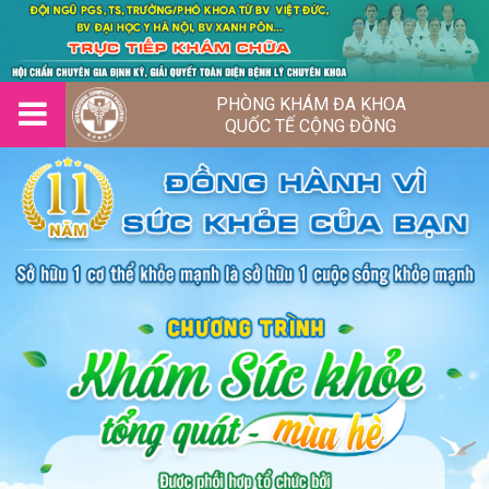
PHÒNG KHÁM ĐA KHOA
QUỐC TẾ CỘNG ĐỒNG