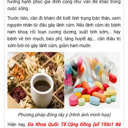
hưởng hạnh phúc gia đình cũng như vấn đề khác trong
cuộc sống.
Trước tiên, cần đi khám để biết tình trạng bản thân, xem
nguyên nhân từ đâu gây lãnh cảm. Nếu lãnh cảm do bệnh
nam khoa, rối loạn cương dương, xuất tinh sớm,... hay
bệnh về tim mạch, béo phì, tăng huyết áp,... cần điều trị
sớm bởi nó gây lãnh cảm, giảm ham muốn.
Phương pháp đông tây y (Hình ảnh minh họa)
Hiện nay,
Đa Khoa Quốc Tế Cộng Đồng (số 193c1 Bà