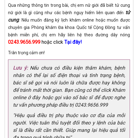
Qua những thông tin trong bài, chị em nữ giới đã biết tử cung
tử
nữ giới là gì cũng như các bệnh nguy hiểm liên quan đến
cung
. Nếu muốn đăng ký lịch khám online hoặc muốn được
chuyên gia Phòng khám Đa khoa Quốc tế Cộng Đồng tư vấn
bệnh miễn phí, chị em hãy liên hệ theo đường dây nóng
0243.9656.999
hoặc click
Tại đây!
Trân trọng cảm ơn!
Lưu ý:
Nếu chưa có điều kiện thăm khám, bệnh
nhân có thể lại số điện thoại và tình trạng bệnh,
bác sĩ sẽ gọi và nói luôn là chữa được hay không
để tránh mất thời gian. Bạn cũng có thể click Khám
online ở đây hoặc gọi vào số bác sĩ để được nghe
tư vấn phương pháp điều trị 0243.9656.999
"Hiệu quả điều trị phụ thuộc vào cơ địa của mỗi
người. Việc tuân thủ tuyệt đối theo y lệnh của bác
sĩ là điều rất cần thiết. Giúp mang lại hiệu quả tối
đa trong quá trình chữa trị"