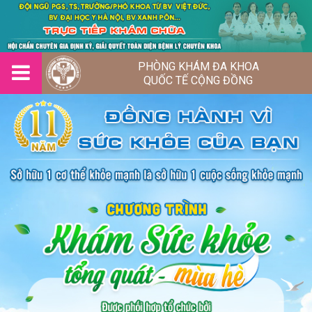
PHÒNG KHÁM ĐA KHOA
QUỐC TẾ CỘNG ĐỒNG