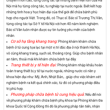
chuyên môn cao, từng công tác tại những bệnh viện lớn của Hà
Nội mà họ từng công tác, tu nghiệp tại nước ngoài. Biết kết hợp
những tinh hoa y học hiện đại của thế giới để chữa bệnh phù
hợp cho người Việt. Trong đó, có Thạc sĩ. Bác sĩ Trương Thị Vân,
từng công tác tại Sở Y tế Hà Nội với hơn 40 năm kinh nghiệm.
Bác sĩ Vân luôn nhận được sự tin tưởng yêu mến của bệnh
nhân.
Cơ sở hạ tầng khang trang:
Phòng khám khám chữa
bệnh ở tử cung tọa lạc tại một vị trí đắc địa ở nội thành Hà Nội,
vô cùng khang trang, sạch sẽ, thoáng rộng. Giúp cho bệnh nhân
an tâm, thoải mái khi khám chữa bệnh tại đây.
Trang thiết bị y tế hiện đại:
Phòng khám nhập khẩu hoàn
toàn trang thiết bị y tế tại nước ngoài, những nước có nền y
khoa hiện đại như: Mỹ, Anh, Nhật Bản,...giúp cho việc khám xét
nghiệm bệnh ra kết quả chính xác, từ đó có phương pháp điều
trị phù hợp.
Phương pháp chữa bệnh tử cung hiệu quả:
Nếu để nói
về phương pháp khám chữa bệnh phụ khoa tại Phòng khám Đa
khoa Quốc tế Cộng Đồng thì đó là phương pháp tân tiến, nhận