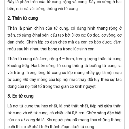
Đáy là phần trên của tử cung, rộng và cong. Đáy có sừng ở hai
bên, nơi mà vòi trứng thông với tử cung
2. Thân tử cung
Thân là phần chính của tử cung, có dạng hình thang rộng ở
trên, có sừng ở hai bên, cấu tạo bởi 3 lớp cơ: Cơ dọc, cơ vòng, cơ
đan chéo. Chính lớp cơ đan chéo mà dạ con co bóp được, cầm
máu sau khi nhau thai bong ra trong lúc sinh con.
Thân tử cung dài 4cm, rộng 4 – 5cm, trọng lượng thân tử cung
khoảng 50g. Hai bên sừng tử cung thông từ buồng tử cung ra
vòi trứng. Trong lòng tử cung có lớp màng nhầy gọi là nội mạc
tử cung. Độ dày mỏng của lớp nội mạc thay đổi tùy theo sự tác
động của nội tiết tố trong thời gian có kinh nguyệt.
3. Eo tử cung
Là nơi tử cung thu hẹp nhất, là chỗ thắt nhất, tiếp nối giữa thân
tử cung và cổ tử cung, có chiều dài 0,5 cm. Chức năng đặc biệt
của eo
tử cung
đó là: Khi người phụ nữ mang thai những tháng
cuối thì eo sẽ phát triển thành đoạn dưới tử cung.