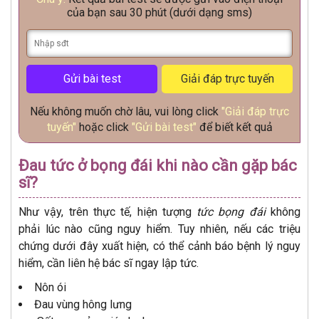
của bạn sau 30 phút (dưới dạng sms)
Gửi bài test
Giải đáp trực tuyến
Nếu không muốn chờ lâu, vui lòng click
"Giải đáp trực
tuyến"
hoặc click
"Gửi bài test"
để biết kết quả
Đau tức ở bọng đái khi nào cần gặp bác
sĩ?
Như vậy, trên thực tế, hiện tượng
tức bọng đái
không
phải lúc nào cũng nguy hiểm. Tuy nhiên, nếu các triệu
chứng dưới đây xuất hiện, có thể cảnh báo bệnh lý nguy
hiểm, cần liên hệ bác sĩ ngay lập tức.
Nôn ói
Đau vùng hông lưng