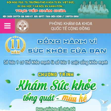
PHÒNG KHÁM ĐA KHOA
QUỐC TẾ CỘNG ĐỒNG