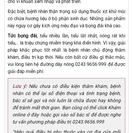
cho vi khuẩn xâm nhập và phát triển.
Đặc biệt, bệnh nhân thận trọng sử dụng thuốc xịt khử mùi
có chứa hương liệu ở bộ phận sinh dục. Những sản phẩm
này nguy cơ gây kích ứng niệu đạo và bọng đái khá cao.
Tức bọng đái
, tiểu nhiều lần, tiểu lắt nhắt, nóng rát khi
tiểu,... là triệu chứng nhiễm trùng khá điển hình. Vì vậy, giải
pháp khắc phục tốt nhất là bệnh nhân chủ động thăm
khám, điều trị kịp thời. Nếu còn bất cứ điều gì thắc mắc,
vui lòng liên hệ đường dây nóng 0243.9656.999 để được
giải đáp miễn phí.
Lưu ý:
Nếu chưa có điều kiện thăm khám, bệnh
nhân có thể lại số điện thoại và tình trạng bệnh,
bác sĩ sẽ gọi và nói luôn là chữa được hay không
để tránh mất thời gian. Bạn cũng có thể click Khám
online ở đây hoặc gọi vào số bác sĩ để được nghe
tư vấn phương pháp điều trị 0243.9656.999
"Hiệu quả điều trị phụ thuộc vào cơ địa của mỗi