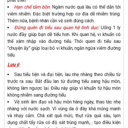
phát triển.
Hạn chế tắm bồn
: Ngâm nước quá lâu có thể dẫn tới
viêm nhiễm. Đặc biệt trường hợp cơ địa dễ nhiễm trùng.
Thêm nữa, bệnh nhân cần vệ sinh đúng cách.
Đừng quên đi tiểu sau quan hệ tình dục:
Uống 1 ly
nước đầy giúp bạn dễ tiểu hơn. Khi quan hệ, vi khuẩn có
thể xâm nhập vào đường tiểu. Thói quen đi tiểu sau
“chuyện ấy” giúp loại bỏ vi khuẩn, ngăn ngừa viêm đường
tiểu.
Lưu ý
:
Sau tiểu tiện và đại tiện, lau nhẹ nhàng theo chiều từ
trước ra sau. Bắt đầu lan từ đường tiểu sang hậu môn,
không làm ngược lại. Điều này giúp vi khuẩn từ hậu môn
không nhiễm sang đường tiểu.
Vệ sinh âm đạo và hậu môn hàng ngày, thao tác nhẹ
nhàng với nước sạch. Vì vùng da ở đây khá mỏng manh
và nhạy cảm. Chà xát quá mức, thụt rửa quá sâu, lạm
dụng chất tẩy rửa có độ sát trùng mạnh,... tạo điều kiện