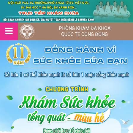
PHÒNG KHÁM ĐA KHOA
QUỐC TẾ CỘNG ĐỒNG