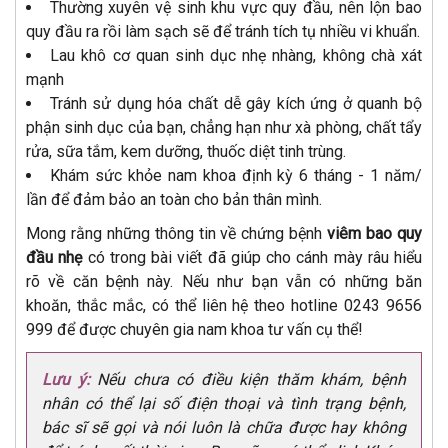
Thường xuyên vệ sinh khu vực quy đầu, nên lộn bao
quy đầu ra rồi làm sạch sẽ để tránh tích tụ nhiều vi khuẩn.
Lau khô cơ quan sinh dục nhẹ nhàng, không chà xát
mạnh
Tránh sử dụng hóa chất dễ gây kích ứng ở quanh bộ
phận sinh dục của bạn, chẳng hạn như xà phòng, chất tẩy
rửa, sữa tắm, kem dưỡng, thuốc diệt tinh trùng.
Khám sức khỏe nam khoa định kỳ 6 tháng - 1 năm/
lần để đảm bảo an toàn cho bản thân mình.
Mong rằng những thông tin về chứng bệnh
viêm bao quy
đầu nhẹ
có trong bài viết đã giúp cho cánh mày râu hiểu
rõ về căn bệnh này. Nếu như bạn vẫn có những băn
khoăn, thắc mắc, có thể liên hệ theo hotline 0243 9656
999 để được chuyên gia nam khoa tư vấn cụ thể!
Lưu ý:
Nếu chưa có điều kiện thăm khám, bệnh
nhân có thể lại số điện thoại và tình trạng bệnh,
bác sĩ sẽ gọi và nói luôn là chữa được hay không