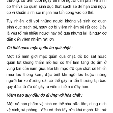
thường, cứ đến cuối ngày thì mỗi người cần phải vệ sinh
cơ thể và cơ quan sinh dục thật sạch sẽ để hạn chế nguy
cơ vi khuẩn sinh sôi mạnh mà tấn công vào cơ thể.
Tuy nhiên, đối với những người không vệ sinh cơ quan
sinh dục sạch sẽ, nguy cơ bị viêm nhiễm sẽ rất cao. Đây
là yếu tố mà nhiều người hay bỏ qua nhưng lại là nguy cơ
dẫn đến viêm nhiễm rất lớn.
Có thói quen mặc quần áo quá chật :
Một số nam giới mặc quần quá chật, đồ bó sát hoặc
quần lót không thấm mồ hôi có thể làm tăng độ ẩm ở
vùng kín của nam giới. Bởi khi mặc đồ quá chật sẽ khiến
máu lưu thông kém, đặc biệt khi ngồi lâu hoặc những
người lái xe đường dài có thể gây ra tổn thương tại bao
quy đầu, từ đó dễ gây ra viêm nhiễm ở đây hơn.
Viêm bao quy đầu do dị ứng với hóa chất :
Một số sản phẩm vệ sinh cơ thể như sữa tắm, dung dịch
vệ sinh, xà phòng… đều có tính tẩy rửa khá mạnh. Khi sử