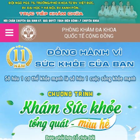
PHÒNG KHÁM ĐA KHOA
QUỐC TẾ CỘNG ĐỒNG