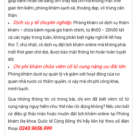
giúp bệnh nhân dễ dàng tìm thấy địa chỉ mà không mất thời
gian tìm kiếm, phòng khám sạch sẽ, thoáng đẹp, vô trùng cẩn
thận.
Dịch vụ y tế chuyên nghiệp:
Phòng khám có dịch vụ thăm
khám – chữa bệnh ngoài giờ hành chính, từ 8h00 – 20h00 tất
cả các ngày trong tuần, không phân biệt ngày nghỉ lễ tết hay
thứ 7, chủ nhật, có dịch vụ đặt lịch khám online mà không phải
mất thời gian chờ đợi, được bảo mật thông tin hoàn toàn tuyệt
đối
Chi phí khám chữa viêm cổ tử cung nặng ưu đãi lớn:
Phòng khám dưới sự quản lý và giám sát hoạt động của cơ
quan nhà nước có thẩm quyền, vì vậy mà chi phí công khai,
minh bạch.
Qua những thông tin có trong bài, chị em đã biết viêm cổ tử
cung nặng nguy hiểm như thế nào rồi đúng không? Nếu còn bất
cứ điều gì thắc mắc hoặc muốn đặt lịch khám online tại Phòng
khám Đa khoa Quốc tế Cộng Đồng thì hãy liên hệ theo số điện
0243.9656.999
.
thoại