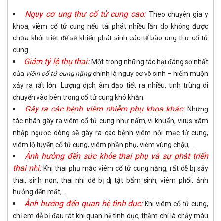
Nguy cơ ung thư cổ tử cung cao:
Theo chuyên gia y
khoa, viêm cổ tử cung nếu tái phát nhiều lần do không được
chữa khỏi triệt để sẽ khiến phát sinh các tế bào ung thư cổ tử
cung.
Giảm tỷ lệ thụ thai:
Một trong những tác hại đáng sợ nhất
của
viêm cổ tử cung nặng
chính là nguy cơ vô sinh – hiếm muộn
xảy ra rất lớn. Lượng dịch âm đạo tiết ra nhiều, tinh trùng di
chuyển vào bên trong cổ tử cung khó khăn.
Gây ra các bệnh viêm nhiễm phụ khoa khác:
Những
tác nhân gây ra viêm cổ tử cung như nấm, vi khuẩn, virus xâm
nhập ngược dòng sẽ gây ra các bệnh viêm nội mạc tử cung,
viêm lộ tuyến cổ tử cung, viêm phần phụ, viêm vùng chậu,...
Ảnh hưởng đến sức khỏe thai phụ và sự phát triển
thai nhi:
Khi thai phụ mắc viêm cổ tử cung nặng, rất dễ bị sảy
thai, sinh non, thai nhi dễ bị dị tật bẩm sinh, viêm phổi, ảnh
hưởng đến mắt,...
Ảnh hưởng đến quan hệ tình dục:
Khi viêm cổ tử cung,
chị em dễ bị đau rát khi quan hệ tình dục, thậm chí là chảy máu