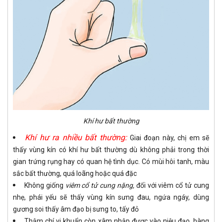
Khí hư bất thường
Khí hư ra nhiều bất thường:
Giai đoạn này, chị em sẽ
thấy vùng kín có khí hư bất thường dù không phải trong thời
gian trứng rụng hay có quan hệ tình dục. Có mùi hôi tanh, màu
sắc bất thường, quá loãng hoặc quá đặc
Không giống
viêm cổ tử cung nặng,
đối với viêm cổ tử cung
nhẹ, phái yếu sẽ thấy vùng kín sưng đau, ngứa ngáy, dùng
gương soi thấy âm đạo bị sưng to, tấy đỏ
Thậm chí vi khuẩn còn xâm nhập được vào niệu đạo, bàng