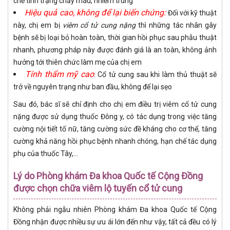
chế tình trạng chảy máu, nhiễm trùng
Hiệu quả cao, không để lại biến chứng:
Đối với kỹ thuật
này, chị em bị
viêm cổ tử cung nặng
thì những tác nhân gây
bệnh sẽ bị loại bỏ hoàn toàn, thời gian hồi phục sau phẫu thuật
nhanh, phương pháp này được đánh giá là an toàn, không ảnh
hưởng tới thiên chức làm mẹ của chị em
Tính thẩm mỹ cao
: Cổ tử cung sau khi làm thủ thuật sẽ
trở về nguyên trạng như ban đầu, không để lại sẹo
Sau đó, bác sĩ sẽ chỉ định cho chị em điều trị viêm cổ tử cung
nặng được sử dụng thuốc Đông y, có tác dụng trong việc tăng
cường nội tiết tố nữ, tăng cường sức đề kháng cho cơ thể, tăng
cường khả năng hồi phục bệnh nhanh chóng, hạn chế tác dụng
phụ của thuốc Tây,...
Lý do Phòng khám Đa khoa Quốc tế Cộng Đồng
được chọn chữa viêm lộ tuyến cổ tử cung
Không phải ngẫu nhiên Phòng khám Đa khoa Quốc tế Cộng
Đồng nhận được nhiều sự ưu ái lớn đến như vậy, tất cả đều có lý