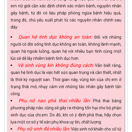
em nữ giới cần xác định chính xác mầm bệnh, nguyên nhân
gây bệnh, từ đó có liệu pháp phòng ngừa bệnh hiệu quả,
trong đó, chủ yếu xuất phát từ các nguyên nhân chính sau
đây:
Quan hệ tình dục không an toàn:
Đối với những
người có đời sống tình dục không an toàn, không lành mạnh,
quan hệ ngoài luồng, quan hệ với nhiều bạn tình cùng một
lúc sẽ dễ lây nhiễm bệnh tình dục hơn.
Vệ sinh vùng kín không đúng cách:
Vẫn biết rằng,
quan hệ tình dục là việc hết sức quan trọng và cần thiết, nhất
là thời kỳ nguyệt san. Thời gian này, vùng kín của chị em ở
trạng thái mở, nhạy cảm với những tác nhân gây bệnh tấn
công.
Phụ nữ nạo phá thai nhiều lần:
Phá thai bằng
phương pháp nào cũng sẽ gây ra những tổn hại cho bộ phận
sinh dục của chị em. Do đó, khi có ý định phá thai, hãy chọn
lựa một cơ sở y tế sản phụ khoa uy tín, chất lượng
Phụ nữ sinh đẻ nhiều lần:
Việc sinh nở khiến cho cổ tử