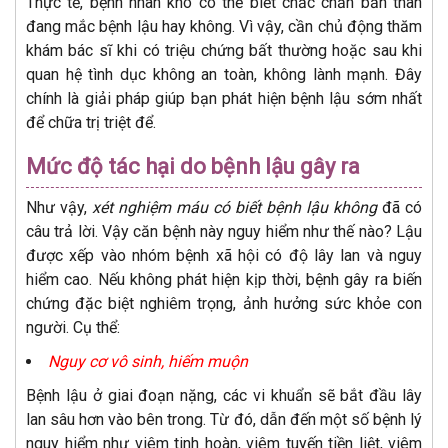
Thực tế, bệnh nhân khó có thể biết chắc chắn bản thân
đang mắc bệnh lậu hay không. Vì vậy, cần chủ động thăm
khám bác sĩ khi có triệu chứng bất thường hoặc sau khi
quan hệ tình dục không an toàn, không lành mạnh. Đây
chính là giải pháp giúp bạn phát hiện bệnh lậu sớm nhất
để chữa trị triệt để.
Mức độ tác hại do bệnh lậu gây ra
Như vậy,
xét nghiệm máu có biết bệnh lậu không
đã có
câu trả lời. Vậy căn bệnh này nguy hiểm như thế nào? Lậu
được xếp vào nhóm bệnh xã hội có độ lây lan và nguy
hiểm cao. Nếu không phát hiện kịp thời, bệnh gây ra biến
chứng đặc biệt nghiêm trọng, ảnh hưởng sức khỏe con
người. Cụ thể:
Nguy cơ vô sinh, hiếm muộn
Bệnh lậu ở giai đoạn nặng, các vi khuẩn sẽ bắt đầu lây
lan sâu hơn vào bên trong. Từ đó, dẫn đến một số bệnh lý
nguy hiểm như viêm tinh hoàn, viêm tuyến tiền liệt, viêm