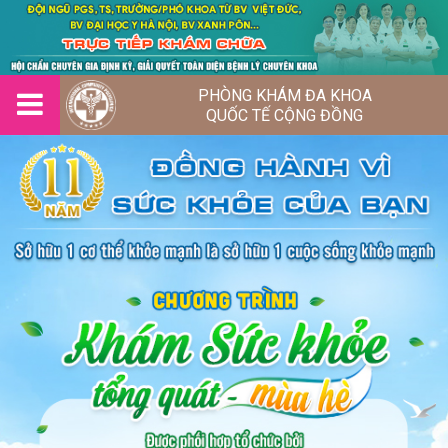
PHÒNG KHÁM ĐA KHOA
QUỐC TẾ CỘNG ĐỒNG