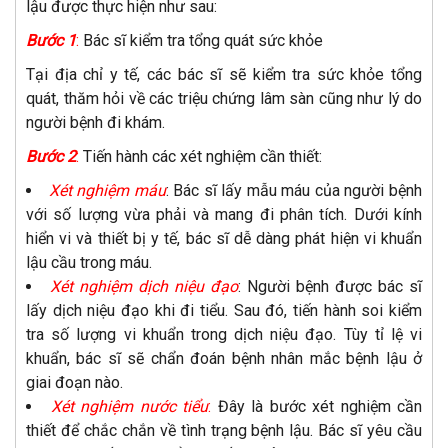
lậu được thực hiện như sau:
Bước 1
:
Bác sĩ kiểm tra tổng quát sức khỏe
Tại địa chỉ y tế, các bác sĩ sẽ kiểm tra sức khỏe tổng
quát, thăm hỏi về các triệu chứng lâm sàn cũng như lý do
người bệnh đi khám.
Bước 2
:
Tiến hành các xét nghiệm cần thiết:
Xét nghiệm máu
: Bác sĩ lấy mẫu máu của người bệnh
với số lượng vừa phải và mang đi phân tích. Dưới kính
hiển vi và thiết bị y tế, bác sĩ dễ dàng phát hiện vi khuẩn
lậu cầu trong máu.
Xét nghiệm dịch niệu đạo
: Người bệnh được bác sĩ
lấy dịch niệu đạo khi đi tiểu. Sau đó, tiến hành soi kiểm
tra số lượng vi khuẩn trong dịch niệu đạo. Tùy tỉ lệ vi
khuẩn, bác sĩ sẽ chẩn đoán bệnh nhân mắc bệnh lậu ở
giai đoạn nào.
Xét nghiệm nước tiểu
:
Đây là bước xét nghiệm cần
thiết để chắc chắn về tình trạng bệnh lậu. Bác sĩ yêu cầu