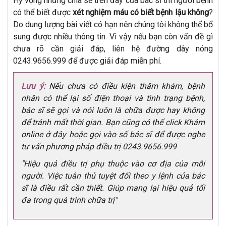
Hy vọng những chia sẻ trên đây của bác sĩ thì người bệnh
có thể biết được
xét nghiệm máu có biết bệnh lậu không
?
Do dung lượng bài viết có hạn nên chúng tôi không thể bổ
sung được nhiều thông tin. Vì vậy nếu bạn còn vấn đề gì
chưa rõ cần giải đáp, liên hệ đường dây nóng
0243.9656.999 để được giải đáp miễn phí.
Lưu ý:
Nếu chưa có điều kiện thăm khám, bệnh
nhân có thể lại số điện thoại và tình trạng bệnh,
bác sĩ sẽ gọi và nói luôn là chữa được hay không
để tránh mất thời gian. Bạn cũng có thể click Khám
online ở đây hoặc gọi vào số bác sĩ để được nghe
tư vấn phương pháp điều trị 0243.9656.999
"Hiệu quả điều trị phụ thuộc vào cơ địa của mỗi
người. Việc tuân thủ tuyệt đối theo y lệnh của bác
sĩ là điều rất cần thiết. Giúp mang lại hiệu quả tối
đa trong quá trình chữa trị"