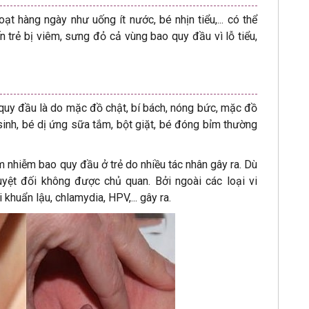
oạt hàng ngày như uống ít nước, bé nhịn tiểu,... có thể
n trẻ bị viêm, sưng đỏ cả vùng bao quy đầu vì lỗ tiểu,
 quy đầu là do mặc đồ chật, bí bách, nóng bức, mặc đồ
nh, bé dị ứng sữa tắm, bột giặt, bé đóng bỉm thường
m nhiễm bao quy đầu ở trẻ do nhiều tác nhân gây ra. Dù
uyệt đối không được chủ quan. Bởi ngoài các loại vi
 khuẩn lậu, chlamydia, HPV,... gây ra.