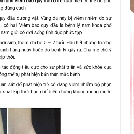
ình ảnh viêm bao quy đầu ở trẻ
xuất hiện có thể do phụ
ng đúng cách.
quy đầu dương vật. Vùng da này bị viêm nhiễm do sự
,... có hại. Viêm bao quy đầu là bệnh lý nam khoa phổ
 nam giới có đời sống tình dục phức tạp.
mới sinh, thậm chí bé 5 – 7 tuổi. Hầu hết những trường
sinh hàng ngày hoặc do bệnh lý gây ra. Cha mẹ chú ý
ịp thời.
g tác động tiêu cực cho sự phát triển và sức khỏe của
hông thể tự phát hiện bản thân mắc bệnh.
uan sát để phát hiện trẻ có đang viêm nhiễm bộ phận
m soát kịp thời, hạn chế biến chứng không mong muốn