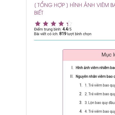
[ TỔNG HỢP ] HÌNH ẢNH VIÊM 
BIẾT
4.4
Điểm trung bình:
/5
819
Bài viết có ích:
lượt bình chọn
Mục l
Hình ảnh viêm nhiễm bao
Nguyên nhân viêm bao q
1. Trẻ viêm bao qu
2. Trẻ viêm bao qu
3. Lộn bao quy đầ
4. Trẻ viêm bao qu