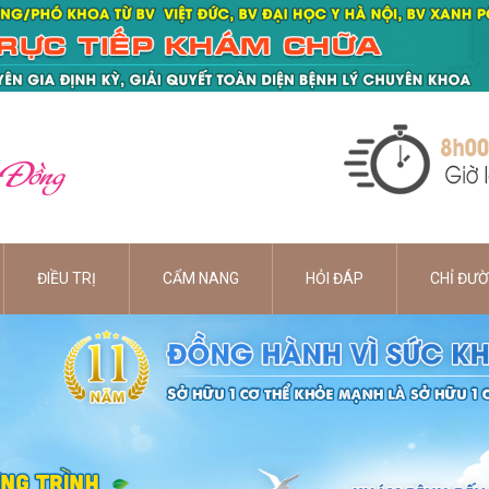
 Đồng
ĐIỀU TRỊ
CẨM NANG
HỎI ĐÁP
CHỈ ĐƯ