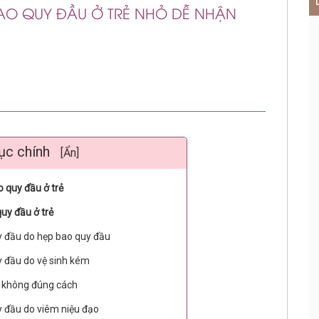
BAO QUY ĐẦU Ở TRẺ NHỎ DỄ NHẬN
ục chính
[Ẩn]
 quy đầu ở trẻ
uy đầu ở trẻ
y đầu do hẹp bao quy đầu
y đầu do vệ sinh kém
u không đúng cách
y đầu do viêm niệu đạo