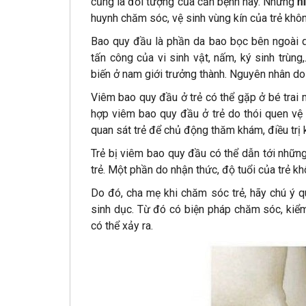
cũng là đối tượng của căn bệnh này. Những
h
huynh chăm sóc, vệ sinh vùng kín của trẻ khô
Bao quy đầu là phần da bao bọc bên ngoài 
tấn công của vi sinh vật, nấm, ký sinh trùng
biến ở nam giới trưởng thành. Nguyên nhân do
Viêm bao quy đầu ở trẻ có thể gặp ở bé trai 
hợp viêm bao quy đầu ở trẻ do thói quen vệ 
quan sát trẻ để chủ động thăm khám, điều trị k
Trẻ bị viêm bao quy đầu có thể dẫn tới nhữn
trẻ. Một phần do nhận thức, độ tuổi của trẻ k
Do đó, cha mẹ khi chăm sóc trẻ, hãy chú ý q
sinh dục. Từ đó có biện pháp chăm sóc, kiể
có thể xảy ra.