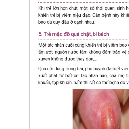
Khi trẻ lớn hơn chút, một số thói quen sinh h
khiến trẻ bị viêm niệu đạo. Căn bệnh này khiế
bao da quy đầu ở cạnh nhau.
5. Trẻ mặc đồ quá chật, bí bách
Một tác nhân cuối cùng khiến trẻ bị viêm bao
ẩm ướt, nguồn nước tắm không đảm bảo vệ si
xuyên không được thay dọn,...
Qua nội dung trong bài, phụ huynh đã biết viê
xuất phát từ bất cứ tác nhân nào, cha mẹ t
khuẩn, tạp khuẩn, nấm thì rất có thể bệnh do vi