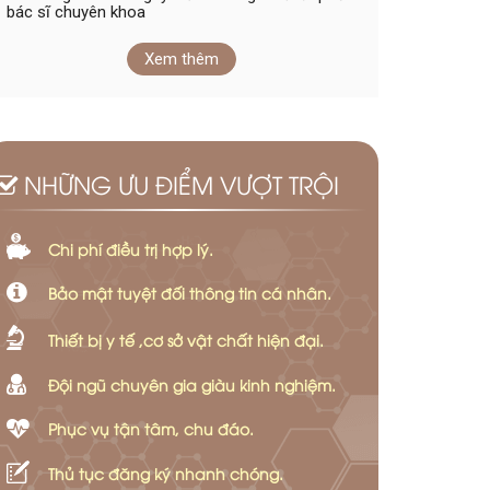
bác sĩ chuyên khoa
Xem thêm
NHỮNG ƯU ĐIỂM VƯỢT TRỘI
Chi phí điều trị hợp lý.
Bảo mật tuyệt đối thông tin cá nhân.
Thiết bị y tế ,cơ sở vật chất hiện đại.
Đội ngũ chuyên gia giàu kinh nghiệm.
Phục vụ tận tâm, chu đáo.
Thủ tục đăng ký nhanh chóng.