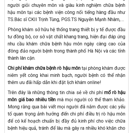
người giỏi chuyên môn và giàu kinh nghiệm chữa bệnh
hậu môn tại các bệnh viện công nổi tiếng hàng đầu như
TS.Bác sĩ CKII Trịnh Tùng, PGS.TS Nguyễn Mạnh Nhâm,….
Phòng khám sở hữu hệ thống trang thiết bị y tế được đầu
tư đồng bộ, cơ sở vật chất khang trang, hiện đại đáp ứng
nhu cầu khám chữa bệnh hậu môn ngày càng cao của
đông đảo người bệnh trong thành phố Hà Nội và các tỉnh
thành lân cận.
Chi phí khám chữa bệnh rò hậu môn
tại phòng khám được
niêm yết công khai minh bạch, người bệnh có thể nhận
thêm ưu đãi hấp dẫn khi đặt lịch khám online!
Trên đây là những thông tin chia sẻ về chi phí
mổ rò hậu
môn giá bao nhiêu tiền
mà mọi người có thể tham khảo.
Mong rằng qua bài viết mọi người đã nắm được các yếu
tố quan trọng ảnh hưởng đến chi phí điều trị rò hậu môn
để có kế hoạch chuẩn bị đầy đủ kinh phí cho việc chữa
bệnh hiệu quả, tránh để lâu mà gây ra nhiều khó khăn cho