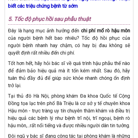
biết các triệu chứng bệnh từ sớm
5. Tốc độ phục hồi sau phẫu thuật
Đây là hạng mục ảnh hưởng đến
chi phí mổ rò hậu môn
của người bệnh hết bao nhiêu? Tốc độ hồi phục của
người bệnh nhanh hay chậm, có hay bị đau không sẽ
quyết định rất nhiều đến chi phí.
Tốt hơn hết, hãy hỏi bác sĩ về quá trình hậu phẫu thế nào
để đảm bảo hiệu quả mà ít tốn kém nhất. Sau đó, hãy
tuân thủ đầy đủ để giúp sức khỏe nhanh chóng ổn định
trở lại.
Tại thủ đô Hà Nội, phòng khám Đa khoa Quốc tế Cộng
Đồng tọa lạc trên phố Bà Triệu là cơ sở y tế chuyên khoa
Hậu môn - trực tràng uy tín chuyên thăm khám và điều trị
hiệu quả các bệnh lý như bệnh trĩ nội, trĩ ngoại, bệnh rò
hậu môn,...rất nổi tiếng và được nhiều người dân tin tưởng.
Đội ngũ y bác sĩ đang công tác tại phòng khám là những