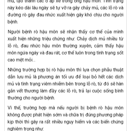
mủ, tạo thành các ổ áp xe trong ống hậu môn. Tình trạng
này kéo dài lâu ngày sẽ tự vỡ ra gây chảy mủ, các lỗ rò và
đường rò gây đau nhức xuất hiện gây khó chịu cho người
bệnh.
Người bệnh rò hậu môn sẽ nhận thấy cơ thể của mình
xuất hiện những triệu chứng như: Chảy dịch mủ nhiều từ
lỗ rò, đau nhức hậu môn thường xuyên, cảm thấy hậu
môn ngứa ngáy và đau rát, cơ thể luôn trong tình trạng sốt
cao mệt mỏi…
Những trường hợp bị rò hậu môn thì lựa chọn phẫu thuật
dẫn lưu mủ là phương án tối ưu để loại bỏ hết các dịch
mủ và tình trạng viêm nhiễm bên trong lỗ rò, từ đó sẽ hàn
gắn vết thương làm đầy các lỗ rò, trả lại cuộc sống bình
thường cho người bệnh.
Vì thế, trường hợp mà nếu người bị bệnh rò hậu môn
không được phát hiện sớm và chữa trị đúng phương pháp
kịp thời thì gây ra rất nhiều nguy hiểm và các biến chứng
nghiêm trọng như: