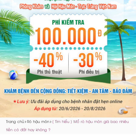
Trang chủ
Rò hậu môn
[ Tìm hiểu ] Mổ rò hậu môn giá bao nhiêu
tiền có đắt hay không ?