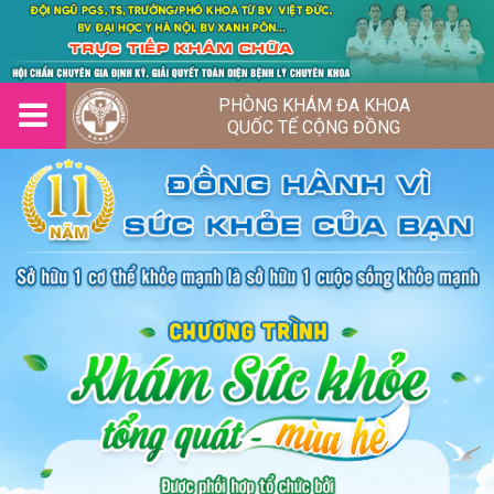
PHÒNG KHÁM ĐA KHOA
QUỐC TẾ CỘNG ĐỒNG