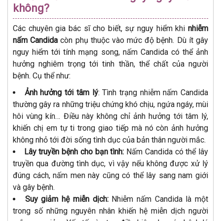
không?
Các chuyên gia bác sĩ cho biết, sự nguy hiểm khi
nhiễm
nấm Candida
còn phụ thuộc vào mức độ bệnh. Dù ít gây
nguy hiểm tới tính mạng song, nấm Candida có thể ảnh
hưởng nghiêm trọng tới tinh thần, thể chất của người
bệnh. Cụ thể như:
Ảnh hưởng tới tâm lý
: Tình trạng nhiễm nấm Candida
thường gây ra những triệu chứng khó chịu, ngứa ngáy, mùi
hôi vùng kín… Điều này không chỉ ảnh hưởng tới tâm lý,
khiến chị em tự ti trong giao tiếp mà nó còn ảnh hưởng
không nhỏ tới đời sống tình dục của bản thân người mắc.
Lây truyền bệnh cho bạn tình:
Nấm Candida có thể lây
truyền qua đường tình dục, vì vậy nếu không được xử lý
đúng cách, nấm men này cũng có thể lây sang nam giới
và gây bệnh.
Suy giảm hệ miễn dịch:
Nhiễm nấm Candida là một
trong số những nguyên nhân khiến hệ miễn dịch người