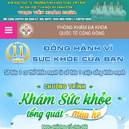
PHÒNG KHÁM ĐA KHOA
QUỐC TẾ CỘNG ĐỒNG