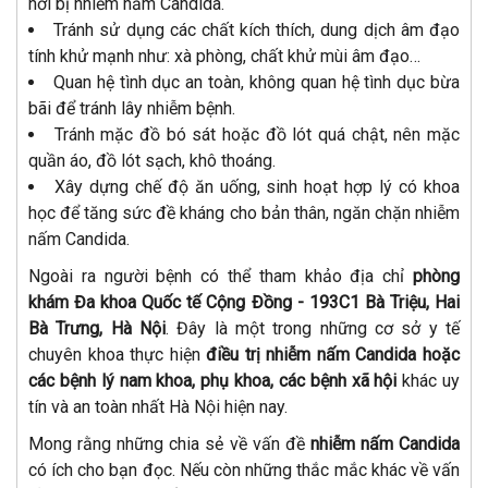
nơi bị nhiễm nấm Candida.
Tránh sử dụng các chất kích thích, dung dịch âm đạo
tính khử mạnh như: xà phòng, chất khử mùi âm đạo…
Quan hệ tình dục an toàn, không quan hệ tình dục bừa
bãi để tránh lây nhiễm bệnh.
Tránh mặc đồ bó sát hoặc đồ lót quá chật, nên mặc
quần áo, đồ lót sạch, khô thoáng.
Xây dựng chế độ ăn uống, sinh hoạt hợp lý có khoa
học để tăng sức đề kháng cho bản thân, ngăn chặn nhiễm
nấm Candida.
Ngoài ra người bệnh có thể tham khảo địa chỉ
phòng
khám Đa khoa Quốc tế Cộng Đồng - 193C1 Bà Triệu, Hai
Bà Trưng, Hà Nội
. Đây là một trong những cơ sở y tế
chuyên khoa thực hiện
điều trị nhiễm nấm Candida hoặc
các bệnh lý nam khoa, phụ khoa, các bệnh xã hội
khác uy
tín và an toàn nhất Hà Nội hiện nay.
Mong rằng những chia sẻ về vấn đề
nhiễm nấm Candida
có ích cho bạn đọc. Nếu còn những thắc mắc khác về vấn