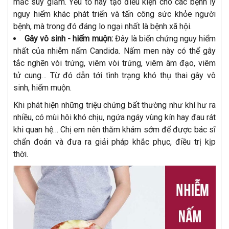
mắc suy giảm. Yếu tố này tạo điều kiện cho các bệnh lý
nguy hiểm khác phát triển và tấn công sức khỏe người
bệnh, mà trong đó đáng lo ngại nhất là bệnh xã hội.
Gây vô sinh - hiếm muộn:
Đây là biến chứng nguy hiểm
nhất của nhiễm nấm Candida. Nấm men này có thể gây
tắc nghẽn vòi trứng, viêm vòi trứng, viêm âm đạo, viêm
tử cung… Từ đó dẫn tới tình trạng khó thụ thai gây vô
sinh, hiếm muộn.
Khi phát hiện những triệu chứng bất thường như khí hư ra
nhiều, có mùi hôi khó chịu, ngứa ngáy vùng kín hay đau rát
khi quan hệ… Chị em nên thăm khám sớm để được bác sĩ
chẩn đoán và đưa ra giải pháp khắc phục, điều trị kịp
thời.