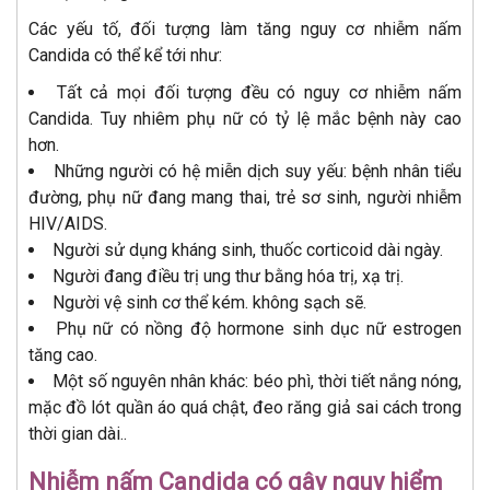
Các yếu tố, đối tượng làm tăng nguy cơ nhiễm nấm
Candida có thể kể tới như:
Tất cả mọi đối tượng đều có nguy cơ nhiễm nấm
Candida. Tuy nhiêm phụ nữ có tỷ lệ mắc bệnh này cao
hơn.
Những người có hệ miễn dịch suy yếu: bệnh nhân tiểu
đường, phụ nữ đang mang thai, trẻ sơ sinh, người nhiễm
HIV/AIDS.
Người sử dụng kháng sinh, thuốc corticoid dài ngày.
Người đang điều trị ung thư bằng hóa trị, xạ trị.
Người vệ sinh cơ thể kém. không sạch sẽ.
Phụ nữ có nồng độ hormone sinh dục nữ estrogen
tăng cao.
Một số nguyên nhân khác: béo phì, thời tiết nắng nóng,
mặc đồ lót quần áo quá chật, đeo răng giả sai cách trong
thời gian dài..
Nhiễm nấm Candida có gây nguy hiểm