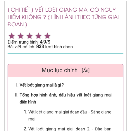
[ CHI TIẾT ] VẾT LOÉT GIANG MAI CÓ NGUY
HIỂM KHÔNG ? ( HÌNH ẢNH THEO TỪNG GIAI
ĐOẠN )
4.9
Điểm trung bình:
/5
833
Bài viết có ích:
lượt bình chọn
Mục lục chính
[Ẩn]
Vết loét giang mai là gì ?
Tổng hợp hình ảnh, dấu hiệu vết loét giang mai
điển hình
Vết loét giang mai giai đoạn đầu - Săng giang
mai
Vết loét giang mai giai đoạn 2 - Đào ban