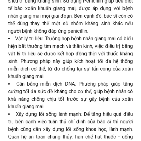
Điều trị bằng kháng sinh: Sử dụng Penicillin giúp tiêu diệt
tế bào xoắn khuẩn giang mai, được áp dụng với bệnh
nhân giang mai mọi giai đoạn. Bên cạnh đó, bác sĩ còn có
thể dùng thay thế một số nhóm kháng sinh khác nếu
người bệnh không đáp ứng penicillin.
Vật lý trị liệu: Trường hợp bệnh nhân giang mai có biểu
hiện bất thường tim mạch và thần kinh, việc điều trị bằng
vật lý trị liệu sẽ được kết hợp đồng thời với thuốc kháng
sinh. Phương pháp này giúp kích hoạt tối đa hệ thống
miễn dịch cơ thể, từ đó chống lại sự tấn công của xoắn
khuẩn giang mai.
Cân bằng miễn dịch DNA: Phương pháp giúp tăng
cường tối đa sức đề kháng cho cơ thể, giúp bệnh nhân có
khả năng chống chịu tốt trước sự gây bệnh của xoắn
khuẩn giang mai.
Xây dựng lối sống lành mạnh: Để tăng hiệu quả điều
trị, bên cạnh việc tuân thủ chỉ định của bác sĩ thì người
bệnh cũng cần xây dựng lối sống khoa học, lành mạnh.
Quan hệ an toàn chung thủy, hạn chế hút thuốc - uống