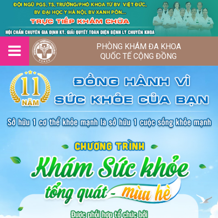
PHÒNG KHÁM ĐA KHOA
QUỐC TẾ CỘNG ĐỒNG