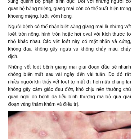
xung quanh bộ phận sinh dục. Đối với những người có
quan hệ bằng miệng, giang mai còn có thể xuất hiện trong
khoang miệng, lưỡi, vòm họng.
Người bệnh có thể nhận biết săng giang mai là những vết
loét tròn nông, hình tròn hoặc hơi oval với kích thước to
nhỏ khác nhau. Các vết loét này có mặt nhẵn và cứng,
không đau, không gây ngứa và không chảy máu, chảy
dịch.
Những vết loét bệnh giang mai giai đoạn đầu sẽ nhanh
chóng biến mất sau vài ngày đến vài tuần. Do đó rất
nhiều người khi thấy vết loét tự mất đi, hơn nữa chúng lại
không gây cảm giác đau đớn, khó chịu nên thường chủ
quan nghĩ do bệnh da liễu bình thường mà bỏ qua giai
đoạn vàng thăm khám và điều trị.