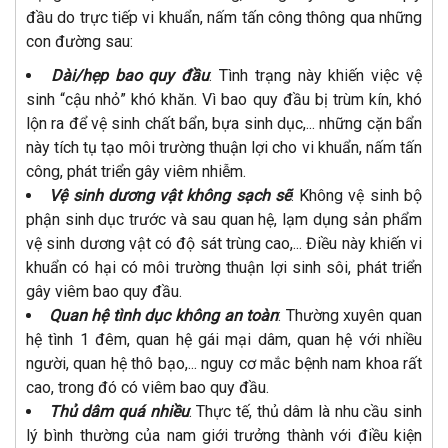
đầu do trực tiếp vi khuẩn, nấm tấn công thông qua những
con đường sau:
Dài/hẹp bao quy đầu
: Tình trạng này khiến việc vệ
sinh “cậu nhỏ” khó khăn. Vì bao quy đầu bị trùm kín, khó
lộn ra để vệ sinh chất bẩn, bựa sinh dục,... những cặn bẩn
này tích tụ tạo môi trường thuận lợi cho vi khuẩn, nấm tấn
công, phát triển gây viêm nhiễm.
Vệ sinh dương vật không sạch sẽ
: Không vệ sinh bộ
phận sinh dục trước và sau quan hệ, lạm dụng sản phẩm
vệ sinh dương vật có độ sát trùng cao,... Điều này khiến vi
khuẩn có hại có môi trường thuận lợi sinh sôi, phát triển
gây viêm bao quy đầu.
Quan hệ tình dục không an toàn
: Thường xuyên quan
hệ tình 1 đêm, quan hệ gái mại dâm, quan hệ với nhiều
người, quan hệ thô bạo,... nguy cơ mắc bệnh nam khoa rất
cao, trong đó có viêm bao quy đầu.
Thủ dâm quá nhiều
: Thực tế, thủ dâm là nhu cầu sinh
lý bình thường của nam giới trưởng thành với điều kiện