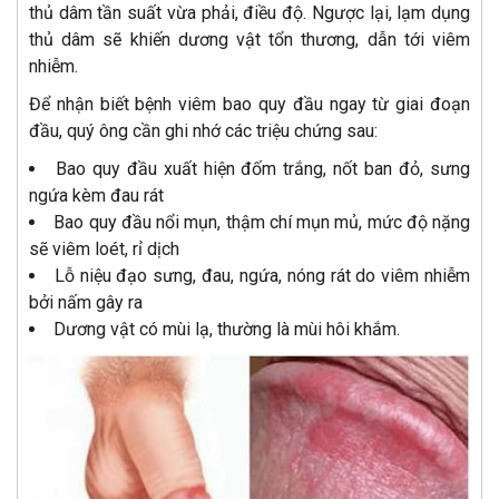
thủ dâm tần suất vừa phải, điều độ. Ngược lại, lạm dụng
thủ dâm sẽ khiến dương vật tổn thương, dẫn tới viêm
nhiễm.
Để nhận biết bệnh viêm bao quy đầu ngay từ giai đoạn
đầu, quý ông cần ghi nhớ các triệu chứng sau:
Bao quy đầu xuất hiện đốm trắng, nốt ban đỏ, sưng
ngứa kèm đau rát
Bao quy đầu nổi mụn, thậm chí mụn mủ, mức độ nặng
sẽ viêm loét, rỉ dịch
Lỗ niệu đạo sưng, đau, ngứa, nóng rát do viêm nhiễm
bởi nấm gây ra
Dương vật có mùi lạ, thường là mùi hôi khắm.