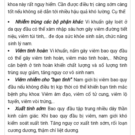
khoa này rất nguy hiểm. Cần được điều trị càng sớm càng
tốt nếu không sẽ dẫn tới nhiều hậu quả khó lường. Cụ thể:
Nhiễm trùng các bộ phận khác
: Vi khuẩn gây loét ở
da quy đầu có thể xâm nhập sâu hơn gây viêm đường tiết
niệu, viêm túi tinh,... đe dọa sức khỏe sinh sản, chức năng
sinh lý nam.
Viêm tinh hoàn
: Vi khuẩn, nấm gây viêm bao quy đầu
có thể gây viêm tinh hoàn, viêm mào tinh hoàn,... Những
căn bệnh ở tinh hoàn khiến chất lượng và số lượng tinh
trùng suy giảm, tăng nguy cơ vô sinh nam.
Viêm nhiễm cho “bạn tình”
: Nam giới bị viêm bao quy
đầu nếu không điều trị kịp thời có thể khiến bạn tình mắc
bệnh phụ khoa: Viêm âm đạo, viêm cổ tử cung, viêm lộ
tuyến, viêm vòi trứng,...
Xuất tinh sớm
: Bao quy đầu tập trung nhiều dây thần
kinh cảm giác. Khi bao quy đầu bị viêm, nam giới khó
kiểm soát xuất tinh. Tăng nguy cơ xuất tinh sớm, rối loạn
cương dương, thậm chí liệt dương.