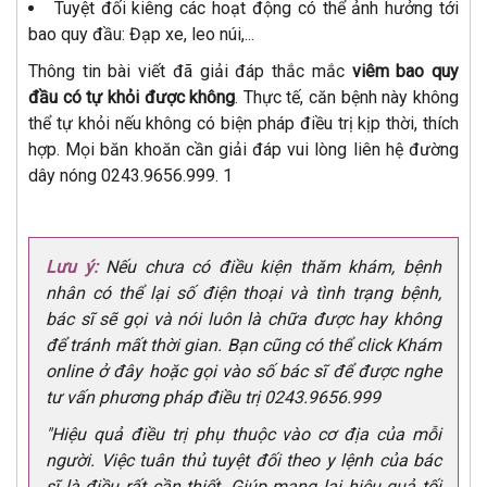
Tuyệt đối kiêng các hoạt động có thể ảnh hưởng tới
bao quy đầu: Đạp xe, leo núi,...
Thông tin bài viết đã giải đáp thắc mắc
viêm bao quy
đầu có tự khỏi được không
. Thực tế, căn bệnh này không
thể tự khỏi nếu không có biện pháp điều trị kịp thời, thích
hợp. Mọi băn khoăn cần giải đáp vui lòng liên hệ đường
dây nóng 0243.9656.999. 1
Lưu ý:
Nếu chưa có điều kiện thăm khám, bệnh
nhân có thể lại số điện thoại và tình trạng bệnh,
bác sĩ sẽ gọi và nói luôn là chữa được hay không
để tránh mất thời gian. Bạn cũng có thể click Khám
online ở đây hoặc gọi vào số bác sĩ để được nghe
tư vấn phương pháp điều trị 0243.9656.999
"Hiệu quả điều trị phụ thuộc vào cơ địa của mỗi
người. Việc tuân thủ tuyệt đối theo y lệnh của bác
sĩ là điều rất cần thiết. Giúp mang lại hiệu quả tối