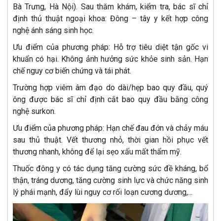
Bà Trưng, Hà Nội). Sau thăm khám, kiểm tra, bác sĩ chỉ
định thủ thuật ngoại khoa: Đông – tây y kết hợp công
nghệ ánh sáng sinh học.
Ưu điểm của phương pháp: Hỗ trợ tiêu diệt tận gốc vi
khuẩn có hại. Không ảnh hưởng sức khỏe sinh sản. Hạn
chế nguy cơ biến chứng và tái phát.
Trường hợp viêm âm đạo do dài/hẹp bao quy đầu, quý
ông được bác sĩ chỉ định cắt bao quy đầu bằng công
nghệ surkon.
Ưu điểm của phương pháp: Hạn chế đau đớn và chảy máu
sau thủ thuật. Vết thương nhỏ, thời gian hồi phục vết
thương nhanh, không để lại sẹo xấu mất thẩm mỹ.
Thuốc đông y có tác dụng tăng cường sức đề kháng, bổ
thận, tráng dương, tăng cường sinh lực và chức năng sinh
lý phái mạnh, đẩy lùi nguy cơ rối loạn cương dương,...