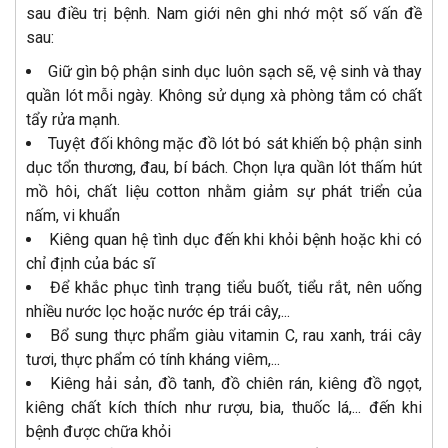
sau điều trị bệnh. Nam giới nên ghi nhớ một số vấn đề
sau:
Giữ gìn bộ phận sinh dục luôn sạch sẽ, vệ sinh và thay
quần lót mỗi ngày. Không sử dụng xà phòng tắm có chất
tẩy rửa mạnh.
Tuyệt đối không mặc đồ lót bó sát khiến bộ phận sinh
dục tổn thương, đau, bí bách. Chọn lựa quần lót thấm hút
mồ hôi, chất liệu cotton nhằm giảm sự phát triển của
nấm, vi khuẩn
Kiêng quan hệ tình dục đến khi khỏi bệnh hoặc khi có
chỉ định của bác sĩ
Để khắc phục tình trạng tiểu buốt, tiểu rắt, nên uống
nhiều nước lọc hoặc nước ép trái cây,...
Bổ sung thực phẩm giàu vitamin C, rau xanh, trái cây
tươi, thực phẩm có tính kháng viêm,...
Kiêng hải sản, đồ tanh, đồ chiên rán, kiêng đồ ngọt,
kiêng chất kích thích như rượu, bia, thuốc lá,... đến khi
bệnh được chữa khỏi