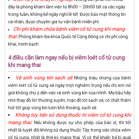
đây là phòng khám làm việc từ 8h00 – 20h00 tất cả các ngày
trong tuần, không kể ngày nghỉ lễ tết. Được bảo mật thông tin
cá nhân, được chuyên gia tư vấn bệnh miễn phí.
Chi phí khám chữa bệnh viêm cổ tử cung khi mang
thai:
Phòng khám Đa khoa Quốc tế Cộng Đồng có chi phí công
khai, minh bạch.
4 điều cần làm ngay nếu bị viêm loét cổ tử cung
khi mang thai
Vệ sinh vùng kín sạch sẽ
: Những triệu chứng của bệnh
viêm loét cổ tử cung sẽ ngày một nghiêm trọng nếu chị em nữ
giới không chú ý đến việc vệ sinh vùng kín của mình. Mẹ bầu hãy
nhớ thay đồ lót thường xuyên, mặc đồ lót sạch sẽ, có chất thấm
hút tốt giúp vùng kín luôn khô thoáng, sạch sẽ.
Không tùy tiện sử dụng thuốc trị viêm cổ tử cung khi
mang thai:
Nếu không được sự cho phép của bác sĩ, thì tốt
nhất là tuyệt đối không sử dụng thuốc Tây trong việc chữa viêm
cổ tử cung, nhất là thời kỳ mang thai. Vì có thể khiến trẻ bị quái