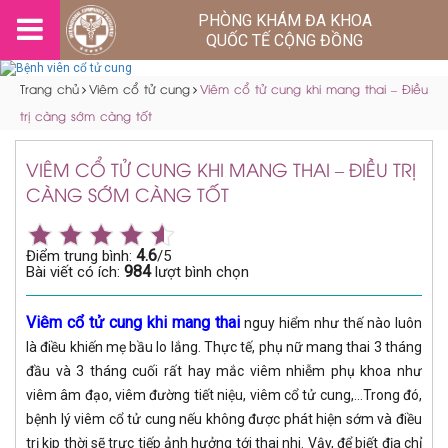
PHÒNG KHÁM ĐA KHOA
QUỐC TẾ CỘNG ĐỒNG
Trang chủ
Viêm cổ tử cung
Viêm cổ tử cung khi mang thai – Điều
trị càng sớm càng tốt
VIÊM CỔ TỬ CUNG KHI MANG THAI – ĐIỀU TRỊ
CÀNG SỚM CÀNG TỐT
4.6
Điểm trung bình:
/5
984
Bài viết có ích:
lượt bình chọn
Viêm cổ tử cung khi mang thai
nguy hiểm như thế nào luôn
là điều khiến mẹ bầu lo lắng. Thực tế, phụ nữ mang thai 3 tháng
đầu và 3 tháng cuối rất hay mắc viêm nhiễm phụ khoa như
viêm âm đạo, viêm đường tiết niệu, viêm cổ tử cung,…Trong đó,
bệnh lý viêm cổ tử cung nếu không được phát hiện sớm và điều
trị kịp thời sẽ trực tiếp ảnh hưởng tới thai nhi. Vậy, để biết địa chỉ