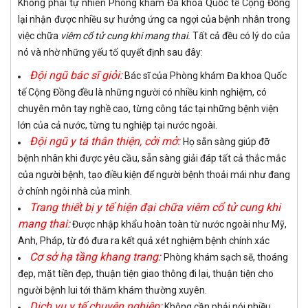
Không phải tự nhiên Phòng khám Đa khoa Quốc tế Cộng Đồng
lại nhận được nhiều sự hưởng ứng ca ngợi của bệnh nhân trong
việc chữa
viêm cổ tử cung khi mang thai.
Tất cả đều có lý do của
nó và nhờ những yếu tố quyết định sau đây:
Đội ngũ bác sĩ giỏi:
Bác sĩ của Phòng khám Đa khoa Quốc
tế Cộng Đồng đều là những người có nhiều kinh nghiệm, có
chuyên môn tay nghề cao, từng công tác tại những bệnh viện
lớn của cả nước, từng tu nghiệp tại nước ngoài.
Đội ngũ y tá thân thiện, cởi mở:
Họ sẵn sàng giúp đỡ
bệnh nhân khi được yêu cầu, sẵn sàng giải đáp tất cả thắc mắc
của người bệnh, tạo điều kiện để người bệnh thoải mái như đang
ở chính ngôi nhà của mình.
Trang thiết bị y tế hiện đại chữa viêm cổ tử cung khi
mang thai:
Được nhập khẩu hoàn toàn từ nước ngoài như Mỹ,
Anh, Pháp, từ đó đưa ra kết quả xét nghiệm bệnh chính xác
Cơ sở hạ tầng khang trang:
Phòng khám sạch sẽ, thoáng
đẹp, mặt tiền đẹp, thuận tiện giao thông đi lại, thuận tiện cho
người bệnh lui tới thăm khám thường xuyên.
Dịch vụ y tế chuyên nghiệp:
Không cần phải nói nhiều,