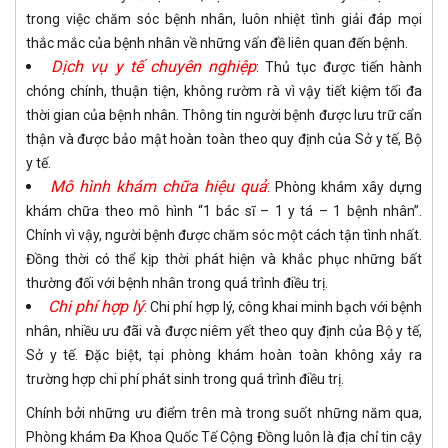
trong việc chăm sóc bệnh nhân, luôn nhiệt tình giải đáp mọi
thắc mắc của bệnh nhân về những vấn đề liên quan đến bệnh.
Dịch vụ y tế chuyên nghiệp
: Thủ tục được tiến hành
chóng chính, thuận tiện, không rườm rà vì vậy tiết kiệm tối đa
thời gian của bệnh nhân. Thông tin người bệnh được lưu trữ cẩn
thận và được bảo mật hoàn toàn theo quy định của Sở y tế, Bộ
y tế.
Mô hình khám chữa hiệu quả
:
Phòng khám xây dựng
khám chữa theo mô hình “1 bác sĩ – 1 y tá – 1 bệnh nhân”.
Chính vì vậy, người bệnh được chăm sóc một cách tận tình nhất.
Đồng thời có thể kịp thời phát hiện và khắc phục những bất
thường đối với bệnh nhân trong quá trình điều trị.
Chi phí hợp lý
:
Chi phí hợp lý, công khai minh bạch với bệnh
nhân, nhiều ưu đãi và được niêm yết theo quy định của Bộ y tế,
Sở y tế. Đặc biệt, tại phòng khám hoàn toàn không xảy ra
trường hợp chi phí phát sinh trong quá trình điều trị.
Chính bởi những ưu điểm trên mà trong suốt những năm qua,
Phòng khám Đa Khoa Quốc Tế Cộng Đồng luôn là địa chỉ tin cậy